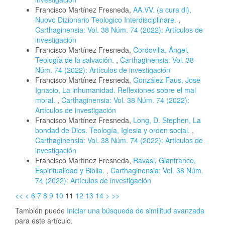
Francisco Martínez Fresneda,
AA.VV. (a cura di),
Nuovo Dizionario Teologico Interdisciplinare.
,
Carthaginensia: Vol. 38 Núm. 74 (2022): Artículos de
investigación
Francisco Martínez Fresneda,
Cordovilla, Ángel,
Teología de la salvación.
,
Carthaginensia: Vol. 38
Núm. 74 (2022): Artículos de investigación
Francisco Martínez Fresneda,
González Faus, José
Ignacio, La inhumanidad. Reflexiones sobre el mal
moral.
,
Carthaginensia: Vol. 38 Núm. 74 (2022):
Artículos de investigación
Francisco Martínez Fresneda,
Long, D. Stephen, La
bondad de Dios. Teología, Iglesia y orden social.
,
Carthaginensia: Vol. 38 Núm. 74 (2022): Artículos de
investigación
Francisco Martínez Fresneda,
Ravasi, Gianfranco,
Espiritualidad y Biblia.
,
Carthaginensia: Vol. 38 Núm.
74 (2022): Artículos de investigación
<<
<
6
7
8
9
10
11
12
13
14
>
>>
También puede
Iniciar una búsqueda de similitud avanzada
para este artículo.