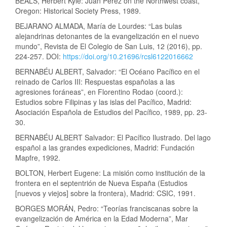
BEALS, Herbert Kyle: Juan Pérez on the Northwest coast,
Oregon: Historical Society Press, 1989.
BEJARANO ALMADA, María de Lourdes: “Las bulas
alejandrinas detonantes de la evangelización en el nuevo
mundo”, Revista de El Colegio de San Luis, 12 (2016), pp.
224-257. DOI:
https://doi.org/10.21696/rcsl6122016662
BERNABÉU ALBERT, Salvador: “El Océano Pacífico en el
reinado de Carlos III: Respuestas españolas a las
agresiones foráneas”, en Florentino Rodao (coord.):
Estudios sobre Filipinas y las islas del Pacífico, Madrid:
Asociación Española de Estudios del Pacífico, 1989, pp. 23-
30.
BERNABÉU ALBERT Salvador: El Pacífico Ilustrado. Del lago
español a las grandes expediciones, Madrid: Fundación
Mapfre, 1992.
BOLTON, Herbert Eugene: La misión como institución de la
frontera en el septentrión de Nueva España (Estudios
[nuevos y viejos] sobre la frontera), Madrid: CSIC, 1991.
BORGES MORÁN, Pedro: “Teorías franciscanas sobre la
evangelización de América en la Edad Moderna”, Mar