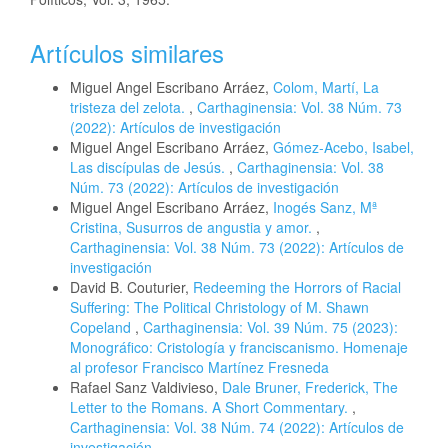
Artículos similares
Miguel Angel Escribano Arráez,
Colom, Martí, La
tristeza del zelota.
,
Carthaginensia: Vol. 38 Núm. 73
(2022): Artículos de investigación
Miguel Angel Escribano Arráez,
Gómez-Acebo, Isabel,
Las discípulas de Jesús.
,
Carthaginensia: Vol. 38
Núm. 73 (2022): Artículos de investigación
Miguel Angel Escribano Arráez,
Inogés Sanz, Mª
Cristina, Susurros de angustia y amor.
,
Carthaginensia: Vol. 38 Núm. 73 (2022): Artículos de
investigación
David B. Couturier,
Redeeming the Horrors of Racial
Suffering: The Political Christology of M. Shawn
Copeland
,
Carthaginensia: Vol. 39 Núm. 75 (2023):
Monográfico: Cristología y franciscanismo. Homenaje
al profesor Francisco Martínez Fresneda
Rafael Sanz Valdivieso,
Dale Bruner, Frederick, The
Letter to the Romans. A Short Commentary.
,
Carthaginensia: Vol. 38 Núm. 74 (2022): Artículos de
investigación