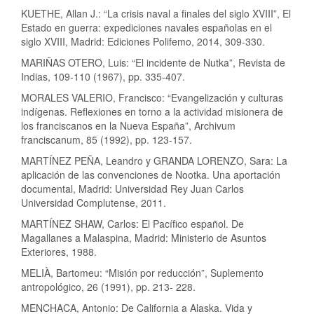
KUETHE, Allan J.: “La crisis naval a finales del siglo XVIII”, El
Estado en guerra: expediciones navales españolas en el
siglo XVIII, Madrid: Ediciones Polifemo, 2014, 309-330.
MARIÑAS OTERO, Luis: “El incidente de Nutka”, Revista de
Indias, 109-110 (1967), pp. 335-407.
MORALES VALERIO, Francisco: “Evangelización y culturas
indígenas. Reflexiones en torno a la actividad misionera de
los franciscanos en la Nueva España”, Archivum
franciscanum, 85 (1992), pp. 123-157.
MARTÍNEZ PEÑA, Leandro y GRANDA LORENZO, Sara: La
aplicación de las convenciones de Nootka. Una aportación
documental, Madrid: Universidad Rey Juan Carlos
Universidad Complutense, 2011.
MARTÍNEZ SHAW, Carlos: El Pacífico español. De
Magallanes a Malaspina, Madrid: Ministerio de Asuntos
Exteriores, 1988.
MELIÀ, Bartomeu: “Misión por reducción”, Suplemento
antropológico, 26 (1991), pp. 213- 228.
MENCHACA, Antonio: De California a Alaska. Vida y