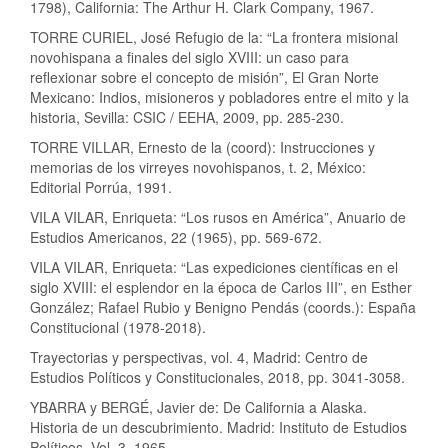
1798), California: The Arthur H. Clark Company, 1967.
TORRE CURIEL, José Refugio de la: “La frontera misional
novohispana a finales del siglo XVIII: un caso para
reflexionar sobre el concepto de misión”, El Gran Norte
Mexicano: Indios, misioneros y pobladores entre el mito y la
historia, Sevilla: CSIC / EEHA, 2009, pp. 285-230.
TORRE VILLAR, Ernesto de la (coord): Instrucciones y
memorias de los virreyes novohispanos, t. 2, México:
Editorial Porrúa, 1991.
VILA VILAR, Enriqueta: “Los rusos en América”, Anuario de
Estudios Americanos, 22 (1965), pp. 569-672.
VILA VILAR, Enriqueta: “Las expediciones científicas en el
siglo XVIII: el esplendor en la época de Carlos III”, en Esther
González; Rafael Rubio y Benigno Pendás (coords.): España
Constitucional (1978-2018).
Trayectorias y perspectivas, vol. 4, Madrid: Centro de
Estudios Políticos y Constitucionales, 2018, pp. 3041-3058.
YBARRA y BERGÉ, Javier de: De California a Alaska.
Historia de un descubrimiento. Madrid: Instituto de Estudios
Políticos, Vol. 3, 1965.