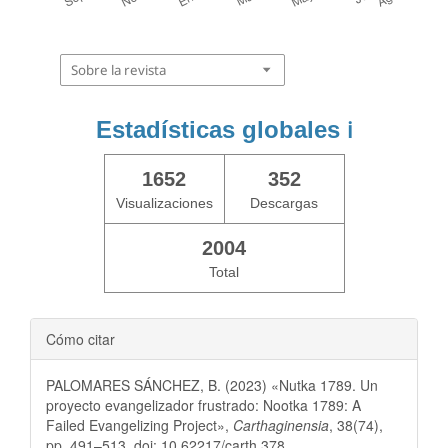
Sobre la revista
Estadísticas globales
ℹ️
1652
352
Visualizaciones
Descargas
2004
Total
Cómo citar
PALOMARES SÁNCHEZ, B. (2023) «Nutka 1789. Un
proyecto evangelizador frustrado: Nootka 1789: A
Failed Evangelizing Project»,
Carthaginensia
, 38(74),
pp. 491–513. doi: 10.62217/carth.378.