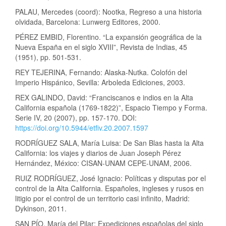
PALAU, Mercedes (coord): Nootka, Regreso a una historia
olvidada, Barcelona: Lunwerg Editores, 2000.
PÉREZ EMBID, Florentino. “La expansión geográfica de la
Nueva España en el siglo XVIII”, Revista de Indias, 45
(1951), pp. 501-531.
REY TEJERINA, Fernando: Alaska-Nutka. Colofón del
Imperio Hispánico, Sevilla: Arboleda Ediciones, 2003.
REX GALINDO, David: “Franciscanos e indios en la Alta
California española (1769-1822)”, Espacio Tiempo y Forma.
Serie IV, 20 (2007), pp. 157-170. DOI:
https://doi.org/10.5944/etfiv.20.2007.1597
RODRÍGUEZ SALA, María Luisa: De San Blas hasta la Alta
California: los viajes y diarios de Juan Joseph Pérez
Hernández, México: CISAN-UNAM CEPE-UNAM, 2006.
RUIZ RODRÍGUEZ, José Ignacio: Políticas y disputas por el
control de la Alta California. Españoles, ingleses y rusos en
litigio por el control de un territorio casi infinito, Madrid:
Dykinson, 2011.
SAN PÍO, María del Pilar: Expediciones españolas del siglo