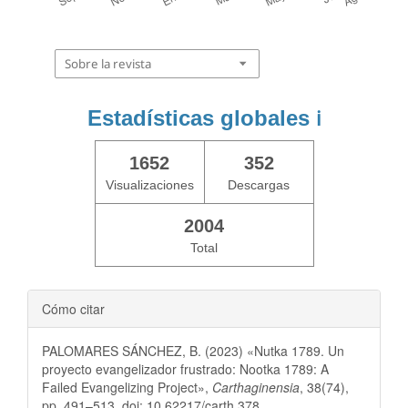
Sobre la revista
Estadísticas globales
ℹ️
1652
352
Visualizaciones
Descargas
2004
Total
Cómo citar
PALOMARES SÁNCHEZ, B. (2023) «Nutka 1789. Un
proyecto evangelizador frustrado: Nootka 1789: A
Failed Evangelizing Project»,
Carthaginensia
, 38(74),
pp. 491–513. doi: 10.62217/carth.378.