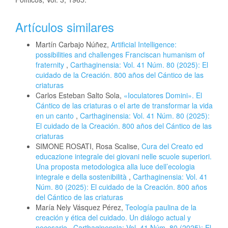
Artículos similares
Martín Carbajo Núñez,
Artificial Intelligence:
possibilities and challenges Franciscan humanism of
fraternity
,
Carthaginensia: Vol. 41 Núm. 80 (2025): El
cuidado de la Creación. 800 años del Cántico de las
criaturas
Carlos Esteban Salto Sola,
«Ioculatores Domini». El
Cántico de las criaturas o el arte de transformar la vida
en un canto
,
Carthaginensia: Vol. 41 Núm. 80 (2025):
El cuidado de la Creación. 800 años del Cántico de las
criaturas
SIMONE ROSATI, Rosa Scalise,
Cura del Creato ed
educazione integrale dei giovani nelle scuole superiori.
Una proposta metodologica alla luce dell’ecologia
integrale e della sostenibilità
,
Carthaginensia: Vol. 41
Núm. 80 (2025): El cuidado de la Creación. 800 años
del Cántico de las criaturas
María Nely Vásquez Pérez,
Teología paulina de la
creación y ética del cuidado. Un diálogo actual y
necesario
,
Carthaginensia: Vol. 41 Núm. 80 (2025): El