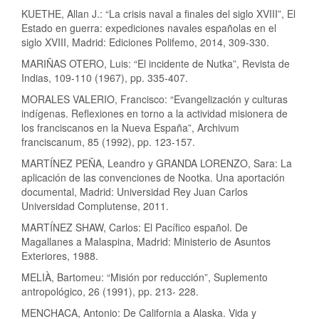
KUETHE, Allan J.: “La crisis naval a finales del siglo XVIII”, El
Estado en guerra: expediciones navales españolas en el
siglo XVIII, Madrid: Ediciones Polifemo, 2014, 309-330.
MARIÑAS OTERO, Luis: “El incidente de Nutka”, Revista de
Indias, 109-110 (1967), pp. 335-407.
MORALES VALERIO, Francisco: “Evangelización y culturas
indígenas. Reflexiones en torno a la actividad misionera de
los franciscanos en la Nueva España”, Archivum
franciscanum, 85 (1992), pp. 123-157.
MARTÍNEZ PEÑA, Leandro y GRANDA LORENZO, Sara: La
aplicación de las convenciones de Nootka. Una aportación
documental, Madrid: Universidad Rey Juan Carlos
Universidad Complutense, 2011.
MARTÍNEZ SHAW, Carlos: El Pacífico español. De
Magallanes a Malaspina, Madrid: Ministerio de Asuntos
Exteriores, 1988.
MELIÀ, Bartomeu: “Misión por reducción”, Suplemento
antropológico, 26 (1991), pp. 213- 228.
MENCHACA, Antonio: De California a Alaska. Vida y