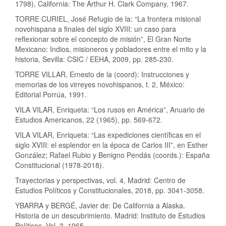
1798), California: The Arthur H. Clark Company, 1967.
TORRE CURIEL, José Refugio de la: “La frontera misional
novohispana a finales del siglo XVIII: un caso para
reflexionar sobre el concepto de misión”, El Gran Norte
Mexicano: Indios, misioneros y pobladores entre el mito y la
historia, Sevilla: CSIC / EEHA, 2009, pp. 285-230.
TORRE VILLAR, Ernesto de la (coord): Instrucciones y
memorias de los virreyes novohispanos, t. 2, México:
Editorial Porrúa, 1991.
VILA VILAR, Enriqueta: “Los rusos en América”, Anuario de
Estudios Americanos, 22 (1965), pp. 569-672.
VILA VILAR, Enriqueta: “Las expediciones científicas en el
siglo XVIII: el esplendor en la época de Carlos III”, en Esther
González; Rafael Rubio y Benigno Pendás (coords.): España
Constitucional (1978-2018).
Trayectorias y perspectivas, vol. 4, Madrid: Centro de
Estudios Políticos y Constitucionales, 2018, pp. 3041-3058.
YBARRA y BERGÉ, Javier de: De California a Alaska.
Historia de un descubrimiento. Madrid: Instituto de Estudios
Políticos, Vol. 3, 1965.