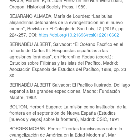
BEALS, Herbert Kyle: Juan Pérez on the Northwest coast,
Oregon: Historical Society Press, 1989.
BEJARANO ALMADA, María de Lourdes: “Las bulas
alejandrinas detonantes de la evangelización en el nuevo
mundo”, Revista de El Colegio de San Luis, 12 (2016), pp.
224-257. DOI:
https://doi.org/10.21696/rcsl6122016662
BERNABÉU ALBERT, Salvador: “El Océano Pacífico en el
reinado de Carlos III: Respuestas españolas a las
agresiones foráneas”, en Florentino Rodao (coord.):
Estudios sobre Filipinas y las islas del Pacífico, Madrid:
Asociación Española de Estudios del Pacífico, 1989, pp. 23-
30.
BERNABÉU ALBERT Salvador: El Pacífico Ilustrado. Del lago
español a las grandes expediciones, Madrid: Fundación
Mapfre, 1992.
BOLTON, Herbert Eugene: La misión como institución de la
frontera en el septentrión de Nueva España (Estudios
[nuevos y viejos] sobre la frontera), Madrid: CSIC, 1991.
BORGES MORÁN, Pedro: “Teorías franciscanas sobre la
evangelización de América en la Edad Moderna”, Mar