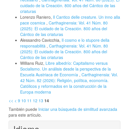
cuidado de la Creación. 800 años del Cántico de las
criaturas
Lorenzo Raniero,
Il Cantico delle creature. Un inno alla
pace cosmica
,
Carthaginensia: Vol. 41 Núm. 80
(2025): El cuidado de la Creación. 800 años del
Cántico de las criaturas
Alessandro Cavicchia,
Il cosmo e lo stupore della
responsabilità
,
Carthaginensia: Vol. 41 Núm. 80
(2025): El cuidado de la Creación. 800 años del
Cántico de las criaturas
Willians Ruiz,
Libre albedrío: Capitalismo versus
Socialismo. Un análisis desde la perspectiva de la
Escuela Austriaca de Economía
,
Carthaginensia: Vol.
42 Núm. 82 (2026): Religión, política, economía.
Católicos y reformados en la construcción de la
Europa moderna
<<
<
9
10
11
12
13
14
También puede
Iniciar una búsqueda de similitud avanzada
para este artículo.
Idioma