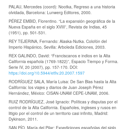
PALAU, Mercedes (coord): Nootka, Regreso a una historia
olvidada, Barcelona: Lunwerg Editores, 2000.
PÉREZ EMBID, Florentino. “La expansión geográfica de la
Nueva España en el siglo XVIII”, Revista de Indias, 45
(1951), pp. 501-531.
REY TEJERINA, Fernando: Alaska-Nutka. Colofón del
Imperio Hispánico, Sevilla: Arboleda Ediciones, 2003.
REX GALINDO, David: “Franciscanos e indios en la Alta
California española (1769-1822)”, Espacio Tiempo y Forma.
Serie IV, 20 (2007), pp. 157-170. DOI:
https://doi.org/10.5944/etfiv.20.2007.1597
RODRÍGUEZ SALA, María Luisa: De San Blas hasta la Alta
California: los viajes y diarios de Juan Joseph Pérez
Hernández, México: CISAN-UNAM CEPE-UNAM, 2006.
RUIZ RODRÍGUEZ, José Ignacio: Políticas y disputas por el
control de la Alta California. Españoles, ingleses y rusos en
litigio por el control de un territorio casi infinito, Madrid:
Dykinson, 2011.
SAN PÍO, María del Pilar: Expediciones españolas del siglo