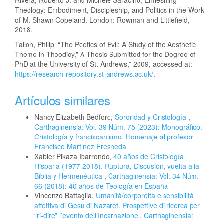
Rivera, Roberto J. and Michele Saracino, Enfleshing
Theology: Embodiment, Discipleship, and Politics in the Work
of M. Shawn Copeland. London: Rowman and Littlefield,
2018.
Tallon, Philip. “The Poetics of Evil: A Study of the Aesthetic
Theme in Theodicy,” A Thesis Submitted for the Degree of
PhD at the University of St. Andrews,” 2009, accessed at:
https://research-repository.st-andrews.ac.uk/
.
Artículos similares
Nancy Elizabeth Bedford,
Sororidad y Cristología
,
Carthaginensia: Vol. 39 Núm. 75 (2023): Monográfico:
Cristología y franciscanismo. Homenaje al profesor
Francisco Martínez Fresneda
Xabier Pikaza Ibarrondo,
40 años de Cristología
Hispana (1977-2018). Ruptura, Discusión, vuelta a la
Biblia y Hermenéutica
,
Carthaginensia: Vol. 34 Núm.
66 (2018): 40 años de Teología en España
Vincenzo Battaglia,
Umanità/corporeità e sensibilità
affettiva di Gesù di Nazaret. Prospettive di ricerca per
“ri-dire” l’evento dell’Incarnazione
,
Carthaginensia: