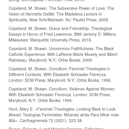
Copeland, M. Shawn. The Subversive Power of Love: The
Vision of Henriette Delille: The Madeleva Lecture in
Spirituality. New York/Mahwah, NJ: Paulist Press, 2009.
Copeland, M. Shawn. Grace and Friendship: Theological
Essays in Honor of Fred Lawrence. With Jeremy D. Wilkins.
Milwaukee: Marquette University Press, 2016.
Copeland, M. Shawn. Uncommon Faithfulness: The Black
Catholic Experience. With LaReine-Marie Mosely and Albert
Raboteau. Maryknoll, N.Y.: Orbis Books, 2009.
Copeland, M. Shawn. Concilium: Feminist Theologies in
Different Contexts. With Elisabeth Schüssler Fiorenza.
London: SCM Press; Maryknoll, N.Y.: Orbis Books, 1996.
Copeland, M. Shawn. Concilium: Violence Against Women.
With Elisabeth Schüssler Fiorenza. London: SCM Press;
Maryknoll, N.Y.: Orbis Books, 1994.
Hunt, Mary E. «Feminist Theologies: Looking Back to Look
Ahead: Teologías Feministas: Mirando atrás Para Mirar más
Allá». Carthaginensia 72 (2021): 323-38.