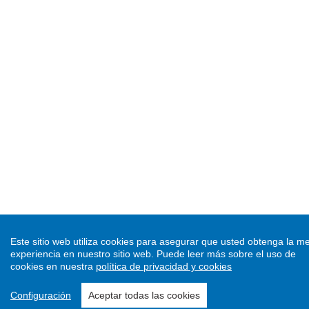
Este sitio web utiliza cookies para asegurar que usted obtenga la me
experiencia en nuestro sitio web.
Puede leer más sobre el uso de
cookies en nuestra
política de privacidad y cookies
Configuración
Aceptar todas las cookies