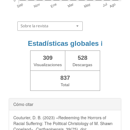
Sobre la revista
Estadísticas globales
ℹ️
309
528
Visualizaciones
Descargas
837
Total
Cómo citar
Couturier, D. B. (2023) «Redeeming the Horrors of
Racial Suffering: The Political Christology of M. Shawn
Copeland»,
Carthaginensia
, 39(75). doi: