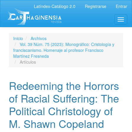
Latíndex-Catálogo 2.0
Registrarse
Entrar
Inicio
Archivos
Vol. 39 Núm. 75 (2023): Monográfico: Cristología y
franciscanismo. Homenaje al profesor Francisco
Martínez Fresneda
Artículos
Redeeming the Horrors
of Racial Suffering: The
Political Christology of
M. Shawn Copeland