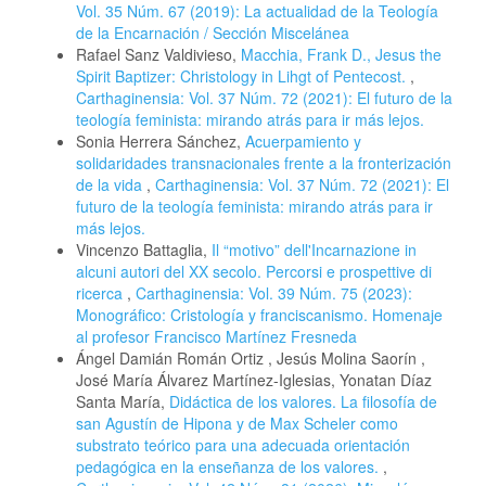
Vol. 35 Núm. 67 (2019): La actualidad de la Teología
de la Encarnación / Sección Miscelánea
Rafael Sanz Valdivieso,
Macchia, Frank D., Jesus the
Spirit Baptizer: Christology in Lihgt of Pentecost.
,
Carthaginensia: Vol. 37 Núm. 72 (2021): El futuro de la
teología feminista: mirando atrás para ir más lejos.
Sonia Herrera Sánchez,
Acuerpamiento y
solidaridades transnacionales frente a la fronterización
de la vida
,
Carthaginensia: Vol. 37 Núm. 72 (2021): El
futuro de la teología feminista: mirando atrás para ir
más lejos.
Vincenzo Battaglia,
Il “motivo” dell'Incarnazione in
alcuni autori del XX secolo. Percorsi e prospettive di
ricerca
,
Carthaginensia: Vol. 39 Núm. 75 (2023):
Monográfico: Cristología y franciscanismo. Homenaje
al profesor Francisco Martínez Fresneda
Ángel Damián Román Ortiz , Jesús Molina Saorín ,
José María Álvarez Martínez-Iglesias, Yonatan Díaz
Santa María,
Didáctica de los valores. La filosofía de
san Agustín de Hipona y de Max Scheler como
substrato teórico para una adecuada orientación
pedagógica en la enseñanza de los valores.
,