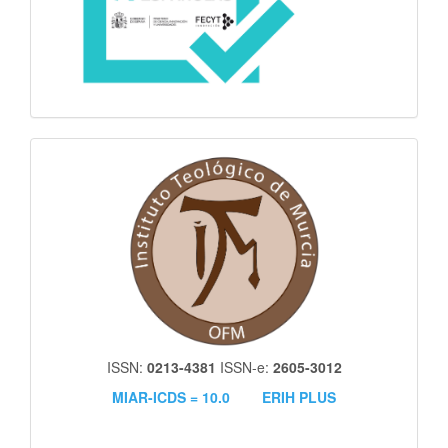
itm
ISSN:
0213-4381
ISSN-e:
2605-3012
MIAR-ICDS = 10.0
ERIH PLUS