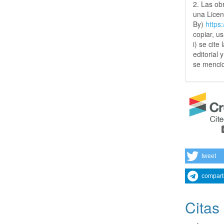
2. Las obr
una Lice
By)
https
copiar, u
i) se cite
editorial 
se mencio
tweet
compart
Citas