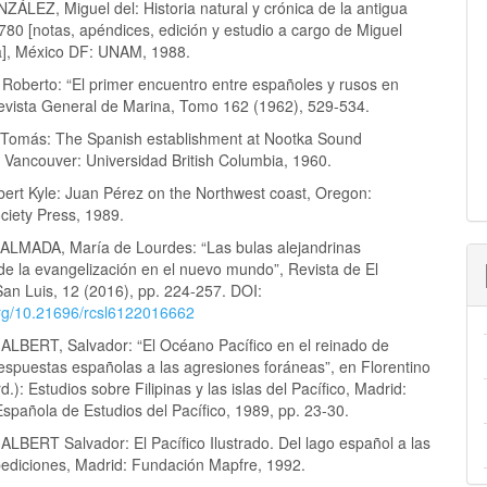
LEZ, Miguel del: Historia natural y crónica de la antigua
1780 [notas, apéndices, edición y estudio a cargo de Miguel
la], México DF: UNAM, 1988.
oberto: “El primer encuentro entre españoles y rusos en
evista General de Marina, Tomo 162 (1962), 529-534.
Tomás: The Spanish establishment at Nootka Sound
 Vancouver: Universidad British Columbia, 1960.
ert Kyle: Juan Pérez on the Northwest coast, Oregon:
ociety Press, 1989.
LMADA, María de Lourdes: “Las bulas alejandrinas
de la evangelización en el nuevo mundo”, Revista de El
San Luis, 12 (2016), pp. 224-257. DOI:
.org/10.21696/rcsl6122016662
BERT, Salvador: “El Océano Pacífico en el reinado de
Respuestas españolas a las agresiones foráneas”, en Florentino
.): Estudios sobre Filipinas y las islas del Pacífico, Madrid:
spañola de Estudios del Pacífico, 1989, pp. 23-30.
BERT Salvador: El Pacífico Ilustrado. Del lago español a las
ediciones, Madrid: Fundación Mapfre, 1992.