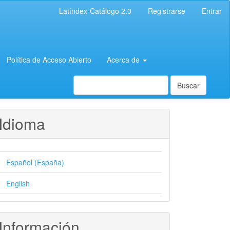
Latíndex-Catálogo 2.0
Registrarse
Entrar
Política de Acceso Abierto
Acerca de
Buscar
Idioma
Español (España)
English
Información