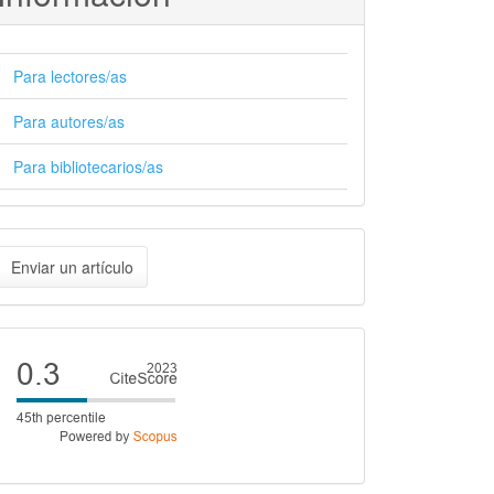
Para lectores/as
Para autores/as
Para bibliotecarios/as
nviar
Enviar un artículo
n
rtículo
Cite
score