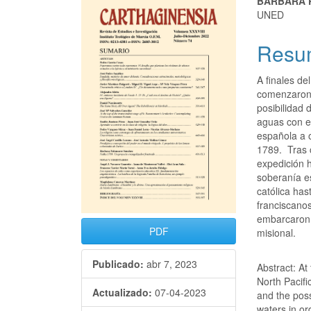
BÁRBARA 
UNED
Resu
A finales de
comenzaron 
posibilidad
aguas con el
española a 
1789. Tras 
expedición h
soberanía e
católica has
franciscano
embarcaron 
PDF
misional.
Publicado:
abr 7, 2023
Abstract: At 
North Pacif
Actualizado:
07-04-2023
and the poss
waters in or