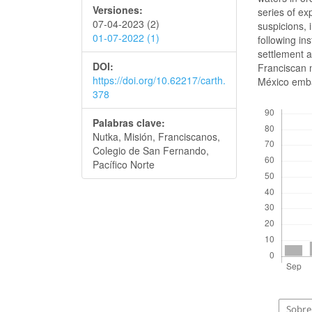
Versiones:
series of ex
07-04-2023 (2)
suspicions, 
01-07-2022 (1)
following in
settlement a
DOI:
Franciscan 
https://doi.org/10.62217/carth.
México embar
378
Descargas
Palabras clave:
Nutka, Misión, Franciscanos,
Colegio de San Fernando,
Pacífico Norte
Sobre 