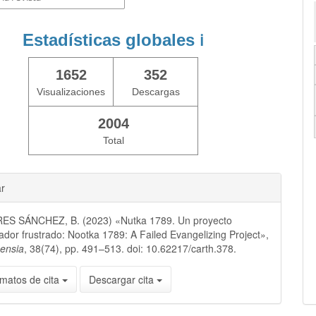
Estadísticas globales
ℹ️
1652
352
Visualizaciones
Descargas
2004
Total
ar
S SÁNCHEZ, B. (2023) «Nutka 1789. Un proyecto
ador frustrado: Nootka 1789: A Failed Evangelizing Project»,
nensia
, 38(74), pp. 491–513. doi: 10.62217/carth.378.
matos de cita
Descargar cita