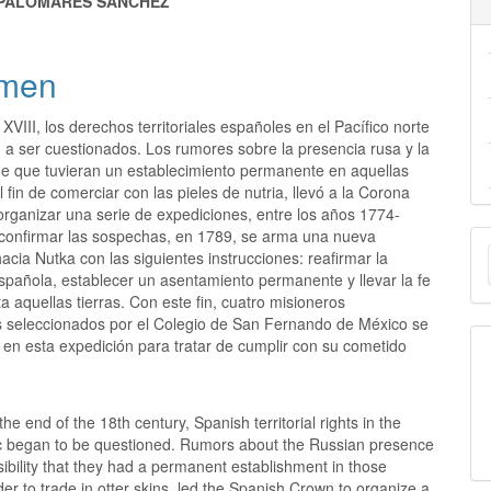
PALOMARES SÁNCHEZ
men
l XVIII, los derechos territoriales españoles en el Pacífico norte
a ser cuestionados. Los rumores sobre la presencia rusa y la
 de que tuvieran un establecimiento permanente en aquellas
 fin de comerciar con las pieles de nutria, llevó a la Corona
organizar una serie de expediciones, entre los años 1774-
E
confirmar las sospechas, en 1789, se arma una nueva
acia Nutka con las siguientes instrucciones: reafirmar la
u
spañola, establecer un asentamiento permanente y llevar la fe
ta aquellas tierras. Con este fin, cuatro misioneros
a
s seleccionados por el Colegio de San Fernando de México se
en esta expedición para tratar de cumplir con su cometido
the end of the 18th century, Spanish territorial rights in the
ic began to be questioned. Rumors about the Russian presence
ibility that they had a permanent establishment in those
der to trade in otter skins, led the Spanish Crown to organize a