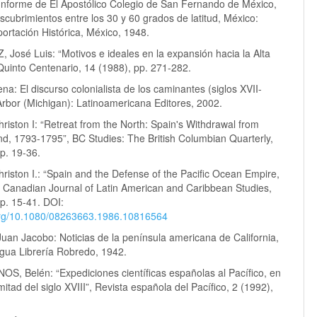
forme de El Apostólico Colegio de San Fernando de México,
scubrimientos entre los 30 y 60 grados de latitud, México:
portación Histórica, México, 1948.
 José Luis: “Motivos e ideales en la expansión hacia la Alta
 Quinto Centenario, 14 (1988), pp. 271-282.
a: El discurso colonialista de los caminantes (siglos XVII-
Arbor (Michigan): Latinoamericana Editores, 2002.
iston I: “Retreat from the North: Spain's Withdrawal from
d, 1793-1795”, BC Studies: The British Columbian Quarterly,
p. 19-36.
iston I.: “Spain and the Defense of the Pacific Ocean Empire,
 Canadian Journal of Latin American and Caribbean Studies,
p. 15-41. DOI:
.org/10.1080/08263663.1986.10816564
an Jacobo: Noticias de la península americana de California,
igua Librería Robredo, 1942.
S, Belén: “Expediciones científicas españolas al Pacífico, en
itad del siglo XVIII”, Revista española del Pacífico, 2 (1992),