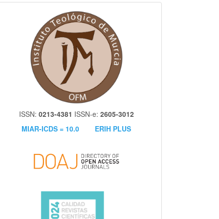
itm
ISSN:
0213-4381
ISSN-e:
2605-3012
MIAR-ICDS = 10.0
ERIH PLUS