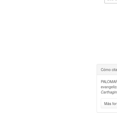
Cómo cit
PALOMARE
evangeliz
Carthagi
Más for