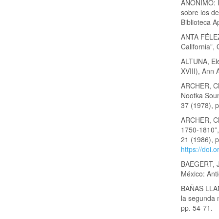
ANÓNIMO: In
sobre los de
Biblioteca A
ANTA FÉLEZ,
California”,
ALTUNA, Elen
XVIII), Ann 
ARCHER, Chr
Nootka Soun
37 (1978), p
ARCHER, Chr
1750-1810”,
21 (1986), p
https://doi
BAEGERT, Ju
México: Ant
BAÑAS LLANO
la segunda m
pp. 54-71.