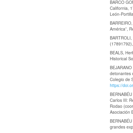
BARCO GONZÁ
California, 
León-Portil
BARREIRO, R
América”, R
BARTROLI, 
(17891792),
BEALS, Herb
Historical S
BEJARANO A
detonantes 
Colegio de 
https://doi
BERNABÉU AL
Carlos III: 
Rodao (coord
Asociación E
BERNABÉU AL
grandes exp