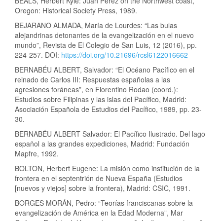
BEALS, Herbert Kyle: Juan Pérez on the Northwest coast,
Oregon: Historical Society Press, 1989.
BEJARANO ALMADA, María de Lourdes: “Las bulas
alejandrinas detonantes de la evangelización en el nuevo
mundo”, Revista de El Colegio de San Luis, 12 (2016), pp.
224-257. DOI:
https://doi.org/10.21696/rcsl6122016662
BERNABÉU ALBERT, Salvador: “El Océano Pacífico en el
reinado de Carlos III: Respuestas españolas a las
agresiones foráneas”, en Florentino Rodao (coord.):
Estudios sobre Filipinas y las islas del Pacífico, Madrid:
Asociación Española de Estudios del Pacífico, 1989, pp. 23-
30.
BERNABÉU ALBERT Salvador: El Pacífico Ilustrado. Del lago
español a las grandes expediciones, Madrid: Fundación
Mapfre, 1992.
BOLTON, Herbert Eugene: La misión como institución de la
frontera en el septentrión de Nueva España (Estudios
[nuevos y viejos] sobre la frontera), Madrid: CSIC, 1991.
BORGES MORÁN, Pedro: “Teorías franciscanas sobre la
evangelización de América en la Edad Moderna”, Mar