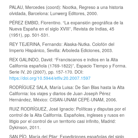
PALAU, Mercedes (coord): Nootka, Regreso a una historia
olvidada, Barcelona: Lunwerg Editores, 2000.
PÉREZ EMBID, Florentino. “La expansión geográfica de la
Nueva España en el siglo XVIII”, Revista de Indias, 45
(1951), pp. 501-531.
REY TEJERINA, Fernando: Alaska-Nutka. Colofón del
Imperio Hispánico, Sevilla: Arboleda Ediciones, 2003.
REX GALINDO, David: “Franciscanos e indios en la Alta
California española (1769-1822)”, Espacio Tiempo y Forma.
Serie IV, 20 (2007), pp. 157-170. DOI:
https://doi.org/10.5944/etfiv.20.2007.1597
RODRÍGUEZ SALA, María Luisa: De San Blas hasta la Alta
California: los viajes y diarios de Juan Joseph Pérez
Hernández, México: CISAN-UNAM CEPE-UNAM, 2006.
RUIZ RODRÍGUEZ, José Ignacio: Políticas y disputas por el
control de la Alta California. Españoles, ingleses y rusos en
litigio por el control de un territorio casi infinito, Madrid:
Dykinson, 2011.
SAN PÍO, María del Pilar: Expediciones españolas del siglo