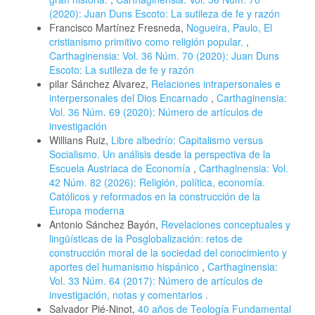
(2020): Juan Duns Escoto: La sutileza de fe y razón
Francisco Martínez Fresneda,
Nogueira, Paulo, El
cristianismo primitivo como religión popular.
,
Carthaginensia: Vol. 36 Núm. 70 (2020): Juan Duns
Escoto: La sutileza de fe y razón
pilar Sánchez Alvarez,
Relaciones intrapersonales e
interpersonales del Dios Encarnado
,
Carthaginensia:
Vol. 36 Núm. 69 (2020): Número de artículos de
investigación
Willians Ruiz,
Libre albedrío: Capitalismo versus
Socialismo. Un análisis desde la perspectiva de la
Escuela Austriaca de Economía
,
Carthaginensia: Vol.
42 Núm. 82 (2026): Religión, política, economía.
Católicos y reformados en la construcción de la
Europa moderna
Antonio Sánchez Bayón,
Revelaciones conceptuales y
lingüísticas de la Posglobalización: retos de
construcción moral de la sociedad del conocimiento y
aportes del humanismo hispánico
,
Carthaginensia:
Vol. 33 Núm. 64 (2017): Número de artículos de
investigación, notas y comentarios .
Salvador Pié-Ninot,
40 años de Teología Fundamental