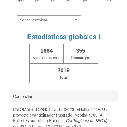
Sobre la revista
Estadísticas globales
ℹ️
1664
355
Visualizaciones
Descargas
2019
Total
Cómo citar
PALOMARES SÁNCHEZ, B. (2023) «Nutka 1789. Un
proyecto evangelizador frustrado: Nootka 1789: A
Failed Evangelizing Project»,
Carthaginensia
, 38(74),
pp. 491–513. doi: 10.62217/carth.378.