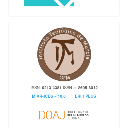
itm
ISSN:
0213-4381
ISSN-e:
2605-3012
MIAR-ICDS = 10.0
ERIH PLUS