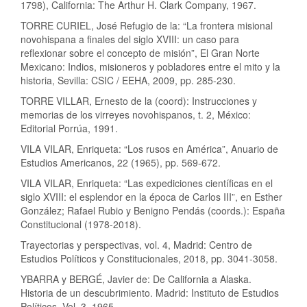
1798), California: The Arthur H. Clark Company, 1967.
TORRE CURIEL, José Refugio de la: “La frontera misional
novohispana a finales del siglo XVIII: un caso para
reflexionar sobre el concepto de misión”, El Gran Norte
Mexicano: Indios, misioneros y pobladores entre el mito y la
historia, Sevilla: CSIC / EEHA, 2009, pp. 285-230.
TORRE VILLAR, Ernesto de la (coord): Instrucciones y
memorias de los virreyes novohispanos, t. 2, México:
Editorial Porrúa, 1991.
VILA VILAR, Enriqueta: “Los rusos en América”, Anuario de
Estudios Americanos, 22 (1965), pp. 569-672.
VILA VILAR, Enriqueta: “Las expediciones científicas en el
siglo XVIII: el esplendor en la época de Carlos III”, en Esther
González; Rafael Rubio y Benigno Pendás (coords.): España
Constitucional (1978-2018).
Trayectorias y perspectivas, vol. 4, Madrid: Centro de
Estudios Políticos y Constitucionales, 2018, pp. 3041-3058.
YBARRA y BERGÉ, Javier de: De California a Alaska.
Historia de un descubrimiento. Madrid: Instituto de Estudios
Políticos, Vol. 3, 1965.