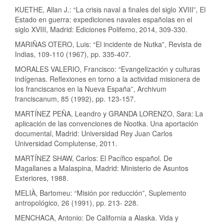
KUETHE, Allan J.: “La crisis naval a finales del siglo XVIII”, El
Estado en guerra: expediciones navales españolas en el
siglo XVIII, Madrid: Ediciones Polifemo, 2014, 309-330.
MARIÑAS OTERO, Luis: “El incidente de Nutka”, Revista de
Indias, 109-110 (1967), pp. 335-407.
MORALES VALERIO, Francisco: “Evangelización y culturas
indígenas. Reflexiones en torno a la actividad misionera de
los franciscanos en la Nueva España”, Archivum
franciscanum, 85 (1992), pp. 123-157.
MARTÍNEZ PEÑA, Leandro y GRANDA LORENZO, Sara: La
aplicación de las convenciones de Nootka. Una aportación
documental, Madrid: Universidad Rey Juan Carlos
Universidad Complutense, 2011.
MARTÍNEZ SHAW, Carlos: El Pacífico español. De
Magallanes a Malaspina, Madrid: Ministerio de Asuntos
Exteriores, 1988.
MELIÀ, Bartomeu: “Misión por reducción”, Suplemento
antropológico, 26 (1991), pp. 213- 228.
MENCHACA, Antonio: De California a Alaska. Vida y