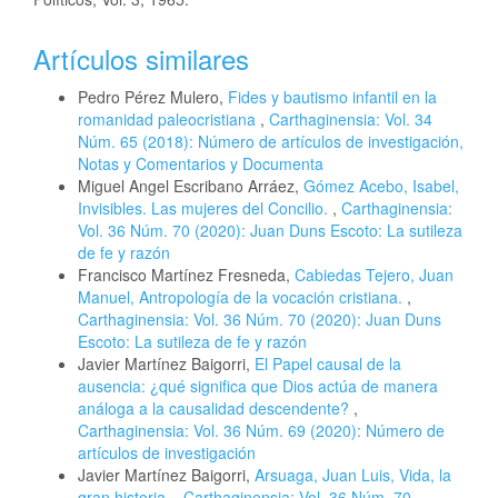
Artículos similares
Pedro Pérez Mulero,
Fides y bautismo infantil en la
romanidad paleocristiana
,
Carthaginensia: Vol. 34
Núm. 65 (2018): Número de artículos de investigación,
Notas y Comentarios y Documenta
Miguel Angel Escribano Arráez,
Gómez Acebo, Isabel,
Invisibles. Las mujeres del Concilio.
,
Carthaginensia:
Vol. 36 Núm. 70 (2020): Juan Duns Escoto: La sutileza
de fe y razón
Francisco Martínez Fresneda,
Cabiedas Tejero, Juan
Manuel, Antropología de la vocación cristiana.
,
Carthaginensia: Vol. 36 Núm. 70 (2020): Juan Duns
Escoto: La sutileza de fe y razón
Javier Martínez Baigorri,
El Papel causal de la
ausencia: ¿qué significa que Dios actúa de manera
análoga a la causalidad descendente?
,
Carthaginensia: Vol. 36 Núm. 69 (2020): Número de
artículos de investigación
Javier Martínez Baigorri,
Arsuaga, Juan Luis, Vida, la
gran historia.
,
Carthaginensia: Vol. 36 Núm. 70