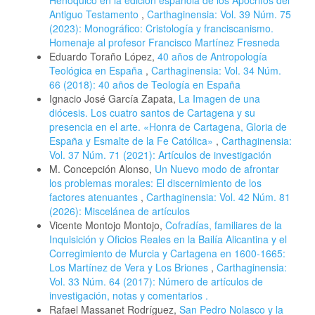
Antiguo Testamento
,
Carthaginensia: Vol. 39 Núm. 75
(2023): Monográfico: Cristología y franciscanismo.
Homenaje al profesor Francisco Martínez Fresneda
Eduardo Toraño López,
40 años de Antropología
Teológica en España
,
Carthaginensia: Vol. 34 Núm.
66 (2018): 40 años de Teología en España
Ignacio José García Zapata,
La Imagen de una
diócesis. Los cuatro santos de Cartagena y su
presencia en el arte. «Honra de Cartagena, Gloria de
España y Esmalte de la Fe Católica»
,
Carthaginensia:
Vol. 37 Núm. 71 (2021): Artículos de investigación
M. Concepción Alonso,
Un Nuevo modo de afrontar
los problemas morales: El discernimiento de los
factores atenuantes
,
Carthaginensia: Vol. 42 Núm. 81
(2026): Miscelánea de artículos
Vicente Montojo Montojo,
Cofradías, familiares de la
Inquisición y Oficios Reales en la Bailía Alicantina y el
Corregimiento de Murcia y Cartagena en 1600-1665:
Los Martínez de Vera y Los Briones
,
Carthaginensia:
Vol. 33 Núm. 64 (2017): Número de artículos de
investigación, notas y comentarios .
Rafael Massanet Rodríguez,
San Pedro Nolasco y la