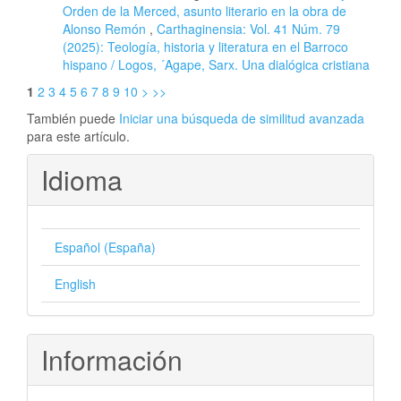
Orden de la Merced, asunto literario en la obra de
Alonso Remón
,
Carthaginensia: Vol. 41 Núm. 79
(2025): Teología, historia y literatura en el Barroco
hispano / Logos, ´Agape, Sarx. Una dialógica cristiana
1
2
3
4
5
6
7
8
9
10
>
>>
También puede
Iniciar una búsqueda de similitud avanzada
para este artículo.
Idioma
Español (España)
English
Información