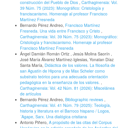
construcción del Pueblo de Dios
,
Carthaginensia: Vol.
39 Núm. 75 (2023): Monográfico: Cristología y
franciscanismo. Homenaje al profesor Francisco
Martínez Fresneda
Bernardo Pérez Andreo,
Francisco Martínez
Fresneda. Una vida entre Francisco y Cristo
,
Carthaginensia: Vol. 39 Núm. 75 (2023): Monográfico:
Cristología y franciscanismo. Homenaje al profesor
Francisco Martínez Fresneda
Ángel Damián Román Ortiz , Jesús Molina Saorín ,
José María Álvarez Martínez-Iglesias, Yonatan Díaz
Santa María,
Didáctica de los valores. La filosofía de
san Agustín de Hipona y de Max Scheler como
substrato teórico para una adecuada orientación
pedagógica en la enseñanza de los valores.
,
Carthaginensia: Vol. 42 Núm. 81 (2026): Miscelánea
de artículos
Bernardo Pérez Andreo,
Bibliographic reviews
,
Carthaginensia: Vol. 41 Núm. 79 (2025): Teología,
historia y literatura en el Barroco hispano / Logos,
´Agape, Sarx. Una dialógica cristiana
Antonio Piñero,
A propósito de las citas del Corpus
Henóquico en la edición española de los Apócrifos del