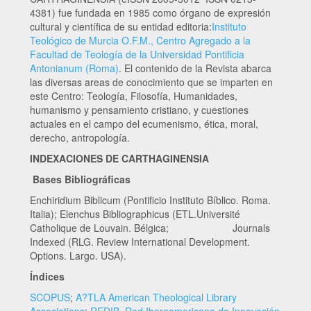
4381) fue fundada en 1985 como órgano de expresión
cultural y científica de su entidad editoria:
Instituto
Teológico de Murcia O.F.M., Centro Agregado a la
Facultad de Teología de la Universidad Pontificia
Antonianum (Roma)
. El contenido de la Revista abarca
las diversas areas de conocimiento que se imparten en
este Centro: Teología, Filosofía, Humanidades,
humanismo y pensamiento cristiano, y cuestiones
actuales en el campo del ecumenismo, ética, moral,
derecho, antropología.
INDEXACIONES DE CARTHAGINENSIA
Bases Bibliográficas
Enchiridium Biblicum (Pontificio Instituto Bíblico. Roma.
Italia); Elenchus Bibliographicus (ETL.Université
Catholique de Louvain. Bélgica; Journals
Indexed (RLG. Review International Development.
Options. Largo. USA).
Índices
SCOPUS
;
A?TLA American Theological Library
Associations
;
REDIB. Red Iberoamericana de Innovación