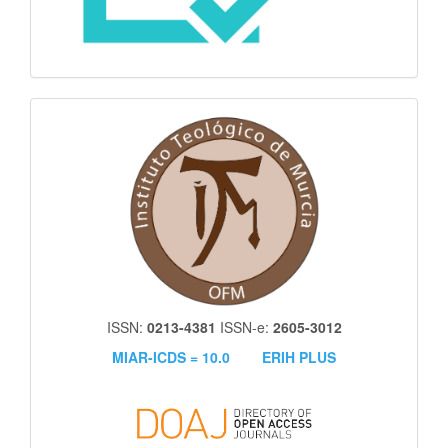
itm
ISSN:
0213-4381
ISSN-e:
2605-3012
MIAR-ICDS = 10.0
ERIH PLUS