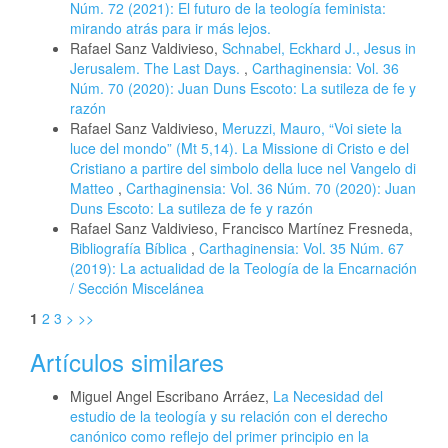
Núm. 72 (2021): El futuro de la teología feminista:
mirando atrás para ir más lejos.
Rafael Sanz Valdivieso,
Schnabel, Eckhard J., Jesus in
Jerusalem. The Last Days.
,
Carthaginensia: Vol. 36
Núm. 70 (2020): Juan Duns Escoto: La sutileza de fe y
razón
Rafael Sanz Valdivieso,
Meruzzi, Mauro, “Voi siete la
luce del mondo” (Mt 5,14). La Missione di Cristo e del
Cristiano a partire del simbolo della luce nel Vangelo di
Matteo
,
Carthaginensia: Vol. 36 Núm. 70 (2020): Juan
Duns Escoto: La sutileza de fe y razón
Rafael Sanz Valdivieso, Francisco Martínez Fresneda,
Bibliografía Bíblica
,
Carthaginensia: Vol. 35 Núm. 67
(2019): La actualidad de la Teología de la Encarnación
/ Sección Miscelánea
1
2
3
>
>>
Artículos similares
Miguel Angel Escribano Arráez,
La Necesidad del
estudio de la teología y su relación con el derecho
canónico como reflejo del primer principio en la