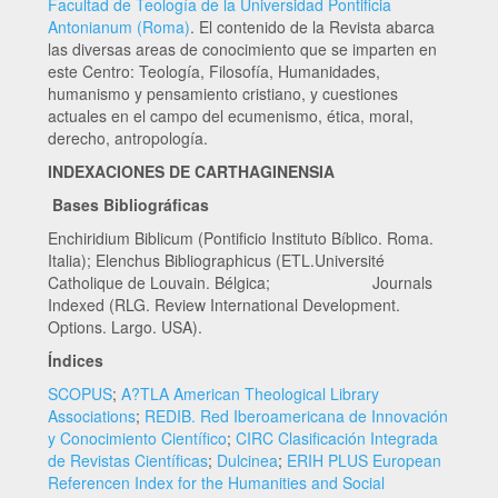
Facultad de Teología de la Universidad Pontificia
Antonianum (Roma)
. El contenido de la Revista abarca
las diversas areas de conocimiento que se imparten en
este Centro: Teología, Filosofía, Humanidades,
humanismo y pensamiento cristiano, y cuestiones
actuales en el campo del ecumenismo, ética, moral,
derecho, antropología.
INDEXACIONES DE CARTHAGINENSIA
Bases Bibliográficas
Enchiridium Biblicum (Pontificio Instituto Bíblico. Roma.
Italia); Elenchus Bibliographicus (ETL.Université
Catholique de Louvain. Bélgica; Journals
Indexed (RLG. Review International Development.
Options. Largo. USA).
Índices
SCOPUS
;
A?TLA American Theological Library
Associations
;
REDIB. Red Iberoamericana de Innovación
y Conocimiento Científico
;
CIRC Clasificación Integrada
de Revistas Científicas
;
Dulcinea
;
ERIH PLUS European
Referencen Index for the Humanities and Social