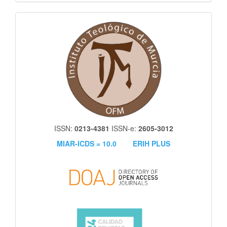
itm
ISSN:
0213-4381
ISSN-e:
2605-3012
MIAR-ICDS = 10.0
ERIH PLUS