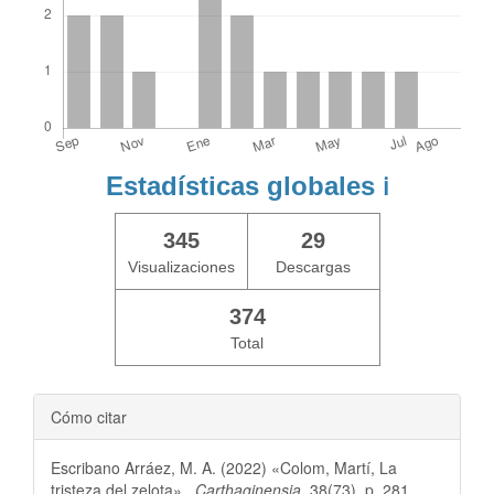
Estadísticas globales
ℹ️
345
29
Visualizaciones
Descargas
374
Total
Cómo citar
Escribano Arráez, M. A. (2022) «Colom, Martí, La
tristeza del zelota».,
Carthaginensia
, 38(73), p. 281.