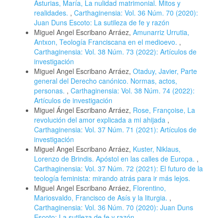
Asturias, María, La nulidad matrimonial. Mitos y
realidades.
,
Carthaginensia: Vol. 36 Núm. 70 (2020):
Juan Duns Escoto: La sutileza de fe y razón
Miguel Angel Escribano Arráez,
Amunarriz Urrutia,
Antxon, Teología Franciscana en el medioevo.
,
Carthaginensia: Vol. 38 Núm. 73 (2022): Artículos de
investigación
Miguel Angel Escribano Arráez,
Otaduy, Javier, Parte
general del Derecho canónico. Normas, actos,
personas.
,
Carthaginensia: Vol. 38 Núm. 74 (2022):
Artículos de investigación
Miguel Ángel Escribano Arráez,
Rose, Françoise, La
revolución del amor explicada a mi ahijada
,
Carthaginensia: Vol. 37 Núm. 71 (2021): Artículos de
investigación
Miguel Angel Escribano Arráez,
Kuster, Niklaus,
Lorenzo de Brindis. Apóstol en las calles de Europa.
,
Carthaginensia: Vol. 37 Núm. 72 (2021): El futuro de la
teología feminista: mirando atrás para ir más lejos.
Miguel Angel Escribano Arráez,
Florentino,
Mariosvaldo, Francisco de Asís y la liturgia.
,
Carthaginensia: Vol. 36 Núm. 70 (2020): Juan Duns
Escoto: La sutileza de fe y razón