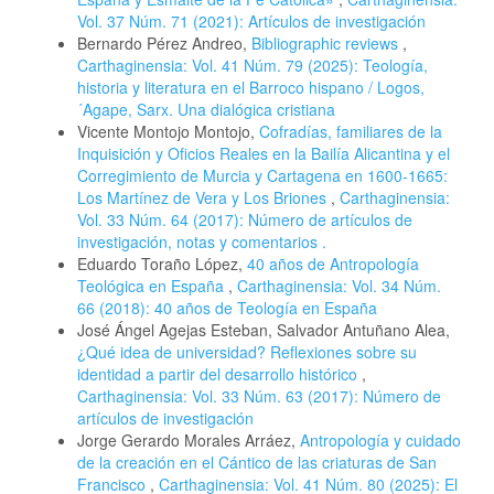
Vol. 37 Núm. 71 (2021): Artículos de investigación
Bernardo Pérez Andreo,
Bibliographic reviews
,
Carthaginensia: Vol. 41 Núm. 79 (2025): Teología,
historia y literatura en el Barroco hispano / Logos,
´Agape, Sarx. Una dialógica cristiana
Vicente Montojo Montojo,
Cofradías, familiares de la
Inquisición y Oficios Reales en la Bailía Alicantina y el
Corregimiento de Murcia y Cartagena en 1600-1665:
Los Martínez de Vera y Los Briones
,
Carthaginensia:
Vol. 33 Núm. 64 (2017): Número de artículos de
investigación, notas y comentarios .
Eduardo Toraño López,
40 años de Antropología
Teológica en España
,
Carthaginensia: Vol. 34 Núm.
66 (2018): 40 años de Teología en España
José Ángel Agejas Esteban, Salvador Antuñano Alea,
¿Qué idea de universidad? Reflexiones sobre su
identidad a partir del desarrollo histórico
,
Carthaginensia: Vol. 33 Núm. 63 (2017): Número de
artículos de investigación
Jorge Gerardo Morales Arráez,
Antropología y cuidado
de la creación en el Cántico de las criaturas de San
Francisco
,
Carthaginensia: Vol. 41 Núm. 80 (2025): El