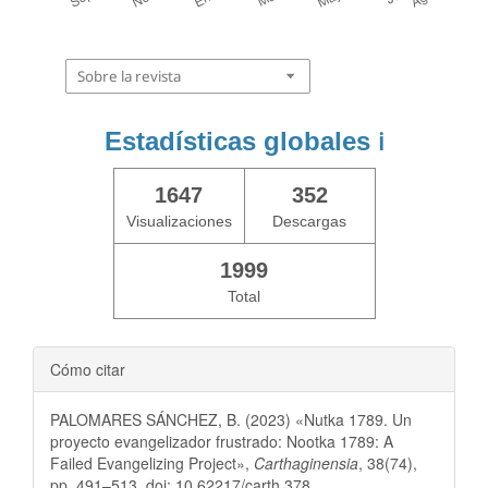
Sobre la revista
Estadísticas globales
ℹ️
1647
352
Visualizaciones
Descargas
1999
Total
Cómo citar
PALOMARES SÁNCHEZ, B. (2023) «Nutka 1789. Un
proyecto evangelizador frustrado: Nootka 1789: A
Failed Evangelizing Project»,
Carthaginensia
, 38(74),
pp. 491–513. doi: 10.62217/carth.378.