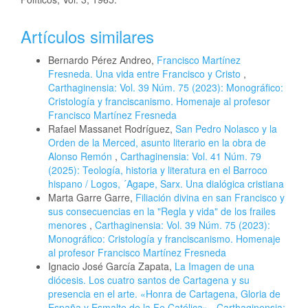
Artículos similares
Bernardo Pérez Andreo,
Francisco Martínez
Fresneda. Una vida entre Francisco y Cristo
,
Carthaginensia: Vol. 39 Núm. 75 (2023): Monográfico:
Cristología y franciscanismo. Homenaje al profesor
Francisco Martínez Fresneda
Rafael Massanet Rodríguez,
San Pedro Nolasco y la
Orden de la Merced, asunto literario en la obra de
Alonso Remón
,
Carthaginensia: Vol. 41 Núm. 79
(2025): Teología, historia y literatura en el Barroco
hispano / Logos, ´Agape, Sarx. Una dialógica cristiana
Marta Garre Garre,
Filiación divina en san Francisco y
sus consecuencias en la "Regla y vida" de los frailes
menores
,
Carthaginensia: Vol. 39 Núm. 75 (2023):
Monográfico: Cristología y franciscanismo. Homenaje
al profesor Francisco Martínez Fresneda
Ignacio José García Zapata,
La Imagen de una
diócesis. Los cuatro santos de Cartagena y su
presencia en el arte. «Honra de Cartagena, Gloria de
España y Esmalte de la Fe Católica»
,
Carthaginensia: