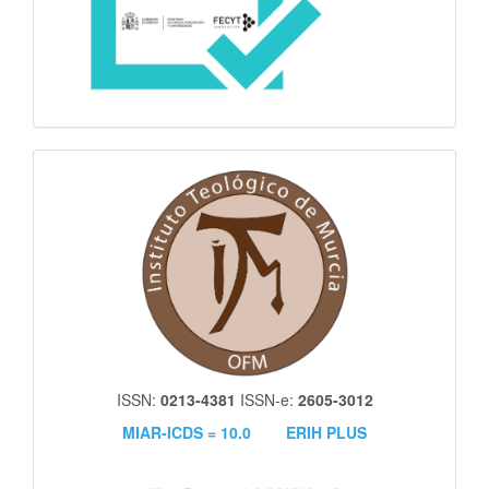
itm
ISSN:
0213-4381
ISSN-e:
2605-3012
MIAR-ICDS = 10.0
ERIH PLUS