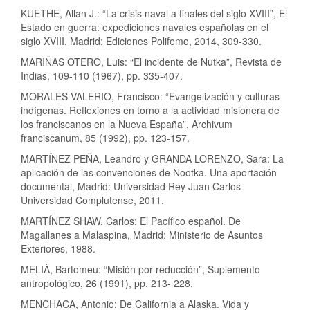
KUETHE, Allan J.: “La crisis naval a finales del siglo XVIII”, El
Estado en guerra: expediciones navales españolas en el
siglo XVIII, Madrid: Ediciones Polifemo, 2014, 309-330.
MARIÑAS OTERO, Luis: “El incidente de Nutka”, Revista de
Indias, 109-110 (1967), pp. 335-407.
MORALES VALERIO, Francisco: “Evangelización y culturas
indígenas. Reflexiones en torno a la actividad misionera de
los franciscanos en la Nueva España”, Archivum
franciscanum, 85 (1992), pp. 123-157.
MARTÍNEZ PEÑA, Leandro y GRANDA LORENZO, Sara: La
aplicación de las convenciones de Nootka. Una aportación
documental, Madrid: Universidad Rey Juan Carlos
Universidad Complutense, 2011.
MARTÍNEZ SHAW, Carlos: El Pacífico español. De
Magallanes a Malaspina, Madrid: Ministerio de Asuntos
Exteriores, 1988.
MELIÀ, Bartomeu: “Misión por reducción”, Suplemento
antropológico, 26 (1991), pp. 213- 228.
MENCHACA, Antonio: De California a Alaska. Vida y