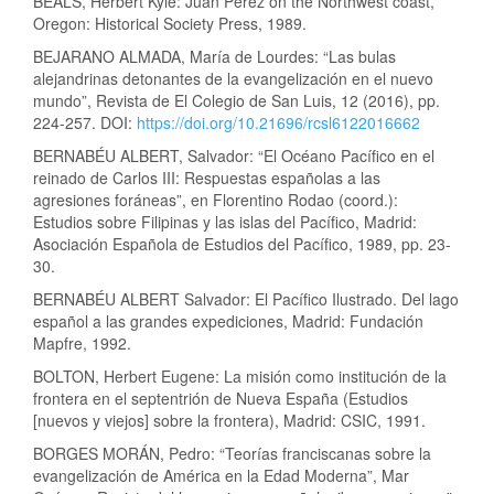
BEALS, Herbert Kyle: Juan Pérez on the Northwest coast,
Oregon: Historical Society Press, 1989.
BEJARANO ALMADA, María de Lourdes: “Las bulas
alejandrinas detonantes de la evangelización en el nuevo
mundo”, Revista de El Colegio de San Luis, 12 (2016), pp.
224-257. DOI:
https://doi.org/10.21696/rcsl6122016662
BERNABÉU ALBERT, Salvador: “El Océano Pacífico en el
reinado de Carlos III: Respuestas españolas a las
agresiones foráneas”, en Florentino Rodao (coord.):
Estudios sobre Filipinas y las islas del Pacífico, Madrid:
Asociación Española de Estudios del Pacífico, 1989, pp. 23-
30.
BERNABÉU ALBERT Salvador: El Pacífico Ilustrado. Del lago
español a las grandes expediciones, Madrid: Fundación
Mapfre, 1992.
BOLTON, Herbert Eugene: La misión como institución de la
frontera en el septentrión de Nueva España (Estudios
[nuevos y viejos] sobre la frontera), Madrid: CSIC, 1991.
BORGES MORÁN, Pedro: “Teorías franciscanas sobre la
evangelización de América en la Edad Moderna”, Mar