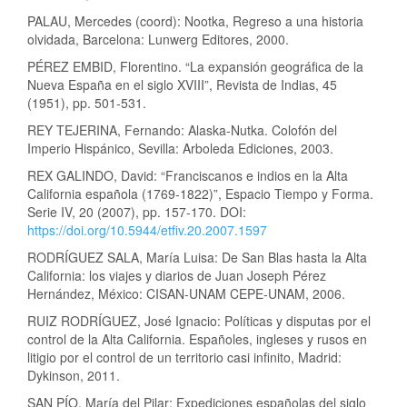
PALAU, Mercedes (coord): Nootka, Regreso a una historia
olvidada, Barcelona: Lunwerg Editores, 2000.
PÉREZ EMBID, Florentino. “La expansión geográfica de la
Nueva España en el siglo XVIII”, Revista de Indias, 45
(1951), pp. 501-531.
REY TEJERINA, Fernando: Alaska-Nutka. Colofón del
Imperio Hispánico, Sevilla: Arboleda Ediciones, 2003.
REX GALINDO, David: “Franciscanos e indios en la Alta
California española (1769-1822)”, Espacio Tiempo y Forma.
Serie IV, 20 (2007), pp. 157-170. DOI:
https://doi.org/10.5944/etfiv.20.2007.1597
RODRÍGUEZ SALA, María Luisa: De San Blas hasta la Alta
California: los viajes y diarios de Juan Joseph Pérez
Hernández, México: CISAN-UNAM CEPE-UNAM, 2006.
RUIZ RODRÍGUEZ, José Ignacio: Políticas y disputas por el
control de la Alta California. Españoles, ingleses y rusos en
litigio por el control de un territorio casi infinito, Madrid:
Dykinson, 2011.
SAN PÍO, María del Pilar: Expediciones españolas del siglo