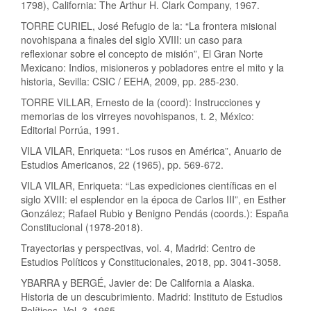
1798), California: The Arthur H. Clark Company, 1967.
TORRE CURIEL, José Refugio de la: “La frontera misional
novohispana a finales del siglo XVIII: un caso para
reflexionar sobre el concepto de misión”, El Gran Norte
Mexicano: Indios, misioneros y pobladores entre el mito y la
historia, Sevilla: CSIC / EEHA, 2009, pp. 285-230.
TORRE VILLAR, Ernesto de la (coord): Instrucciones y
memorias de los virreyes novohispanos, t. 2, México:
Editorial Porrúa, 1991.
VILA VILAR, Enriqueta: “Los rusos en América”, Anuario de
Estudios Americanos, 22 (1965), pp. 569-672.
VILA VILAR, Enriqueta: “Las expediciones científicas en el
siglo XVIII: el esplendor en la época de Carlos III”, en Esther
González; Rafael Rubio y Benigno Pendás (coords.): España
Constitucional (1978-2018).
Trayectorias y perspectivas, vol. 4, Madrid: Centro de
Estudios Políticos y Constitucionales, 2018, pp. 3041-3058.
YBARRA y BERGÉ, Javier de: De California a Alaska.
Historia de un descubrimiento. Madrid: Instituto de Estudios
Políticos, Vol. 3, 1965.