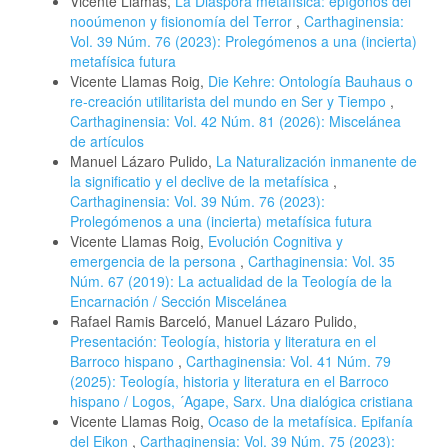
Vicente Llamas,
La Diáspora metafísica: epígonos del
nooúmenon y fisionomía del Terror
,
Carthaginensia:
Vol. 39 Núm. 76 (2023): Prolegómenos a una (incierta)
metafísica futura
Vicente Llamas Roig,
Die Kehre: Ontología Bauhaus o
re-creación utilitarista del mundo en Ser y Tiempo
,
Carthaginensia: Vol. 42 Núm. 81 (2026): Miscelánea
de artículos
Manuel Lázaro Pulido,
La Naturalización inmanente de
la significatio y el declive de la metafísica
,
Carthaginensia: Vol. 39 Núm. 76 (2023):
Prolegómenos a una (incierta) metafísica futura
Vicente Llamas Roig,
Evolución Cognitiva y
emergencia de la persona
,
Carthaginensia: Vol. 35
Núm. 67 (2019): La actualidad de la Teología de la
Encarnación / Sección Miscelánea
Rafael Ramis Barceló, Manuel Lázaro Pulido,
Presentación: Teología, historia y literatura en el
Barroco hispano
,
Carthaginensia: Vol. 41 Núm. 79
(2025): Teología, historia y literatura en el Barroco
hispano / Logos, ´Agape, Sarx. Una dialógica cristiana
Vicente Llamas Roig,
Ocaso de la metafísica. Epifanía
del Eikon
,
Carthaginensia: Vol. 39 Núm. 75 (2023):