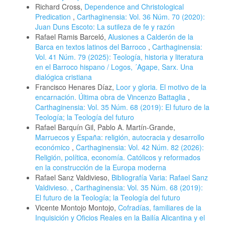
Richard Cross,
Dependence and Christological
Predication
,
Carthaginensia: Vol. 36 Núm. 70 (2020):
Juan Duns Escoto: La sutileza de fe y razón
Rafael Ramis Barceló,
Alusiones a Calderón de la
Barca en textos latinos del Barroco
,
Carthaginensia:
Vol. 41 Núm. 79 (2025): Teología, historia y literatura
en el Barroco hispano / Logos, ´Agape, Sarx. Una
dialógica cristiana
Francisco Henares Díaz,
Loor y gloria. El motivo de la
encarnación. Última obra de Vincenzo Battaglia
,
Carthaginensia: Vol. 35 Núm. 68 (2019): El futuro de la
Teología; la Teología del futuro
Rafael Barquín Gil, Pablo A. Martín-Grande,
Marruecos y España: religión, autocracia y desarrollo
económico
,
Carthaginensia: Vol. 42 Núm. 82 (2026):
Religión, política, economía. Católicos y reformados
en la construcción de la Europa moderna
Rafael Sanz Valdivieso,
Bibliografía Varia: Rafael Sanz
Valdivieso.
,
Carthaginensia: Vol. 35 Núm. 68 (2019):
El futuro de la Teología; la Teología del futuro
Vicente Montojo Montojo,
Cofradías, familiares de la
Inquisición y Oficios Reales en la Bailía Alicantina y el