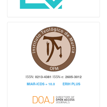
itm
ISSN:
0213-4381
ISSN-e:
2605-3012
MIAR-ICDS = 10.0
ERIH PLUS