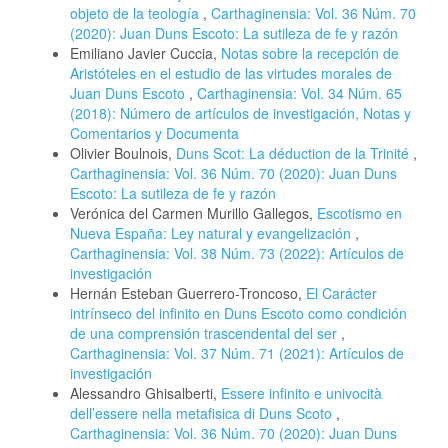
objeto de la teología
,
Carthaginensia: Vol. 36 Núm. 70
(2020): Juan Duns Escoto: La sutileza de fe y razón
Emiliano Javier Cuccia,
Notas sobre la recepción de
Aristóteles en el estudio de las virtudes morales de
Juan Duns Escoto
,
Carthaginensia: Vol. 34 Núm. 65
(2018): Número de artículos de investigación, Notas y
Comentarios y Documenta
Olivier Boulnois,
Duns Scot: La déduction de la Trinité
,
Carthaginensia: Vol. 36 Núm. 70 (2020): Juan Duns
Escoto: La sutileza de fe y razón
Verónica del Carmen Murillo Gallegos,
Escotismo en
Nueva España: Ley natural y evangelización
,
Carthaginensia: Vol. 38 Núm. 73 (2022): Artículos de
investigación
Hernán Esteban Guerrero-Troncoso,
El Carácter
intrínseco del infinito en Duns Escoto como condición
de una comprensión trascendental del ser
,
Carthaginensia: Vol. 37 Núm. 71 (2021): Artículos de
investigación
Alessandro Ghisalberti,
Essere infinito e univocità
dell’essere nella metafisica di Duns Scoto
,
Carthaginensia: Vol. 36 Núm. 70 (2020): Juan Duns