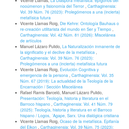
Vicente Llamas,
La Diáspora metafísica: epígonos del
nooúmenon y fisionomía del Terror
,
Carthaginensia:
Vol. 39 Núm. 76 (2023): Prolegómenos a una (incierta)
metafísica futura
Vicente Llamas Roig,
Die Kehre: Ontología Bauhaus o
re-creación utilitarista del mundo en Ser y Tiempo
,
Carthaginensia: Vol. 42 Núm. 81 (2026): Miscelánea
de artículos
Manuel Lázaro Pulido,
La Naturalización inmanente de
la significatio y el declive de la metafísica
,
Carthaginensia: Vol. 39 Núm. 76 (2023):
Prolegómenos a una (incierta) metafísica futura
Vicente Llamas Roig,
Evolución Cognitiva y
emergencia de la persona
,
Carthaginensia: Vol. 35
Núm. 67 (2019): La actualidad de la Teología de la
Encarnación / Sección Miscelánea
Rafael Ramis Barceló, Manuel Lázaro Pulido,
Presentación: Teología, historia y literatura en el
Barroco hispano
,
Carthaginensia: Vol. 41 Núm. 79
(2025): Teología, historia y literatura en el Barroco
hispano / Logos, ´Agape, Sarx. Una dialógica cristiana
Vicente Llamas Roig,
Ocaso de la metafísica. Epifanía
del Eikon
,
Carthaginensia: Vol. 39 Núm. 75 (2023):