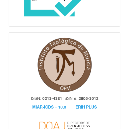
itm
ISSN:
0213-4381
ISSN-e:
2605-3012
MIAR-ICDS = 10.0
ERIH PLUS