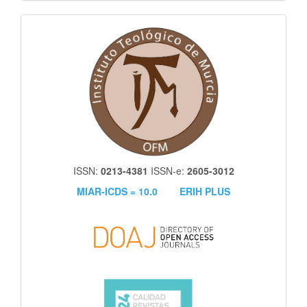
itm
ISSN:
0213-4381
ISSN-e:
2605-3012
MIAR-ICDS = 10.0
ERIH PLUS