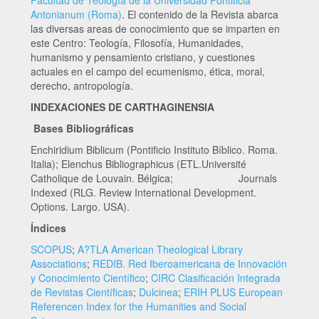
Facultad de Teología de la Universidad Pontificia
Antonianum (Roma)
. El contenido de la Revista abarca
las diversas areas de conocimiento que se imparten en
este Centro: Teología, Filosofía, Humanidades,
humanismo y pensamiento cristiano, y cuestiones
actuales en el campo del ecumenismo, ética, moral,
derecho, antropología.
INDEXACIONES DE CARTHAGINENSIA
Bases Bibliográficas
Enchiridium Biblicum (Pontificio Instituto Bíblico. Roma.
Italia); Elenchus Bibliographicus (ETL.Université
Catholique de Louvain. Bélgica; Journals
Indexed (RLG. Review International Development.
Options. Largo. USA).
Índices
SCOPUS
;
A?TLA American Theological Library
Associations
;
REDIB. Red Iberoamericana de Innovación
y Conocimiento Científico
;
CIRC Clasificación Integrada
de Revistas Científicas
;
Dulcinea
;
ERIH PLUS European
Referencen Index for the Humanities and Social