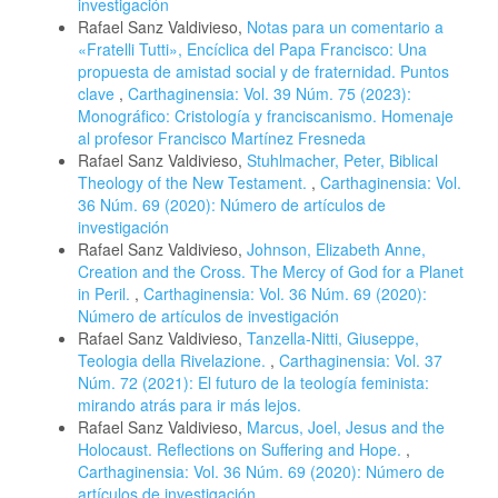
investigación
Rafael Sanz Valdivieso,
Notas para un comentario a
«Fratelli Tutti», Encíclica del Papa Francisco: Una
propuesta de amistad social y de fraternidad. Puntos
clave
,
Carthaginensia: Vol. 39 Núm. 75 (2023):
Monográfico: Cristología y franciscanismo. Homenaje
al profesor Francisco Martínez Fresneda
Rafael Sanz Valdivieso,
Stuhlmacher, Peter, Biblical
Theology of the New Testament.
,
Carthaginensia: Vol.
36 Núm. 69 (2020): Número de artículos de
investigación
Rafael Sanz Valdivieso,
Johnson, Elizabeth Anne,
Creation and the Cross. The Mercy of God for a Planet
in Peril.
,
Carthaginensia: Vol. 36 Núm. 69 (2020):
Número de artículos de investigación
Rafael Sanz Valdivieso,
Tanzella-Nitti, Giuseppe,
Teologia della Rivelazione.
,
Carthaginensia: Vol. 37
Núm. 72 (2021): El futuro de la teología feminista:
mirando atrás para ir más lejos.
Rafael Sanz Valdivieso,
Marcus, Joel, Jesus and the
Holocaust. Reflections on Suffering and Hope.
,
Carthaginensia: Vol. 36 Núm. 69 (2020): Número de
artículos de investigación