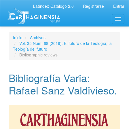
Latíndex-Catálogo 2.0
Registrarse
Entrar
Inicio
Archivos
Vol. 35 Núm. 68 (2019): El futuro de la Teología; la
Teología del futuro
Bibliographic reviews
Bibliografía Varia:
Rafael Sanz Valdivieso.