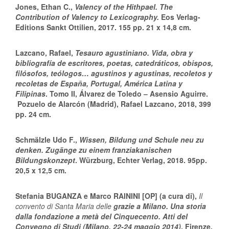
Jones, Ethan C
.,
Valency of the Hithpael. The
Contribution of Valency to Lexicography.
Eos Verlag-
Editions Sankt Ottilien, 2017. 155 pp. 21 x 14,8 cm.
Lazcano, Rafael
,
Tesauro agustiniano. Vida, obra y
bibliografía de escritores, poetas, catedráticos, obispos,
filósofos, teólogos… agustinos y agustinas, recoletos y
recoletas de España, Portugal, América Latina y
Filipinas
. Tomo II, Álvarez de Toledo – Asensio Aguirre.
Pozuelo de Alarcón (Madrid), Rafael Lazcano, 2018, 399
pp. 24 cm.
Schmälzle Udo F
.,
Wissen, Bildung und Schule neu zu
denken. Zugänge zu einem franziakanischen
Bildungskonzept
.
Würzburg, Echter Verlag, 2018. 95pp.
20,5 x 12,5 cm.
Stefania BUGANZA e Marco RAININI [OP] (a cura di),
Il
convento di Santa Maria delle
grazie a Milano.
Una storia
dalla fondazione a metà del Cinquecento. Atti del
Convegno di Studi (Milano, 22-24 maggio 2014)
. Firenze,