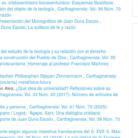
a vs. cristocentrismo bonaventuriano: Esquemas filosóficos
ión del objeto de la teología
,
Carthaginensia: Vol. 36 Núm. 70
 razón
resentación del Monográfico de Juan Duns Escoto
,
 Duns Escoto: La sutileza de fe y razón
del estudio de la teología y su relación con el derecho
 la construcción del Pueblo de Dios
,
Carthaginensia: Vol. 39
ranciscanismo. Homenaje al profesor Francisco Martínez
oatischen Philosophen Stjepan Zimmermann
,
Carthaginensia:
ncierta) metafísica futura
no Alea,
¿Qué idea de universidad? Reflexiones sobre su
thaginensia: Vol. 33 Núm. 63 (2017): Número de artículos de
rdia y persona
,
Carthaginensia: Vol. 41 Núm. 79 (2025):
ispano / Logos, ´Agape, Sarx. Una dialógica cristiana
aporte de Juan Duns Escoto
,
Carthaginensia: Vol. 38 Núm. 73
gente según algunos maestros franciscanos del S. XVII: b. Mas-
inensia: Vol. 35 Núm. 67 (2019): La actualidad de la Teología