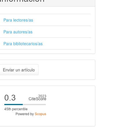
Para lectores/as
Para autores/as
Para bibliotecarios/as
nviar
Enviar un artículo
n
rtículo
Cite
score