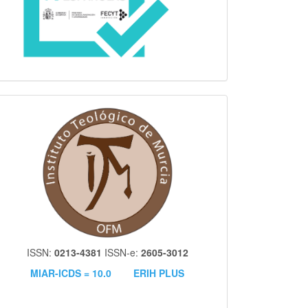
itm
ISSN:
0213-4381
ISSN-e:
2605-3012
MIAR-ICDS = 10.0
ERIH PLUS