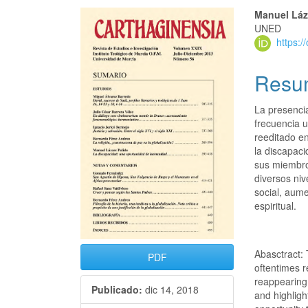
Manuel Láz
UNED
https:
Resu
La presenci
frecuencia u
reeditado en
la discapac
sus miembro
diversos niv
social, aume
espiritual.
Abasctract: 
PDF
oftentimes r
reappearing 
Publicado:
dic 14, 2018
and highligh