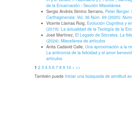
de la Encarnación / Sección Miscelánea
Sergio Andrés Simino Serrano,
Peter Berger:
Carthaginensia: Vol. 36 Núm. 69 (2020): Núme
Vicente Llamas Roig,
Evolución Cognitiva y 
(2019): La actualidad de la Teología de la En
José Martínez,
El Legado de Sócrates. La fid
(2024): Miscelánea de artículos
Anita Cadavid Calle,
Una aproximación a la re
La antinomia de la felicidad y el amor benevo
artículos
1
2
3
4
5
6
7
8
9
10
>
>>
También puede
Iniciar una búsqueda de similitud 