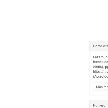
Cómo cit
Lázaro Pu
humanidad
29(56), p
https://r
(Accedido
Más for
Número