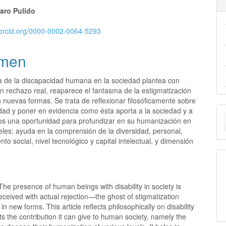
aro Pulido
//orcid.org/0000-0002-0064-5293
men
a de la discapacidad humana en la sociedad plantea con
n rechazo real, reaparece el fantasma de la estigmatización
 nuevas formas. Se trata de reflexionar filosóficamente sobre
E
idad y poner en evidencia como ésta aporta a la sociedad y a
s una oportunidad para profundizar en su humanización en
u
eles: ayuda en la comprensión de la diversidad, personal,
nto social, nivel tecnológico y capital intelectual, y dimensión
a
The presence of human beings with disability in society is
eceived with actual rejection—the ghost of stigmatization
in new forms. This article reflects philosophically on disability
ts the contribution it can give to human society, namely the