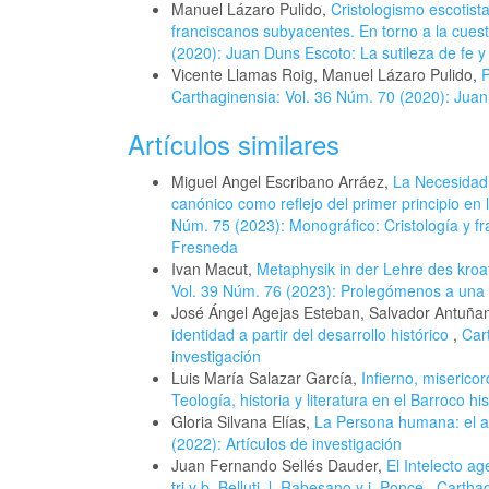
Manuel Lázaro Pulido,
Cristologismo escotist
franciscanos subyacentes. En torno a la cuest
(2020): Juan Duns Escoto: La sutileza de fe y
Vicente Llamas Roig, Manuel Lázaro Pulido,
P
Carthaginensia: Vol. 36 Núm. 70 (2020): Juan
Artículos similares
Miguel Angel Escribano Arráez,
La Necesidad 
canónico como reflejo del primer principio en
Núm. 75 (2023): Monográfico: Cristología y f
Fresneda
Ivan Macut,
Metaphysik in der Lehre des kr
Vol. 39 Núm. 76 (2023): Prolegómenos a una (i
José Ángel Agejas Esteban, Salvador Antuña
identidad a partir del desarrollo histórico
,
Car
investigación
Luis María Salazar García,
Infierno, miserico
Teología, historia y literatura en el Barroco h
Gloria Silvana Elías,
La Persona humana: el 
(2022): Artículos de investigación
Juan Fernando Sellés Dauder,
El Intelecto a
tri y b. Belluti, l. Rabesano y j. Ponce
,
Carthag