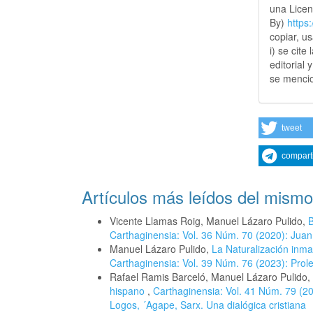
una Lice
By)
https
copiar, u
i) se cite
editorial 
se mencio
tweet
compart
Artículos más leídos del mismo
Vicente Llamas Roig, Manuel Lázaro Pulido,
B
Carthaginensia: Vol. 36 Núm. 70 (2020): Juan
Manuel Lázaro Pulido,
La Naturalización inman
Carthaginensia: Vol. 39 Núm. 76 (2023): Prole
Rafael Ramis Barceló, Manuel Lázaro Pulido,
hispano
,
Carthaginensia: Vol. 41 Núm. 79 (202
Logos, ´Agape, Sarx. Una dialógica cristiana