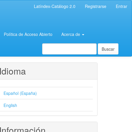
Latíndex-Catálogo 2.0
Registrarse
Entrar
Política de Acceso Abierto
Acerca de
Buscar
Idioma
Español (España)
English
Información