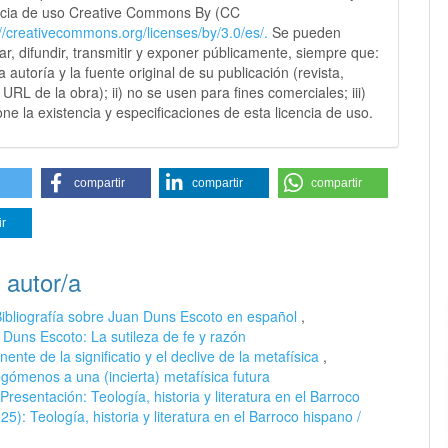
ncia de uso Creative Commons By (CC
://creativecommons.
org/licenses/by/3.0/es/.
Se pueden
sar, difundir, transmitir y exponer públicamente, siempre que:
 la autoría y la fuente original de su publicación (revista,
y URL de la obra); ii) no se usen para fines comerciales; iii)
ne la existencia y especificaciones de esta licencia de uso.
compartir
compartir
compartir
ir
 autor/a
ibliografía sobre Juan Duns Escoto en español
,
 Duns Escoto: La sutileza de fe y razón
ente de la significatio y el declive de la metafísica
,
gómenos a una (incierta) metafísica futura
Presentación: Teología, historia y literatura en el Barroco
5): Teología, historia y literatura en el Barroco hispano /