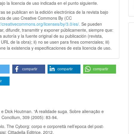
jo la licencia de uso indicada en el punto siguiente.
as se publican en la edición electrónica de la revista bajo
ncia de uso Creative Commons By (CC
://creativecommons.
org/licenses/by/3.0/es/.
Se pueden
sar, difundir, transmitir y exponer públicamente, siempre que:
 la autoría y la fuente original de su publicación (revista,
y URL de la obra); ii) no se usen para fines comerciales; iii)
ne la existencia y especificaciones de esta licencia de uso.
compartir
compartir
compartir
ir
f e Dick Houtman. “A realidade suga. Sobre alienação e
. Concilium, 309 (2005): 83-94.
lo. The Cyborg: corpo e corporeità nell’epoca del post-
si: Cittadella Editrice, 2012.