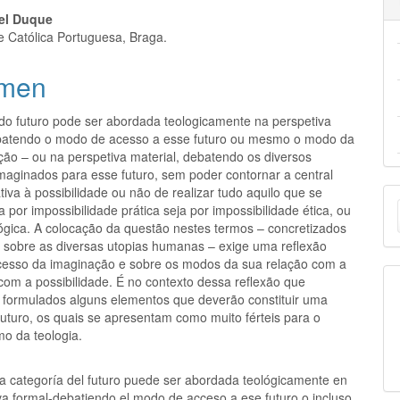
el Duque
e Católica Portuguesa, Braga.
men
 do futuro pode ser abordada teologicamente na perspetiva
batendo o modo de acesso a esse futuro ou mesmo o modo da
ção – ou na perspetiva material, debatendo os diversos
maginados para esse futuro, sem poder contornar a central
E
tiva à possibilidade ou não de realizar tudo aquilo que se
a por impossibilidade prática seja por impossibilidade ética, ou
u
gica. A colocação da questão nestes termos – concretizados
 sobre as diversas utopias humanas – exige uma reflexão
a
cesso da imaginação e sobre os modos da sua relação com a
com a possibilidade. É no contexto dessa reflexão que
 formulados alguns elementos que deverão constituir uma
futuro, os quais se apresentam como muito férteis para o
mo da teologia.
La categoría del futuro puede ser abordada teológicamente en
va formal-debatiendo el modo de acceso a ese futuro o incluso