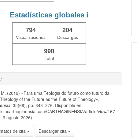
Estadísticas globales
ℹ️
794
204
Visualizaciones
Descargas
998
Total
ar
 M. (2019) «Para uma Teologia do futuro como futuro da
 Theology of the Future as the Future of Theology»,
nensia
, 35(68), pp. 343–376. Disponible en:
evistacarthaginensia.com/CARTHAGINENSIA/article/view/167
: 6 agosto 2026).
matos de cita
Descargar cita