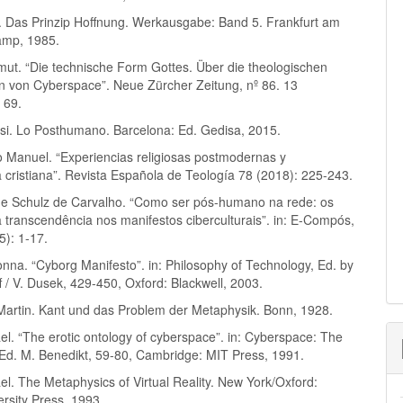
t. Das Prinzip Hoffnung. Werkausgabe: Band 5. Frankfurt am
amp, 1985.
ut. “Die technische Form Gottes. Über die theologischen
en von Cyberspace”. Neue Zürcher Zeitung, nº 86. 13
 69.
Rosi. Lo Posthumano. Barcelona: Ed. Gedisa, 2015.
 Manuel. “Experiencias religiosas postmodernas y
 cristiana”. Revista Española de Teología 78 (2018): 225-243.
ik e Schulz de Carvalho. “Como ser pós-humano na rede: os
 transcendência nos manifestos ciberculturais”. in: E-Compós,
5): 1-17.
nna. “Cyborg Manifesto”. in: Philosophy of Technology, Ed. by
f / V. Dusek, 429-450, Oxford: Blackwell, 2003.
Martin. Kant und das Problem der Metaphysik. Bonn, 1928.
l. “The erotic ontology of cyberspace”. in: Cyberspace: The
, Ed. M. Benedikt, 59-80, Cambridge: MIT Press, 1991.
l. The Metaphysics of Virtual Reality. New York/Oxford:
rsity Press, 1993.