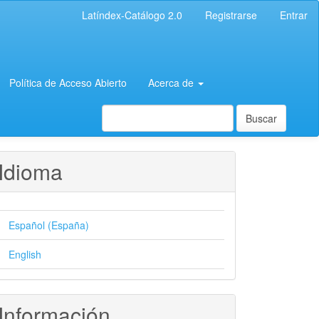
Latíndex-Catálogo 2.0
Registrarse
Entrar
Política de Acceso Abierto
Acerca de
Buscar
Idioma
Español (España)
English
Información