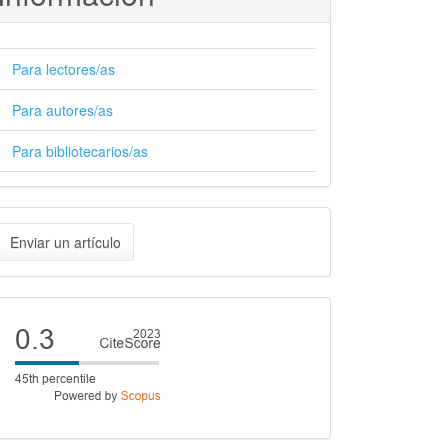
Para lectores/as
Para autores/as
Para bibliotecarios/as
nviar
Enviar un artículo
n
rtículo
Cite
score