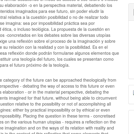
u elaboración -o en la perspectiva material, debatiendo los
tenidos imaginados para ese futuro, sin poder eludir la
tral relativa a la cuestión posibilidad o no de realizar todo
se imagina: sea por imposibilidad práctica sea por
d ética, o incluso teológica. La propuesta de la cuestión en
nos -concretados en los debates sobre las diversas utopías
ige una reflexión sobre el proceso de la imaginación y sobre
 su relación con la realidad y con la posibilidad. Es en el
 esa reflexión donde podrán formularse algunos elementos que
tituir una teología del futuro, los cuales se presentan como
 para el futuro próximo de la teología.
e category of the future can be approached theologically from
erspective - debating the way of access to this future or even
ts elaboration - or in the material perspective, debating the
ents imagined for that future, without being able to circumvent
uestion relative to the possibility or not of accomplishing all
gines: either by practical impossibility or by ethical or even
impossibility. Placing the question in these terms - concretised
es on the various human utopias - requires a reflection on the
he imagination and on the ways of its relation with reality and
It is in the context of this reflection that some elements that