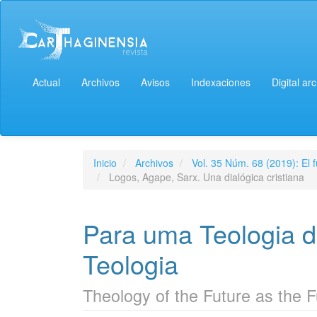
Actual
Archivos
Avisos
Indexaciones
Digital ar
Inicio
Archivos
Vol. 35 Núm. 68 (2019): El f
Logos, Agape, Sarx. Una dialógica cristiana
Para uma Teologia d
Teologia
Theology of the Future as the 