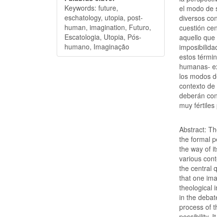
Keywords: future,
el modo de s
eschatology, utopia, post-
diversos con
human, imagination, Futuro,
cuestión cen
Escatologia, Utopia, Pós-
aquello que 
humano, Imaginação
imposibilida
estos térmi
humanas- ex
los modos de
contexto de
deberán cons
muy fértiles
Abstract: Th
the formal p
the way of i
various cont
the central q
that one ima
theological 
in the debat
process of t
possibility. 