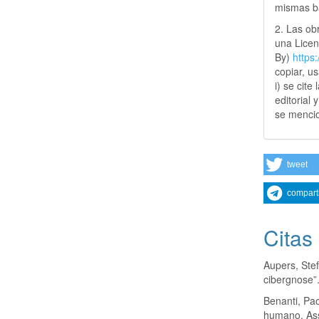
mismas ba
2. Las obr
una Lice
By)
https
copiar, u
i) se cite
editorial 
se mencio
tweet
compart
Citas
Aupers, Ste
cibergnose”
Benanti, Pao
humano. Assi