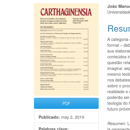
João Manu
Universidad
Resu
A categoria
formal – de
sua elabora
conteúdos i
questão rela
imagina: sej
mesmo teoló
nos debates
sobre o pro
realidade e 
poderão ser
teologia do 
PDF
futuro próxi
Publicado:
may 2, 2019
Resumen
: 
Palabras clave:
la perspecti