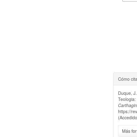
Cómo cit
Duque, J.
Teologia:
Carthagi
https://r
(Accedido
Más for