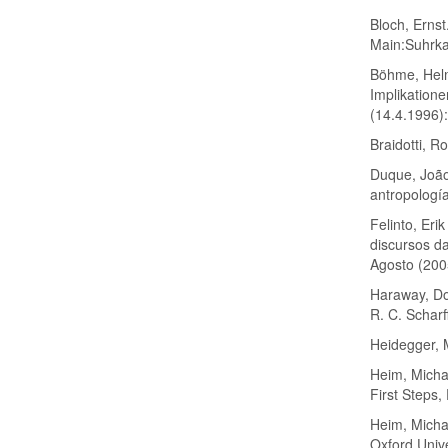
Bloch, Erns
Main:Suhrk
Böhme, Helm
Implikation
(14.4.1996):
Braidotti, 
Duque, João
antropología
Felinto, Er
discursos da
Agosto (200
Haraway, Do
R. C. Scharf
Heidegger, 
Heim, Michae
First Steps
Heim, Michae
Oxford Unive