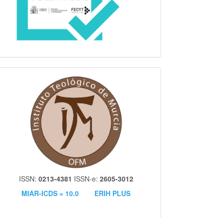
itm
ISSN:
0213-4381
ISSN-e:
2605-3012
MIAR-ICDS = 10.0
ERIH PLUS