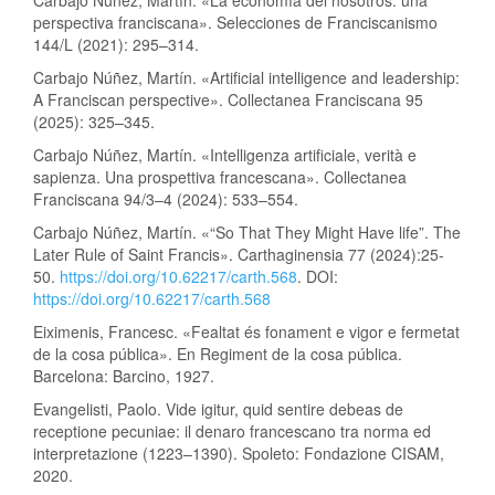
Carbajo Núñez, Martín. «La economía del nosotros: una
perspectiva franciscana». Selecciones de Franciscanismo
144/L (2021): 295–314.
Carbajo Núñez, Martín. «Artificial intelligence and leadership:
A Franciscan perspective». Collectanea Franciscana 95
(2025): 325–345.
Carbajo Núñez, Martín. «Intelligenza artificiale, verità e
sapienza. Una prospettiva francescana». Collectanea
Franciscana 94/3–4 (2024): 533–554.
Carbajo Núñez, Martín. «“So That They Might Have life”. The
Later Rule of Saint Francis». Carthaginensia 77 (2024):25-
50.
https://doi.org/10.62217/carth.568
. DOI:
https://doi.org/10.62217/carth.568
Eiximenis, Francesc. «Fealtat és fonament e vigor e fermetat
de la cosa pública». En Regiment de la cosa pública.
Barcelona: Barcino, 1927.
Evangelisti, Paolo. Vide igitur, quid sentire debeas de
receptione pecuniae: il denaro francescano tra norma ed
interpretazione (1223–1390). Spoleto: Fondazione CISAM,
2020.