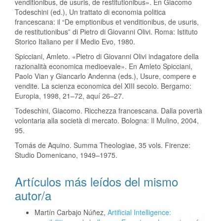
venditionibus, de usuris, de restitutionibus». En Giacomo
Todeschini (ed.), Un trattato di economia politica
francescana: il “De emptionibus et venditionibus, de usuris,
de restitutionibus” di Pietro di Giovanni Olivi. Roma: Istituto
Storico Italiano per il Medio Evo, 1980.
Spicciani, Amleto. «Pietro di Giovanni Olivi indagatore della
razionalità economica medioevale». En Amleto Spicciani,
Paolo Vian y Giancarlo Andenna (eds.), Usure, compere e
vendite. La scienza economica del XIII secolo. Bergamo:
Europia, 1998, 21–72, aquí 26–27.
Todeschini, Giacomo. Ricchezza francescana. Dalla povertà
volontaria alla società di mercato. Bologna: Il Mulino, 2004,
95.
Tomás de Aquino. Summa Theologiae, 35 vols. Firenze:
Studio Domenicano, 1949–1975.
Artículos más leídos del mismo
autor/a
Martín Carbajo Núñez,
Artificial Intelligence: