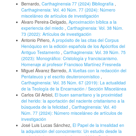
Bernardo,
Carthaginensia 77 (2024) Bibliografía
,
Carthaginensia: Vol. 40 Núm. 77 (2024): Número
misceláneo de artículos de investigación
Alvaro Pereira-Delgado,
Aproximación bíblica a la
experiencia del miedo
,
Carthaginensia: Vol. 38 Núm.
73 (2022): Artículos de investigación
Antonio Piñero,
A propósito de las citas del Corpus
Henóquico en la edición española de los Apócrifos del
Antiguo Testamento
,
Carthaginensia: Vol. 39 Núm. 75
(2023): Monográfico: Cristología y franciscanismo.
Homenaje al profesor Francisco Martínez Fresneda
Miguel Álvarez Barredo,
A Vueltas con la redacción del
Pentateuco y el escrito deuteronomístico
,
Carthaginensia: Vol. 35 Núm. 67 (2019): La actualidad
de la Teología de la Encarnación / Sección Miscelánea
Carlos Gil Arbiol,
El buen samaritano y la proximidad
del herido: la aportación del naciente cristianismo a la
búsqueda de la felicidad
,
Carthaginensia: Vol. 40
Núm. 77 (2024): Número misceláneo de artículos de
investigación
José Luis Lucas Sánchez,
El Papel de la irrealidad en
la adquisición del conocimiento: Un estudio desde la