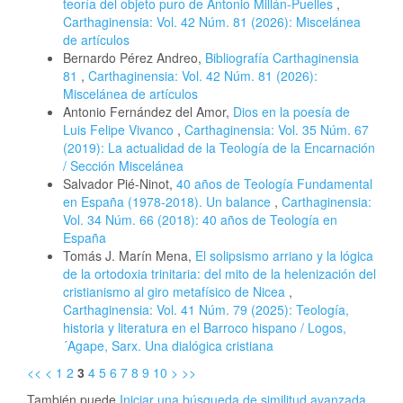
teoría del objeto puro de Antonio Millán-Puelles
,
Carthaginensia: Vol. 42 Núm. 81 (2026): Miscelánea
de artículos
Bernardo Pérez Andreo,
Bibliografía Carthaginensia
81
,
Carthaginensia: Vol. 42 Núm. 81 (2026):
Miscelánea de artículos
Antonio Fernández del Amor,
Dios en la poesía de
Luis Felipe Vivanco
,
Carthaginensia: Vol. 35 Núm. 67
(2019): La actualidad de la Teología de la Encarnación
/ Sección Miscelánea
Salvador Pié-Ninot,
40 años de Teología Fundamental
en España (1978-2018). Un balance
,
Carthaginensia:
Vol. 34 Núm. 66 (2018): 40 años de Teología en
España
Tomás J. Marín Mena,
El solipsismo arriano y la lógica
de la ortodoxia trinitaria: del mito de la helenización del
cristianismo al giro metafísico de Nicea
,
Carthaginensia: Vol. 41 Núm. 79 (2025): Teología,
historia y literatura en el Barroco hispano / Logos,
´Agape, Sarx. Una dialógica cristiana
<<
<
1
2
3
4
5
6
7
8
9
10
>
>>
También puede
Iniciar una búsqueda de similitud avanzada