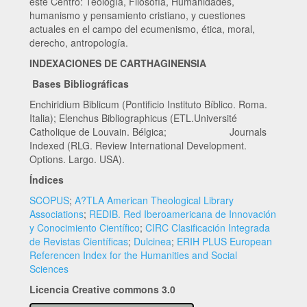
este Centro: Teología, Filosofía, Humanidades,
humanismo y pensamiento cristiano, y cuestiones
actuales en el campo del ecumenismo, ética, moral,
derecho, antropología.
INDEXACIONES DE CARTHAGINENSIA
Bases Bibliográficas
Enchiridium Biblicum (Pontificio Instituto Bíblico. Roma.
Italia); Elenchus Bibliographicus (ETL.Université
Catholique de Louvain. Bélgica; Journals
Indexed (RLG. Review International Development.
Options. Largo. USA).
Índices
SCOPUS
;
A?TLA American Theological Library
Associations
;
REDIB. Red Iberoamericana de Innovación
y Conocimiento Científico
;
CIRC Clasificación Integrada
de Revistas Científicas
;
Dulcinea
;
ERIH PLUS European
Referencen Index for the Humanities and Social
Sciences
Licencia Creative commons 3.0