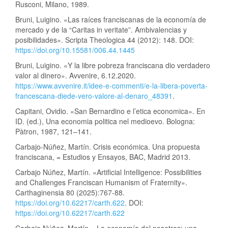
Rusconi, Milano, 1989.
Bruni, Luigino. «Las raíces franciscanas de la economía de
mercado y de la “Caritas in veritate”. Ambivalencias y
posibilidades». Scripta Theologica 44 (2012): 148. DOI:
https://doi.org/10.15581/006.44.1445
Bruni, Luigino. «Y la libre pobreza franciscana dio verdadero
valor al dinero». Avvenire, 6.12.2020.
https://www.avvenire.it/idee-e-commenti/e-la-libera-poverta-
francescana-diede-vero-valore-al-denaro_48391
.
Capitani, Ovidio. «San Bernardino e l’etica economica». En
ID. (ed.), Una economia politica nel medioevo. Bologna:
Pàtron, 1987, 121–141.
Carbajo-Núñez, Martín. Crisis económica. Una propuesta
franciscana, = Estudios y Ensayos, BAC, Madrid 2013.
Carbajo Núñez, Martín. «Artificial Intelligence: Possibilities
and Challenges Franciscan Humanism of Fraternity».
Carthaginensia 80 (2025):767-88.
https://doi.org/10.62217/carth.622
. DOI:
https://doi.org/10.62217/carth.622