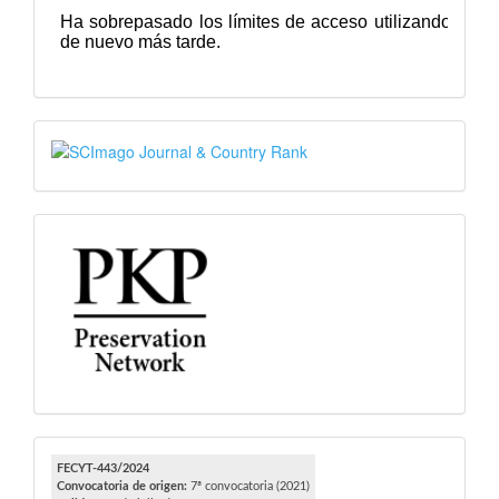
SJR
PKP
FECYT