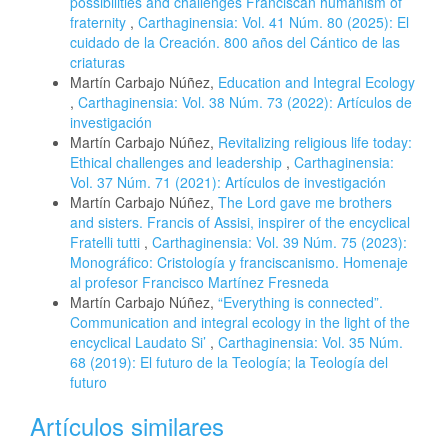
possibilities and challenges Franciscan humanism of
fraternity
,
Carthaginensia: Vol. 41 Núm. 80 (2025): El
cuidado de la Creación. 800 años del Cántico de las
criaturas
Martín Carbajo Núñez,
Education and Integral Ecology
,
Carthaginensia: Vol. 38 Núm. 73 (2022): Artículos de
investigación
Martín Carbajo Núñez,
Revitalizing religious life today:
Ethical challenges and leadership
,
Carthaginensia:
Vol. 37 Núm. 71 (2021): Artículos de investigación
Martín Carbajo Núñez,
The Lord gave me brothers
and sisters. Francis of Assisi, inspirer of the encyclical
Fratelli tutti
,
Carthaginensia: Vol. 39 Núm. 75 (2023):
Monográfico: Cristología y franciscanismo. Homenaje
al profesor Francisco Martínez Fresneda
Martín Carbajo Núñez,
“Everything is connected”.
Communication and integral ecology in the light of the
encyclical Laudato Si’
,
Carthaginensia: Vol. 35 Núm.
68 (2019): El futuro de la Teología; la Teología del
futuro
Artículos similares