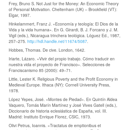
Frey, Bruno S. Not Just for the Money: An Economic Theory
of Personal Motivation. Cheltenham (UK) – Brookfield (VT):
Elgar, 1997.
Hinkelammert, Franz J. «Economía y teología: El Dios de la
Vida y la vida humana». En G. Girardi, B. J. Forcano y J. M.
Vigil (eds.), Nicaragua trinchera teológica. Lóguez Ed., 1987,
257–275.
http://hdl.handle.net/11674/5087
.
Hobbes, Thomas. De cive. London, 1642.
Iriarte, Lázaro. «Vivir del propio trabajo. Cómo traducir en
nuestra vida el proyecto de Francisco». Selecciones de
Franciscanismo 85 (2000): 49–71.
Little, Lester K. Religious Poverty and the Profit Economy in
Medieval Europe. Ithaca (NY): Cornell University Press,
1978.
López Yepes, José. «Montes de Piedad». En Quintín Aldea
Vaquero, Tomás Marín Martínez y José Vives Gatell (eds.),
Diccionario de historia eclesiástica de España, vol. III.
Madrid: Instituto Enrique Florez, CSIC, 1973.
Olivi Petrus, Ioannis. «Tractatus de emptionibus et