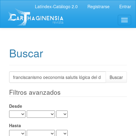
Navegación
Latíndex-Catálogo 2.0
Registrarse
Entrar
principal
Contenido
Toggl
principal
naviga
Barra
lateral
Buscar
Buscar
artículos
por
Filtros avanzados
Desde
Hasta