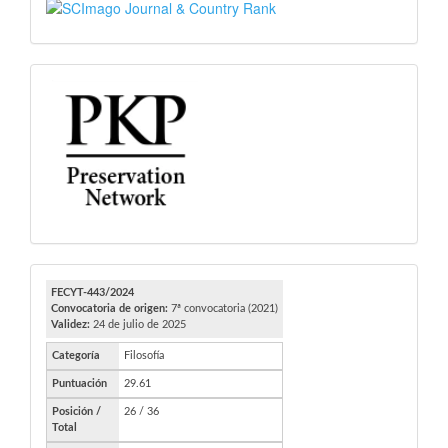
SJR
PKP
FECYT