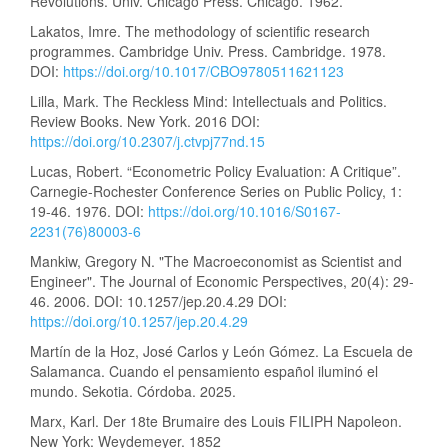
Revolutions. Univ. Chicago Press. Chicago. 1962.
Lakatos, Imre. The methodology of scientific research
programmes. Cambridge Univ. Press. Cambridge. 1978.
DOI:
https://doi.org/10.1017/CBO9780511621123
Lilla, Mark. The Reckless Mind: Intellectuals and Politics.
Review Books. New York. 2016 DOI:
https://doi.org/10.2307/j.ctvpj77nd.15
Lucas, Robert. “Econometric Policy Evaluation: A Critique”.
Carnegie-Rochester Conference Series on Public Policy, 1:
19-46. 1976. DOI:
https://doi.org/10.1016/S0167-
2231(76)80003-6
Mankiw, Gregory N. "The Macroeconomist as Scientist and
Engineer". The Journal of Economic Perspectives, 20(4): 29-
46. 2006. DOI: 10.1257/jep.20.4.29 DOI:
https://doi.org/10.1257/jep.20.4.29
Martín de la Hoz, José Carlos y León Gómez. La Escuela de
Salamanca. Cuando el pensamiento español iluminó el
mundo. Sekotia. Córdoba. 2025.
Marx, Karl. Der 18te Brumaire des Louis FILIPH Napoleon.
New York: Weydemeyer. 1852