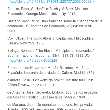
https://doi.org/10.1111/b.9780631225737.2003.00029.x
Boettke, Peter, S. Haeffele-Balch y V. Storr. Mainline
Economics. George Mason University. 2016.
Castaño, José. “Discusión francesa sobre la enseñanza de la
economía”. Cuadernos de Economía, 20(35): 287-296.
2001.
Cox, Oliver. The foundations of capitalism. Philosophical
Library. New York. 1959
Elzinga, Kenneth. "The Eleven Principles of Economics,"
Southern Economic Journal, 58(4): 861-79, 1992 DOI:
https://doi.org/10.2307/1060226
Fernández de Navarrete, Martín. Biblioteca Marítima
Española. Imprenta de la viuda de Calero. Madrid. 1851.
d’Abrera, Bella. “Get woke go broke”. Institute for Public
Affairs Review, 71, 20–31. 2019
de Arteche, José. Urdaneta, El dominador de los espacios
del Océano Pacífico. Espasa-Calpe. Madrid. 1943
de Mariana, Juan. De monetae mutatione. Ed. privada.
Toledo. 1605 (ed. revisada en 1609 para ser liberado).