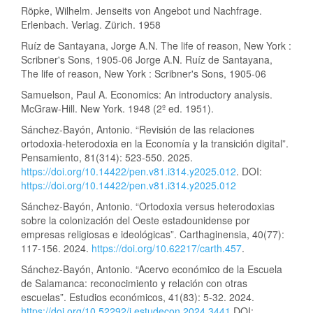
Röpke, Wilhelm. Jenseits von Angebot und Nachfrage.
Erlenbach. Verlag. Zürich. 1958
Ruíz de Santayana, Jorge A.N. The life of reason, New York :
Scribner's Sons, 1905-06 Jorge A.N. Ruíz de Santayana,
The life of reason, New York : Scribner's Sons, 1905-06
Samuelson, Paul A. Economics: An introductory analysis.
McGraw-Hill. New York. 1948 (2º ed. 1951).
Sánchez-Bayón, Antonio. “Revisión de las relaciones
ortodoxia-heterodoxia en la Economía y la transición digital”.
Pensamiento, 81(314): 523-550. 2025.
https://doi.org/10.14422/pen.v81.i314.y2025.012
. DOI:
https://doi.org/10.14422/pen.v81.i314.y2025.012
Sánchez-Bayón, Antonio. “Ortodoxia versus heterodoxias
sobre la colonización del Oeste estadounidense por
empresas religiosas e ideológicas”. Carthaginensia, 40(77):
117-156. 2024.
https://doi.org/10.62217/carth.457
.
Sánchez-Bayón, Antonio. “Acervo económico de la Escuela
de Salamanca: reconocimiento y relación con otras
escuelas”. Estudios económicos, 41(83): 5-32. 2024.
https://doi.org/10.52292/j.estudecon.2024.3441
DOI: