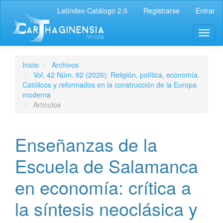
Latíndex-Catálogo 2.0
Registrarse
Entrar
Inicio
Archivos
Vol. 42 Núm. 82 (2026): Religión, política, economía.
Católicos y reformados en la construcción de la Europa
moderna
Artículos
Enseñanzas de la
Escuela de Salamanca
en economía: crítica a
la síntesis neoclásica y