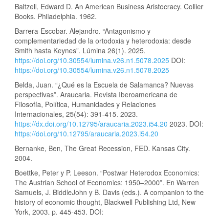
Baltzell, Edward D. An American Business Aristocracy. Collier
Books. Philadelphia. 1962.
Barrera-Escobar. Alejandro. “Antagonismo y
complementariedad de la ortodoxia y heterodoxia: desde
Smith hasta Keynes”. Lúmina 26(1). 2025.
https://doi.org/10.30554/lumina.v26.n1.5078.2025
DOI:
https://doi.org/10.30554/lumina.v26.n1.5078.2025
Belda, Juan. “¿Qué es la Escuela de Salamanca? Nuevas
perspectivas”. Araucaria. Revista Iberoamericana de
Filosofía, Política, Humanidades y Relaciones
Internacionales, 25(54): 391-415. 2023.
https://dx.doi.org/10.12795/araucaria.2023.i54.20
2023. DOI:
https://doi.org/10.12795/araucaria.2023.i54.20
Bernanke, Ben, The Great Recession, FED. Kansas City.
2004.
Boettke, Peter y P. Leeson. “Postwar Heterodox Economics:
The Austrian School of Economics: 1950–2000”. En Warren
Samuels, J. BiddleJohn y B. Davis (eds.). A companion to the
history of economic thought, Blackwell Publishing Ltd, New
York, 2003. p. 445-453. DOI: