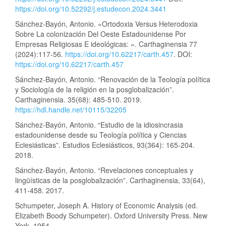
https://doi.org/10.52292/j.estudecon.2024.3441
Sánchez-Bayón, Antonio. «Ortodoxia Versus Heterodoxia
Sobre La colonización Del Oeste Estadounidense Por
Empresas Religiosas E ideológicas: ». Carthaginensia 77
(2024):117-56.
https://doi.org/10.62217/carth.457
. DOI:
https://doi.org/10.62217/carth.457
Sánchez-Bayón, Antonio. “Renovación de la Teología política
y Sociología de la religión en la posglobalización”.
Carthaginensia. 35(68): 485-510. 2019.
https://hdl.handle.net/10115/32205
Sánchez-Bayón, Antonio. “Estudio de la idiosincrasia
estadounidense desde su Teología política y Ciencias
Eclesiásticas”. Estudios Eclesiásticos, 93(364): 165-204.
2018.
Sánchez-Bayón, Antonio. “Revelaciones conceptuales y
lingüísticas de la posglobalización”. Carthaginensia, 33(64),
411-458. 2017.
Schumpeter, Joseph A. History of Economic Analysis (ed.
Elizabeth Boody Schumpeter). Oxford University Press. New
York. 1954.