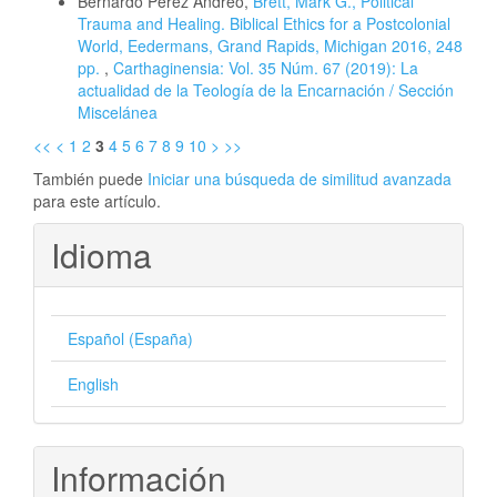
Bernardo Pérez Andreo,
Brett, Mark G., Political
Trauma and Healing. Biblical Ethics for a Postcolonial
World, Eedermans, Grand Rapids, Michigan 2016, 248
pp.
,
Carthaginensia: Vol. 35 Núm. 67 (2019): La
actualidad de la Teología de la Encarnación / Sección
Miscelánea
<<
<
1
2
3
4
5
6
7
8
9
10
>
>>
También puede
Iniciar una búsqueda de similitud avanzada
para este artículo.
Idioma
Español (España)
English
Información