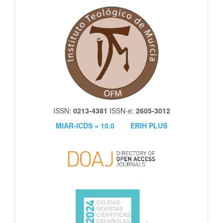
itm
ISSN:
0213-4381
ISSN-e:
2605-3012
MIAR-ICDS = 10.0
ERIH PLUS