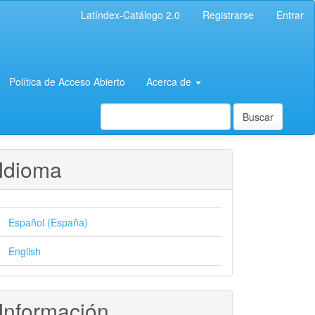
Latíndex-Catálogo 2.0
Registrarse
Entrar
Política de Acceso Abierto
Acerca de
Buscar
Idioma
Español (España)
English
Información