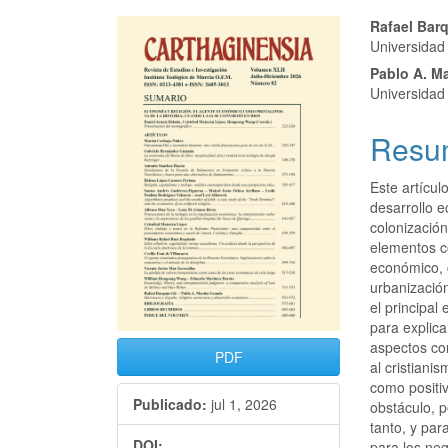
Rafael Barq
Universidad
Pablo A. M
Universidad
Resu
Este artícul
desarrollo 
colonizació
elementos c
económico, c
urbanización
el principal
para explica
aspectos co
PDF
al cristian
como positiv
Publicado:
jul 1, 2026
obstáculo, p
tanto, y pa
DOI:
para los neg