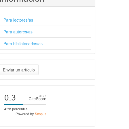
Para lectores/as
Para autores/as
Para bibliotecarios/as
nviar
Enviar un artículo
n
rtículo
Cite
score