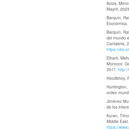
Aziza, Mimou
Mayrit, 2023
Barquín, Raf
Económica. 
Barquín, Ra
del mundo e
Cantabria, 
https://doi
Elharti, Meh
Morocco: Ge
2017.
http:
Hoodbhoy, Pe
Huntington, 
orden mundi
Jiménez Muño
de los inter
Kuran, Timu
Middle East.
https://www.j