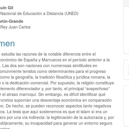
uín Gil
 Nacional de Educación a Distancia (UNED)
artín-Grande
 Rey Juan Carlos
men
o estudia las razones de la notable diferencia entre el
económico de España y Marruecos en el período anterior a la
E
n. Las dos son naciones con numerosas similitudes en
omúnmente tenidos como determinantes para el progreso
u
omo la geografía, la tradición filosófica y jurídica romana, la
a
 o la dedicación comercial. Por supuesto, la religión constituye
 elemento diferenciador y, por tanto, el principal “sospechoso”
r el atraso marroquí. Sin embargo, es difícil identificar qué
ncretos suponían una desventaja económica en comparación
ismo. De hecho, se pueden reconocer aspectos tanto negativos
os. La tesis que aquí sostenemos es que el islam sí era un
ero por una vía indirecta: la legitimación de la autocracia y, por
radójicamente, su incapacidad para generar un entorno seguro
ocios.