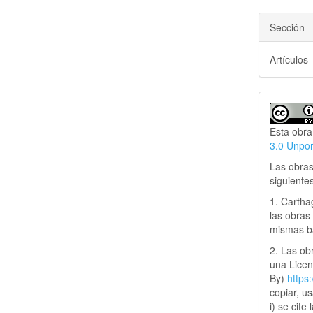
Sección
Artículos
Esta obra
3.0 Unpo
Las obras
siguiente
1. Cartha
las obras 
mismas ba
2. Las obr
una Lice
By)
https
copiar, u
i) se cite