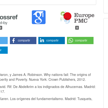
0
0
compartir
compartir
compartir
ir
aron, y James A. Robinson. Why nations fail: The origins of
perity and Poverty. Nueva York: Crown Publishers, 2012.
avid. Rif: De Abdelkrim a los indignados de Alhucemas. Madrid:
017.
Karen. Los orígenes del fundamentalismo. Madrid: Tusquets,