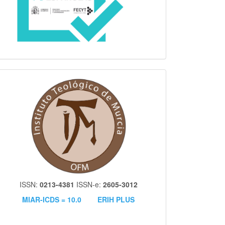
itm
ISSN:
0213-4381
ISSN-e:
2605-3012
MIAR-ICDS = 10.0
ERIH PLUS