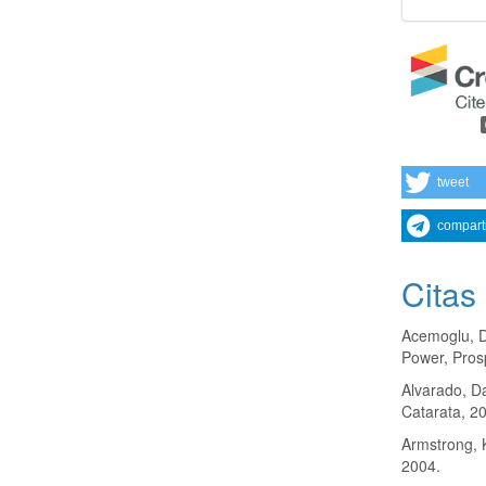
tweet
compart
Citas
Acemoglu, D
Power, Pros
Alvarado, D
Catarata, 2
Armstrong, 
2004.