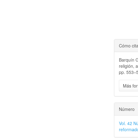
Cómo cit
Barquín G
religión,
pp. 553–5
Más for
Número
Vol. 42 N
reformado