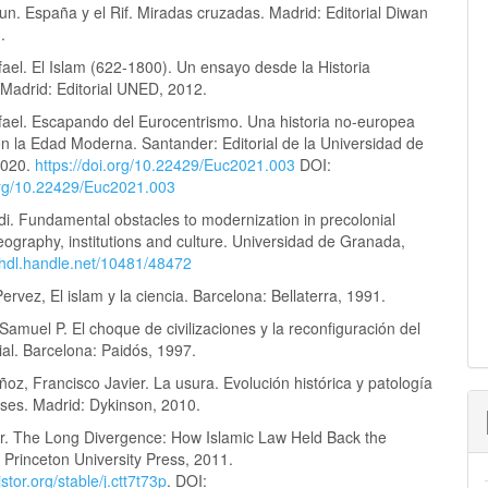
n. España y el Rif. Miradas cruzadas. Madrid: Editorial Diwan
.
ael. El Islam (622-1800). Un ensayo desde la Historia
Madrid: Editorial UNED, 2012.
fael. Escapando del Eurocentrismo. Una historia no-europea
n la Edad Moderna. Santander: Editorial de la Universidad de
2020.
https://doi.org/10.22429/Euc2021.003
DOI:
.org/10.22429/Euc2021.003
di. Fundamental obstacles to modernization in precolonial
ography, institutions and culture. Universidad de Granada,
//hdl.handle.net/10481/48472
rvez, El islam y la ciencia. Barcelona: Bellaterra, 1991.
Samuel P. El choque de civilizaciones y la reconfiguración del
al. Barcelona: Paidós, 1997.
z, Francisco Javier. La usura. Evolución histórica y patología
eses. Madrid: Dykinson, 2010.
r. The Long Divergence: How Islamic Law Held Back the
 Princeton University Press, 2011.
stor.org/stable/j.ctt7t73p
. DOI: