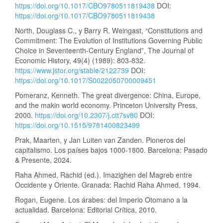
https://doi.org/10.1017/CBO9780511819438
DOI:
https://doi.org/10.1017/CBO9780511819438
North, Douglass C., y Barry R. Weingast, “Constitutions and
Commitment: The Evolution of Institutions Governing Public
Choice in Seventeenth-Century England”, The Journal of
Economic History, 49(4) (1989): 803-832.
https://www.jstor.org/stable/2122739
DOI:
https://doi.org/10.1017/S0022050700009451
Pomeranz, Kenneth. The great divergence: China, Europe,
and the makin world economy. Princeton University Press,
2000.
https://doi.org/10.2307/j.ctt7sv80
DOI:
https://doi.org/10.1515/9781400823499
Prak, Maarten, y Jan Luiten van Zanden. Pioneros del
capitalismo. Los países bajos 1000-1800. Barcelona: Pasado
& Presente, 2024.
Raha Ahmed, Rachid (ed.). Imazighen del Magreb entre
Occidente y Oriente. Granada: Rachid Raha Ahmed, 1994.
Rogan, Eugene. Los árabes: del Imperio Otomano a la
actualidad. Barcelona: Editorial Crítica, 2010.