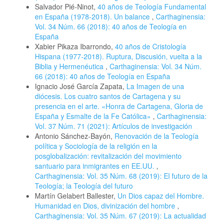
Salvador Pié-Ninot,
40 años de Teología Fundamental
en España (1978-2018). Un balance
,
Carthaginensia:
Vol. 34 Núm. 66 (2018): 40 años de Teología en
España
Xabier Pikaza Ibarrondo,
40 años de Cristología
Hispana (1977-2018). Ruptura, Discusión, vuelta a la
Biblia y Hermenéutica
,
Carthaginensia: Vol. 34 Núm.
66 (2018): 40 años de Teología en España
Ignacio José García Zapata,
La Imagen de una
diócesis. Los cuatro santos de Cartagena y su
presencia en el arte. «Honra de Cartagena, Gloria de
España y Esmalte de la Fe Católica»
,
Carthaginensia:
Vol. 37 Núm. 71 (2021): Artículos de investigación
Antonio Sánchez-Bayón,
Renovación de la Teología
política y Sociología de la religión en la
posglobalización: revitalización del movimiento
santuario para inmigrantes en EE.UU.
,
Carthaginensia: Vol. 35 Núm. 68 (2019): El futuro de la
Teología; la Teología del futuro
Martín Gelabert Ballester,
Un Dios capaz del Hombre.
Humanidad en Dios, divinización del hombre
,
Carthaginensia: Vol. 35 Núm. 67 (2019): La actualidad