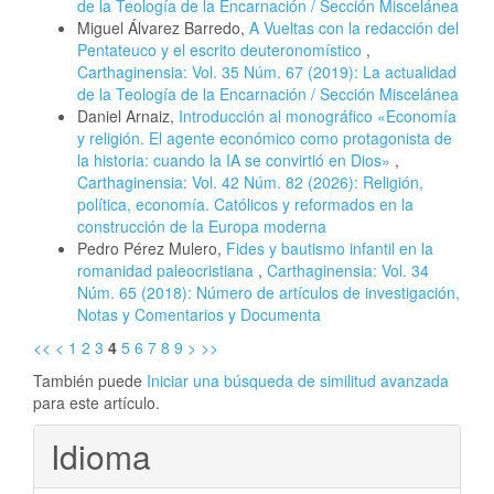
de la Teología de la Encarnación / Sección Miscelánea
Miguel Álvarez Barredo,
A Vueltas con la redacción del
Pentateuco y el escrito deuteronomístico
,
Carthaginensia: Vol. 35 Núm. 67 (2019): La actualidad
de la Teología de la Encarnación / Sección Miscelánea
Daniel Arnaiz,
Introducción al monográfico «Economía
y religión. El agente económico como protagonista de
la historia: cuando la IA se convirtió en Dios»
,
Carthaginensia: Vol. 42 Núm. 82 (2026): Religión,
política, economía. Católicos y reformados en la
construcción de la Europa moderna
Pedro Pérez Mulero,
Fides y bautismo infantil en la
romanidad paleocristiana
,
Carthaginensia: Vol. 34
Núm. 65 (2018): Número de artículos de investigación,
Notas y Comentarios y Documenta
<<
<
1
2
3
4
5
6
7
8
9
>
>>
También puede
Iniciar una búsqueda de similitud avanzada
para este artículo.
Idioma