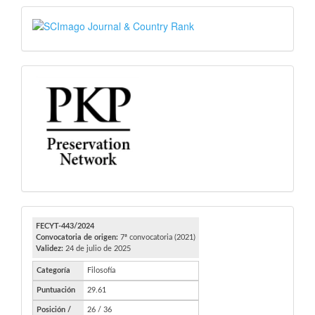
SJR
PKP
FECYT