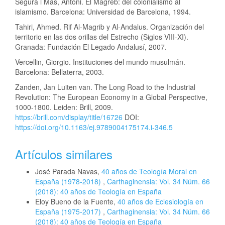
Segura i Mas, Antoni. El Magreb: del colonialismo al
islamismo. Barcelona: Universidad de Barcelona, 1994.
Tahiri, Ahmed. Rif Al-Magrib y Al-Andalus. Organización del
territorio en las dos orillas del Estrecho (Siglos VIII-XI).
Granada: Fundación El Legado Andalusí, 2007.
Vercellin, Giorgio. Instituciones del mundo musulmán.
Barcelona: Bellaterra, 2003.
Zanden, Jan Luiten van. The Long Road to the Industrial
Revolution: The European Economy in a Global Perspective,
1000-1800. Leiden: Brill, 2009.
https://brill.com/display/title/16726
DOI:
https://doi.org/10.1163/ej.9789004175174.i-346.5
Artículos similares
José Parada Navas,
40 años de Teología Moral en
España (1978-2018)
,
Carthaginensia: Vol. 34 Núm. 66
(2018): 40 años de Teología en España
Eloy Bueno de la Fuente,
40 años de Eclesiología en
España (1975-2017)
,
Carthaginensia: Vol. 34 Núm. 66
(2018): 40 años de Teología en España