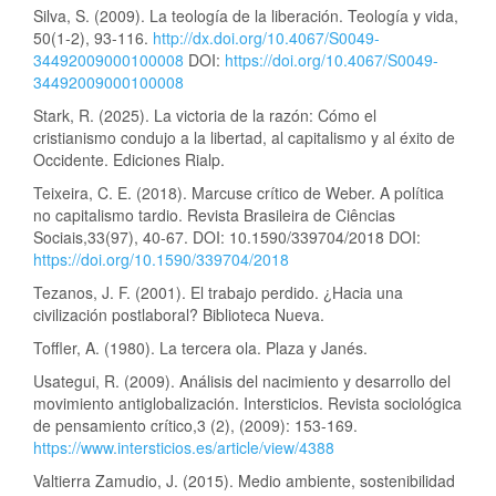
Silva, S. (2009). La teología de la liberación. Teología y vida,
50(1-2), 93-116.
http://dx.doi.org/10.4067/S0049-
34492009000100008
DOI:
https://doi.org/10.4067/S0049-
34492009000100008
Stark, R. (2025). La victoria de la razón: Cómo el
cristianismo condujo a la libertad, al capitalismo y al éxito de
Occidente. Ediciones Rialp.
Teixeira, C. E. (2018). Marcuse crítico de Weber. A política
no capitalismo tardio. Revista Brasileira de Ciências
Sociais,33(97), 40-67. DOI: 10.1590/339704/2018 DOI:
https://doi.org/10.1590/339704/2018
Tezanos, J. F. (2001). El trabajo perdido. ¿Hacia una
civilización postlaboral? Biblioteca Nueva.
Toffler, A. (1980). La tercera ola. Plaza y Janés.
Usategui, R. (2009). Análisis del nacimiento y desarrollo del
movimiento antiglobalización. Intersticios. Revista sociológica
de pensamiento crítico,3 (2), (2009): 153-169.
https://www.intersticios.es/article/view/4388
Valtierra Zamudio, J. (2015). Medio ambiente, sostenibilidad