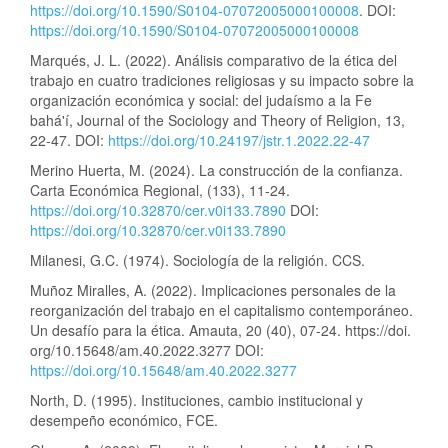
https://doi.org/10.1590/S0104-07072005000100008
. DOI:
https://doi.org/10.1590/S0104-07072005000100008
Marqués, J. L. (2022). Análisis comparativo de la ética del
trabajo en cuatro tradiciones religiosas y su impacto sobre la
organización económica y social: del judaísmo a la Fe
bahá'í, Journal of the Sociology and Theory of Religion, 13,
22-47. DOI:
https://doi.org/10.24197/jstr.1.2022.22-47
Merino Huerta, M. (2024). La construcción de la confianza.
Carta Económica Regional, (133), 11-24.
https://doi.org/10.32870/cer.v0i133.7890
DOI:
https://doi.org/10.32870/cer.v0i133.7890
Milanesi, G.C. (1974). Sociología de la religión. CCS.
Muñoz Miralles, A. (2022). Implicaciones personales de la
reorganización del trabajo en el capitalismo contemporáneo.
Un desafío para la ética. Amauta, 20 (40), 07-24. https://doi.
org/10.15648/am.40.2022.3277 DOI:
https://doi.org/10.15648/am.40.2022.3277
North, D. (1995). Instituciones, cambio institucional y
desempeño económico, FCE.