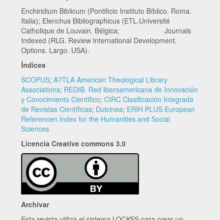
Enchiridium Biblicum (Pontificio Instituto Bíblico. Roma.
Italia); Elenchus Bibliographicus (ETL.Université
Catholique de Louvain. Bélgica; Journals
Indexed (RLG. Review International Development.
Options. Largo. USA).
Índices
SCOPUS
;
A?TLA American Theological Library
Associations
;
REDIB. Red Iberoamericana de Innovación
y Conocimiento Científico
;
CIRC Clasificación Integrada
de Revistas Científicas
;
Dulcinea
;
ERIH PLUS European
Referencen Index for the Humanities and Social
Sciences
Licencia Creative commons 3.0
Archivar
Esta revista utiliza el sistema LOCKSS para crear un