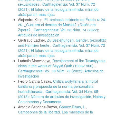
sexualidades
,
Carthaginensia: Vol. 37 Núm. 72
(2021): El futuro de la teología feminista: mirando
atrás para ir más lejos.
Alejandro Klein,
EL ominoso incidente de Éxodo 4: 24-
26. ¿Cuál era el destino de Moisés? ¿Quién era
Zipora?
,
Carthaginensia: Vol. 38 Núm. 74 (2022):
Artículos de investigación
Gertraud Ladner,
Zu Beziehungen, Gender, Sexualität
und Familien heute
,
Carthaginensia: Vol. 37 Núm. 72
(2021): El futuro de la teología feminista: mirando
atrás para ir más lejos.
Ludmila Maevskaya,
Development of Ibn Taymiyyah's
ideas in the works of Sayyid Qutb (1906-1966)
,
Carthaginensia: Vol. 38 Núm. 73 (2022): Artículos de
investigación
Pedro García Casas,
Crítica wojtyliana a la moral
kantiana y propuesta de la norma personalista
incondicionada
,
Carthaginensia: Vol. 34 Núm. 65
(2018): Número de artículos de investigación, Notas y
Comentarios y Documenta
Antonio Sánchez-Bayón,
Gómez Rivas, L.,
Campeones de la libertad. Los maestros de la