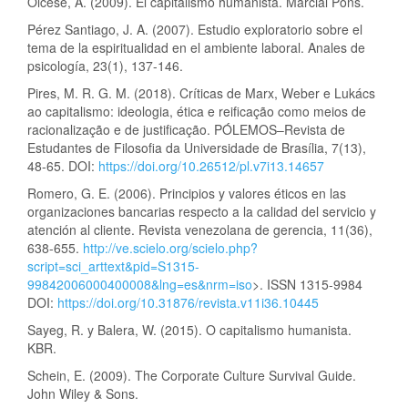
Olcese, A. (2009). El capitalismo humanista. Marcial Pons.
Pérez Santiago, J. A. (2007). Estudio exploratorio sobre el
tema de la espiritualidad en el ambiente laboral. Anales de
psicología, 23(1), 137-146.
Pires, M. R. G. M. (2018). Críticas de Marx, Weber e Lukács
ao capitalismo: ideologia, ética e reificação como meios de
racionalização e de justificação. PÓLEMOS–Revista de
Estudantes de Filosofia da Universidade de Brasília, 7(13),
48-65. DOI:
https://doi.org/10.26512/pl.v7i13.14657
Romero, G. E. (2006). Principios y valores éticos en las
organizaciones bancarias respecto a la calidad del servicio y
atención al cliente. Revista venezolana de gerencia, 11(36),
638-655.
http://ve.scielo.org/scielo.php?
script=sci_arttext&pid=S1315-
99842006000400008&lng=es&nrm=iso
>. ISSN 1315-9984
DOI:
https://doi.org/10.31876/revista.v11i36.10445
Sayeg, R. y Balera, W. (2015). O capitalismo humanista.
KBR.
Schein, E. (2009). The Corporate Culture Survival Guide.
John Wiley & Sons.