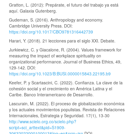
Gratton, L. (2012): Prepárate, el futuro del trabajo ya está
aquí. Galaxia Gutenberg.
Gudeman, S. (2016). Anthropology and economy.
Cambridge University Press. DOI:
https://doi.org/10.1017/CBO9781316442739
Harari, Y. (2018). 21 lecciones para el siglo XXI. Debate.
Jurkiewicz, C. y Giacalone, R. (2004). Values framework for
measuring the impact of workplace spirituality on
organizational performance. Journal of Business Ethics, 49,
129-142. DOI:
https://doi.org/10.1023/B:BUSI.0000015843.22195.b9
Keefer, P. y Scartascini, C. (2022). Confianza. La clave de la
cohesión social y el crecimiento en América Latina y el
Caribe. Banco Interamericano de Desarrollo.
Lascurain, M. (2022). El proceso de globalización económica
y los actuales movimientos populistas. Revista de Relaciones
Internacionales, Estrategia y Seguridad. 17(1), 13-30
http://www.scielo.org.co/scielo.php?
script=sci_arttext&pid=S1909-
30632022000100013&lng=en&nrm=iso
DOI: