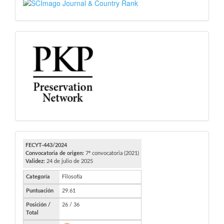
SJR
PKP
FECYT