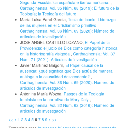
Segunda Escolástica española e iberoamericana.
,
Carthaginensia: Vol. 35 Núm. 68 (2019): El futuro de la
Teología; la Teología del futuro
María Luisa Paret García,
Tecla de Iconio. Liderazgo
de las mujeres en el Cristianismo primitivo
,
Carthaginensia: Vol. 36 Núm. 69 (2020): Número de
artículos de investigación
JOSE ANGEL CASTILLO LOZANO,
El Papel de la
Providencia: el juicio de Dios como categoría histórica
en la historiografía visigoda
,
Carthaginensia: Vol. 37
Núm. 71 (2021): Artículos de investigación
Javier Martínez Baigorri,
El Papel causal de la
ausencia: ¿qué significa que Dios actúa de manera
análoga a la causalidad descendente?
,
Carthaginensia: Vol. 36 Núm. 69 (2020): Número de
artículos de investigación
Antonina María Wozna,
Rasgos de la Teología
feminista en la narrativa de Mary Daly
,
Carthaginensia: Vol. 32 Núm. 62 (2016): Número de
artículos de investigación
<<
<
1
2
3
4
5
6
7
8
9
>
>>