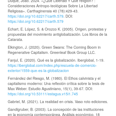
Duque, João. 2024. «¿Qué Libertad Y Qué religión? :
Consideraciones Antropo-teológicas Sobre La Libertad
Religiosa». Carthaginensia 40 (78):429-43.
https://doi.org/10.62217/carth.579
. DOI:
https://doi.org/10.62217/carth.579
Echart, E. López, S. & Orozco K. (2005). Origen, protestas y
propuestas del movimiento antiglobalización. Los libros de la
Catarata.
Elkington, J. (2020). Green Swans: The Coming Boom in
Regenerative Capitalism. Greenleaf Book Group LLC.
Fanjul, E. (2020). Qué es la globalización. Iberglobal, 1-19.
https://iberglobal.com/index.php/escuela-de-comercio-
exterior/1559-que-es-la-globalizacion
Fernández del Riesgo, M. (1980). El Ethos calvinista y el
capitalismo moderno: Una reflexión crítica sobre la tesis de
Max Weber. Estudio Agustiniano, 15(1), 39-67. DOI:
https://doi.org/10.53111/estagus.v15i1.745
Gabriel, M. (2021). La realidad en crisis. Vaso roto ediciones.
Gandlgruber, B. (2003). La concepción de las instituciones
en la economía contemporánea. Análisis económico, 18