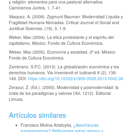
y religión: elementos para una pastoral alternativa.
Caminemos Juntos, 1, 7-41.
Vásquez, A. (2008). Zygmunt Bauman: Modernidad Líquida y
Fragilidad Humana Nómadas. Critical Journal of Social and
Juridical Sciences, (19), 3, 1-9.
Weber, Max (2004). La ética protestante y el espíritu del
capitalismo. México: Fondo de Cultura Económica.
Weber, Max (2005). Economía y sociedad. 2ª ed. México:
Fondo de Cultura Económica.
Zambrano, S.P.C. (2013). La globalización económica y los
derechos humanos. Via Inveniendi et Iudicandi 8 (2), 138-
149. DOI:
https://doi.org/10.15332/s1909-0528.2013.0002.06
Zeraoui, Z. (Ed.). (2000). Modernidad y posmodernidad: la
crisis de los paradigmas y valores (Vol. 1212). Editorial
Limusa.
Artículos similares
Francisco Molina Artaloytia,
¿Asechanzas
transgenéricas? Reflexiones sobre género y