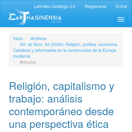
Latíndex-Catálogo 2.0
Registrarse
Entrar
Inicio
Archivos
Vol. 42 Núm. 82 (2026): Religión, política, economía.
Católicos y reformados en la construcción de la Europa
moderna
Artículos
Religión, capitalismo y
trabajo: análisis
contemporáneo desde
una perspectiva ética