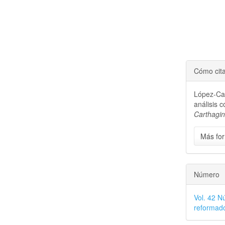
Cómo cit
López-Cas
análisis 
Carthagi
Más for
Número
Vol. 42 N
reformado