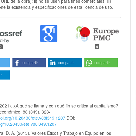
y URL de la obra); ii) no se usen para fines comerciales; iii)
ne la existencia y especificaciones de esta licencia de uso.
0
0
compartir
compartir
compartir
ir
 (2021). ¿A qué se llama y con qué fin se critica al capitalismo?
 económico, 88 (349), 323-
/doi.org/10.20430/ete.v88i349.1207
DOI:
org/10.20430/ete.v88i349.1207
ra, D. A. (2015). Valores Éticos y Trabajo en Equipo en los