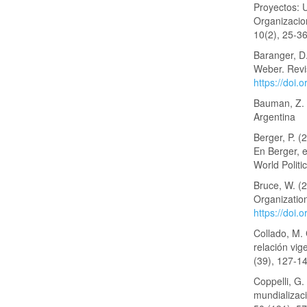
Proyectos: 
Organizacio
10(2), 25-36
Baranger, D.
Weber. Revi
https://doi
Bauman, Z. 
Argentina
Berger, P. (
En Berger, e
World Polit
Bruce, W. (20
Organizatio
https://doi
Collado, M. 
relación vi
(39), 127-1
Coppelli, G.
mundializaci