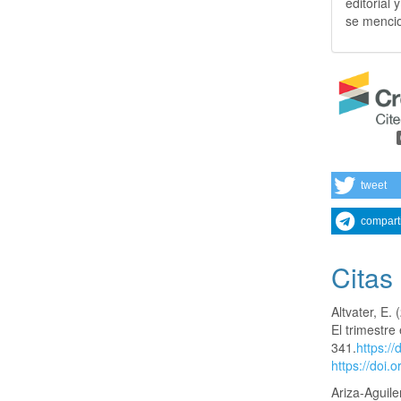
editorial 
se mencio
tweet
compart
Citas
Altvater, E.
El trimestre
341.
https:/
https://doi.
Ariza-Aguile