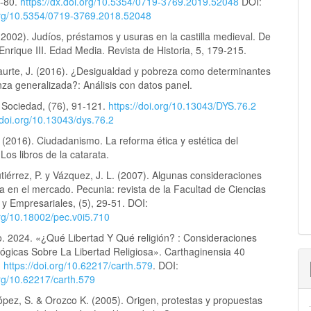
7-80.
https://dx.doi.org/10.5354/0719-3769.2019.52048
DOI:
.org/10.5354/0719-3769.2018.52048
2002). Judíos, préstamos y usuras en la castilla medieval. De
Enrique III. Edad Media. Revista de Historia, 5, 179-215.
aurte, J. (2016). ¿Desigualdad y pobreza como determinantes
nza generalizada?: Análisis con datos panel.
y Sociedad, (76), 91-121.
https://doi.org/10.13043/DYS.76.2
/doi.org/10.13043/dys.76.2
 (2016). Ciudadanismo. La reforma ética y estética del
 Los libros de la catarata.
tiérrez, P. y Vázquez, J. L. (2007). Algunas consideraciones
ca en el mercado. Pecunia: revista de la Facultad de Ciencias
y Empresariales, (5), 29-51. DOI:
org/10.18002/pec.v0i5.710
. 2024. «¿Qué Libertad Y Qué religión? : Consideraciones
lógicas Sobre La Libertad Religiosa». Carthaginensia 40
.
https://doi.org/10.62217/carth.579
. DOI:
org/10.62217/carth.579
ópez, S. & Orozco K. (2005). Origen, protestas y propuestas