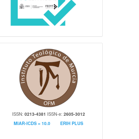
itm
ISSN:
0213-4381
ISSN-e:
2605-3012
MIAR-ICDS = 10.0
ERIH PLUS