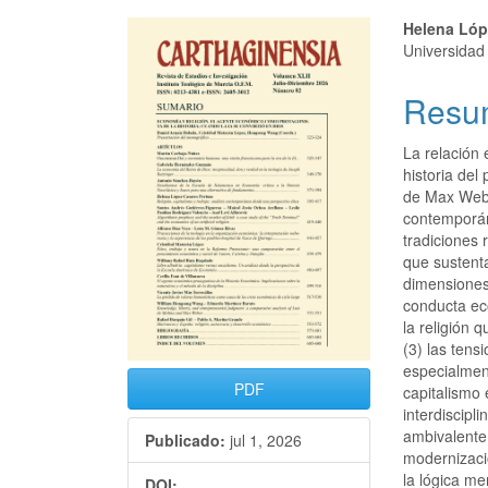
Helena Lóp
Universidad
Resu
La relación 
historia del
de Max Webe
contemporán
tradiciones 
que sustenta
dimensiones 
conducta eco
la religión 
(3) las tens
especialme
PDF
capitalismo 
interdiscipl
ambivalente
Publicado:
jul 1, 2026
modernizaci
la lógica mer
DOI: