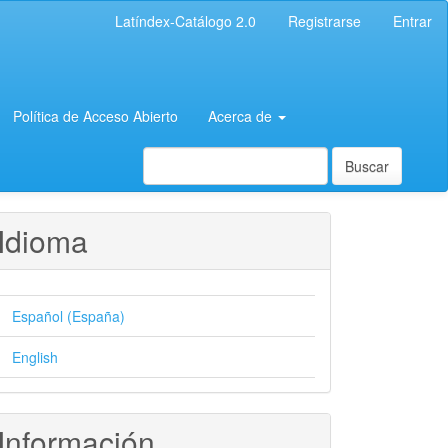
Latíndex-Catálogo 2.0
Registrarse
Entrar
Política de Acceso Abierto
Acerca de
Buscar
Idioma
Español (España)
English
Información