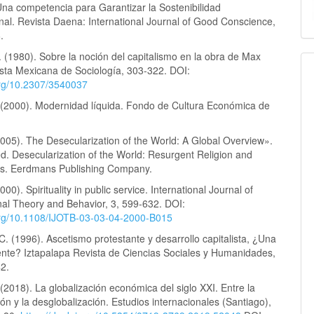
Una competencia para Garantizar la Sostenibilidad
nal. Revista Daena: International Journal of Good Conscience,
.
 (1980). Sobre la noción del capitalismo en la obra de Max
sta Mexicana de Sociología, 303-322. DOI:
.org/10.2307/3540037
(2000). Modernidad líquida. Fondo de Cultura Económica de
2005). The Desecularization of the World: A Global Overview».
d. Desecularization of the World: Resurgent Religion and
ics. Eerdmans Publishing Company.
00). Spirituality in public service. International Journal of
nal Theory and Behavior, 3, 599-632. DOI:
.org/10.1108/IJOTB-03-03-04-2000-B015
C. (1996). Ascetismo protestante y desarrollo capitalista, ¿Una
gente? Iztapalapa Revista de Ciencias Sociales y Humanidades,
42.
 (2018). La globalización económica del siglo XXI. Entre la
ón y la desglobalización. Estudios internacionales (Santiago),