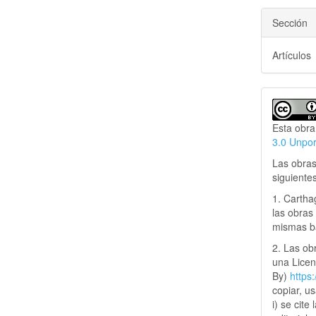
Sección
Artículos
Esta obra
3.0 Unpo
Las obras
siguiente
1. Cartha
las obras 
mismas ba
2. Las obr
una Lice
By)
https
copiar, u
i) se cite