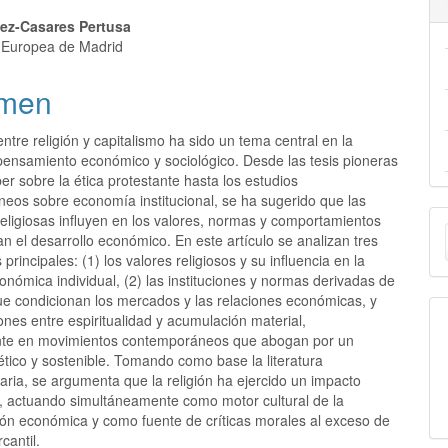
ez-Casares Pertusa
 Europea de Madrid
men
entre religión y capitalismo ha sido un tema central en la
 pensamiento económico y sociológico. Desde las tesis pioneras
r sobre la ética protestante hasta los estudios
eos sobre economía institucional, se ha sugerido que las
E
religiosas influyen en los valores, normas y comportamientos
n el desarrollo económico. En este artículo se analizan tres
u
principales: (1) los valores religiosos y su influencia en la
nómica individual, (2) las instituciones y normas derivadas de
a
que condicionan los mercados y las relaciones económicas, y
iones entre espiritualidad y acumulación material,
nte en movimientos contemporáneos que abogan por un
ético y sostenible. Tomando como base la literatura
inaria, se argumenta que la religión ha ejercido un impacto
, actuando simultáneamente como motor cultural de la
ón económica y como fuente de críticas morales al exceso de
cantil.