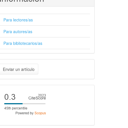
Para lectores/as
Para autores/as
Para bibliotecarios/as
nviar
Enviar un artículo
n
rtículo
Cite
score