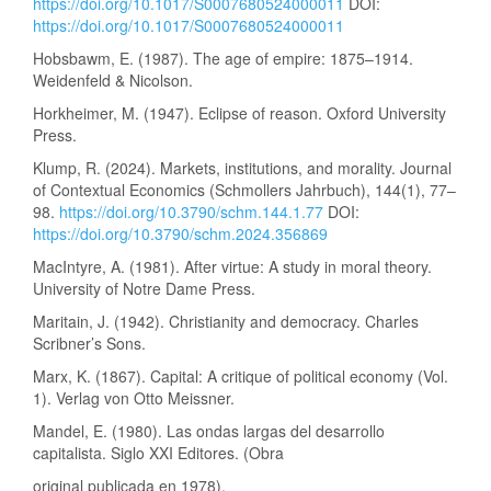
https://doi.org/10.1017/S0007680524000011
DOI:
https://doi.org/10.1017/S0007680524000011
Hobsbawm, E. (1987). The age of empire: 1875–1914.
Weidenfeld & Nicolson.
Horkheimer, M. (1947). Eclipse of reason. Oxford University
Press.
Klump, R. (2024). Markets, institutions, and morality. Journal
of Contextual Economics (Schmollers Jahrbuch), 144(1), 77–
98.
https://doi.org/10.3790/schm.144.1.77
DOI:
https://doi.org/10.3790/schm.2024.356869
MacIntyre, A. (1981). After virtue: A study in moral theory.
University of Notre Dame Press.
Maritain, J. (1942). Christianity and democracy. Charles
Scribner’s Sons.
Marx, K. (1867). Capital: A critique of political economy (Vol.
1). Verlag von Otto Meissner.
Mandel, E. (1980). Las ondas largas del desarrollo
capitalista. Siglo XXI Editores. (Obra
original publicada en 1978).