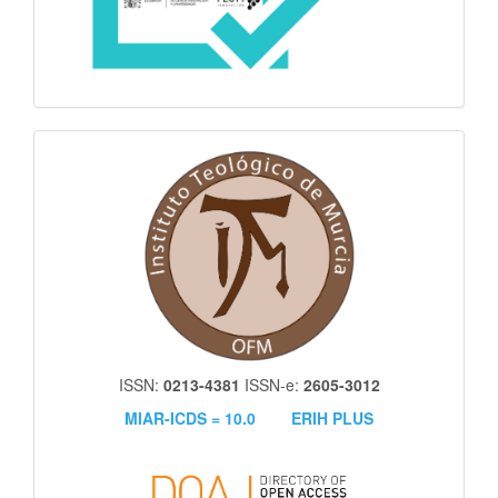
itm
ISSN:
0213-4381
ISSN-e:
2605-3012
MIAR-ICDS = 10.0
ERIH PLUS