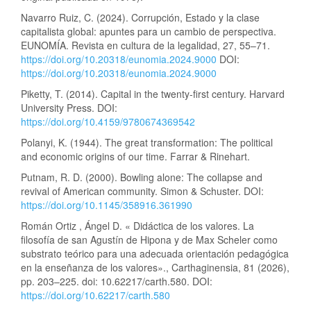
Navarro Ruiz, C. (2024). Corrupción, Estado y la clase
capitalista global: apuntes para un cambio de perspectiva.
EUNOMÍA. Revista en cultura de la legalidad, 27, 55–71.
https://doi.org/10.20318/eunomia.2024.9000
DOI:
https://doi.org/10.20318/eunomia.2024.9000
Piketty, T. (2014). Capital in the twenty-first century. Harvard
University Press. DOI:
https://doi.org/10.4159/9780674369542
Polanyi, K. (1944). The great transformation: The political
and economic origins of our time. Farrar & Rinehart.
Putnam, R. D. (2000). Bowling alone: The collapse and
revival of American community. Simon & Schuster. DOI:
https://doi.org/10.1145/358916.361990
Román Ortiz , Ángel D. « Didáctica de los valores. La
filosofía de san Agustín de Hipona y de Max Scheler como
substrato teórico para una adecuada orientación pedagógica
en la enseñanza de los valores»., Carthaginensia, 81 (2026),
pp. 203–225. doi: 10.62217/carth.580. DOI:
https://doi.org/10.62217/carth.580