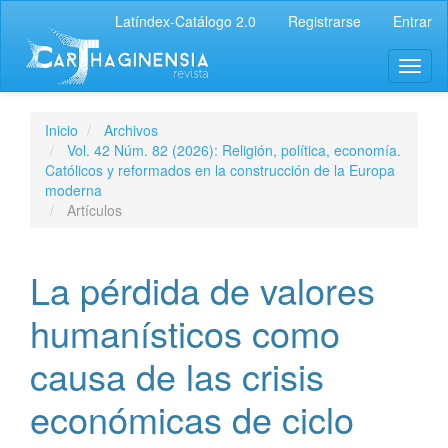
Latíndex-Catálogo 2.0
Registrarse
Entrar
Inicio
Archivos
Vol. 42 Núm. 82 (2026): Religión, política, economía.
Católicos y reformados en la construcción de la Europa
moderna
Artículos
La pérdida de valores
humanísticos como
causa de las crisis
económicas de ciclo