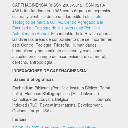
CARTHAGINENSIA (eISSN 2605-3012 ISSN 0213-
4381) fue fundada en 1985 como órgano de expresión
cultural y científica de su entidad editoria:
Instituto
Teológico de Murcia O.F.M., Centro Agregado a la
Facultad de Teología de la Universidad Pontificia
Antonianum (Roma)
. El contenido de la Revista abarca
las diversas areas de conocimiento que se imparten en
este Centro: Teología, Filosofía, Humanidades,
humanismo y pensamiento cristiano, y cuestiones
actuales en el campo del ecumenismo, ética, moral,
derecho, antropología.
INDEXACIONES DE CARTHAGINENSIA
Bases Bibliográficas
Enchiridium Biblicum (Pontificio Instituto Bíblico. Roma.
Italia); Elenchus Bibliographicus (ETL.Université
Catholique de Louvain. Bélgica; Journals
Indexed (RLG. Review International Development.
Options. Largo. USA).
Índices
SCOPUS
;
A?TLA American Theological Library