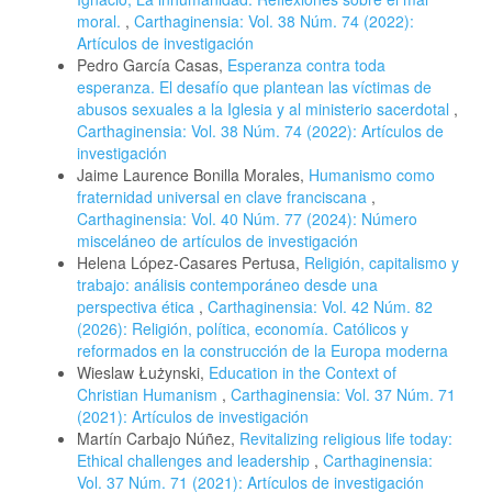
moral.
,
Carthaginensia: Vol. 38 Núm. 74 (2022):
Artículos de investigación
Pedro García Casas,
Esperanza contra toda
esperanza. El desafío que plantean las víctimas de
abusos sexuales a la Iglesia y al ministerio sacerdotal
,
Carthaginensia: Vol. 38 Núm. 74 (2022): Artículos de
investigación
Jaime Laurence Bonilla Morales,
Humanismo como
fraternidad universal en clave franciscana
,
Carthaginensia: Vol. 40 Núm. 77 (2024): Número
misceláneo de artículos de investigación
Helena López-Casares Pertusa,
Religión, capitalismo y
trabajo: análisis contemporáneo desde una
perspectiva ética
,
Carthaginensia: Vol. 42 Núm. 82
(2026): Religión, política, economía. Católicos y
reformados en la construcción de la Europa moderna
Wieslaw Łużynski,
Education in the Context of
Christian Humanism
,
Carthaginensia: Vol. 37 Núm. 71
(2021): Artículos de investigación
Martín Carbajo Núñez,
Revitalizing religious life today:
Ethical challenges and leadership
,
Carthaginensia:
Vol. 37 Núm. 71 (2021): Artículos de investigación