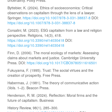
uncertainty. Polity Press.
Byttebier, K. (2024). Ethics of socioeconomics: Critical
observations on capitalism through the lens of a lawyer.
Springer.
https://doi.org/10.1007/978-3-031-38837-8
DOI:
https://doi.org/10.1007/978-3-031-38837-8
Corsalini, M. (2023). ESG capitalism from a law and religion
perspective. Religions, 14(3), 418.
https://doi.org/10.3390/rel14030418
DOI:
https://doi.org/10.3390/rel14030418
Finn, D. (2006). The moral ecology of markets: Assessing
claims about markets and justice. Cambridge University
Press. DOI:
https://doi.org/10.1017/CBO9780511616501
Fukuyama, F. (1995). Trust: The social virtues and the
creation of prosperity. Free Press.
Habermas, J. (1981). The theory of communicative action
(Vols. 1–2). Beacon Press.
Henderson, R. M. (2024). Reflection: Moral firms and the
future of capitalism. Business
History Review, 98(1), 285–300.