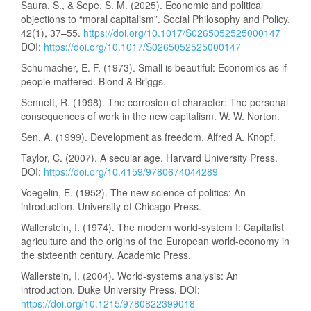
Saura, S., & Sepe, S. M. (2025). Economic and political
objections to “moral capitalism”. Social Philosophy and Policy,
42(1), 37–55.
https://doi.org/10.1017/S0265052525000147
DOI:
https://doi.org/10.1017/S0265052525000147
Schumacher, E. F. (1973). Small is beautiful: Economics as if
people mattered. Blond & Briggs.
Sennett, R. (1998). The corrosion of character: The personal
consequences of work in the new capitalism. W. W. Norton.
Sen, A. (1999). Development as freedom. Alfred A. Knopf.
Taylor, C. (2007). A secular age. Harvard University Press.
DOI:
https://doi.org/10.4159/9780674044289
Voegelin, E. (1952). The new science of politics: An
introduction. University of Chicago Press.
Wallerstein, I. (1974). The modern world-system I: Capitalist
agriculture and the origins of the European world-economy in
the sixteenth century. Academic Press.
Wallerstein, I. (2004). World-systems analysis: An
introduction. Duke University Press. DOI:
https://doi.org/10.1215/9780822399018