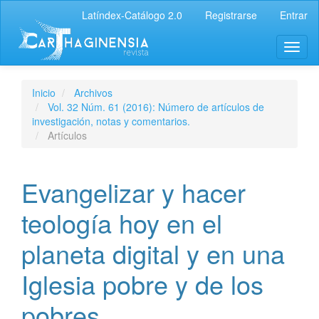
Latíndex-Catálogo 2.0
Registrarse
Entrar
Inicio
Archivos
Vol. 32 Núm. 61 (2016): Número de artículos de
investigación, notas y comentarios.
Artículos
Evangelizar y hacer
teología hoy en el
planeta digital y en una
Iglesia pobre y de los
pobres