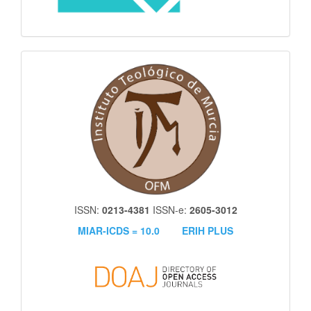
itm
ISSN:
0213-4381
ISSN-e:
2605-3012
MIAR-ICDS = 10.0
ERIH PLUS