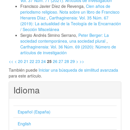
Vol. 37 Núm. 71 (2021): Artículos de investigación
Francisco Javier Díez de Revenga,
Cien años de
periodismo religioso. Nota sobre un libro de Francisco
Henares Díaz
,
Carthaginensia: Vol. 35 Núm. 67
(2019): La actualidad de la Teología de la Encarnación
/ Sección Miscelánea
Sergio Andrés Simino Serrano,
Peter Berger: La
sociedad contemporánea, una sociedad plural
,
Carthaginensia: Vol. 36 Núm. 69 (2020): Número de
artículos de investigación
<<
<
20
21
22
23
24
25
26
27
28
29
>
>>
También puede
Iniciar una búsqueda de similitud avanzada
para este artículo.
Idioma
Español (España)
English