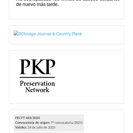
SJR
PKP
FECYT