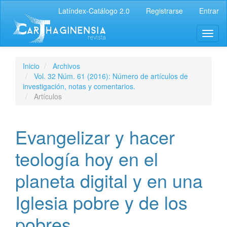
Latíndex-Catálogo 2.0
Registrarse
Entrar
Inicio
Archivos
Vol. 32 Núm. 61 (2016): Número de artículos de
investigación, notas y comentarios.
Artículos
Evangelizar y hacer
teología hoy en el
planeta digital y en una
Iglesia pobre y de los
pobres