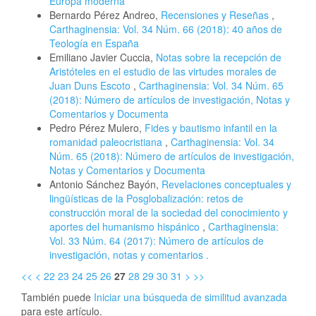
Europa moderna
Bernardo Pérez Andreo,
Recensiones y Reseñas
,
Carthaginensia: Vol. 34 Núm. 66 (2018): 40 años de
Teología en España
Emiliano Javier Cuccia,
Notas sobre la recepción de
Aristóteles en el estudio de las virtudes morales de
Juan Duns Escoto
,
Carthaginensia: Vol. 34 Núm. 65
(2018): Número de artículos de investigación, Notas y
Comentarios y Documenta
Pedro Pérez Mulero,
Fides y bautismo infantil en la
romanidad paleocristiana
,
Carthaginensia: Vol. 34
Núm. 65 (2018): Número de artículos de investigación,
Notas y Comentarios y Documenta
Antonio Sánchez Bayón,
Revelaciones conceptuales y
lingüísticas de la Posglobalización: retos de
construcción moral de la sociedad del conocimiento y
aportes del humanismo hispánico
,
Carthaginensia:
Vol. 33 Núm. 64 (2017): Número de artículos de
investigación, notas y comentarios .
<<
<
22
23
24
25
26
27
28
29
30
31
>
>>
También puede
Iniciar una búsqueda de similitud avanzada
para este artículo.