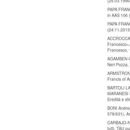
(25.03.1996
PAPA FRANCE
in AAS 106 
PAPA FRANC
(24.11.2013
ACCROCCA F.
Francesco»,
Francesco, 
AGAMBEN Gio
Neri Pozza,
ARMSTRONG 
Francis of A
BARTOLI LAN
MARANESI Pi
Eredità e s
BONI Andrea,
578/631), 
CARBAJO-NÚÑ
tutti, TAU p