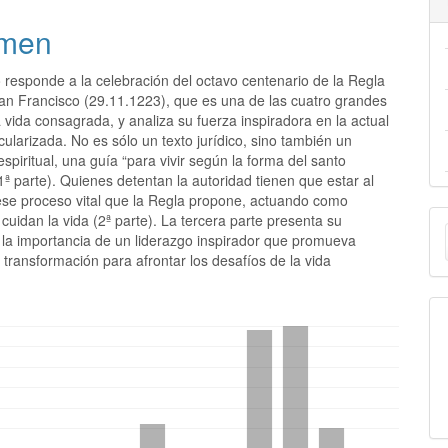
men
o responde a la celebración del octavo centenario de la Regla
an Francisco (29.11.1223), que es una de las cuatro grandes
 vida consagrada, y analiza su fuerza inspiradora en la actual
ularizada. No es sólo un texto jurídico, sino también un
piritual, una guía “para vivir según la forma del santo
1ª parte). Quienes detentan la autoridad tienen que estar al
 ese proceso vital que la Regla propone, actuando como
E
uidan la vida (2ª parte). La tercera parte presenta su
y la importancia de un liderazgo inspirador que promueva
u
transformación para afrontar los desafíos de la vida
.
a