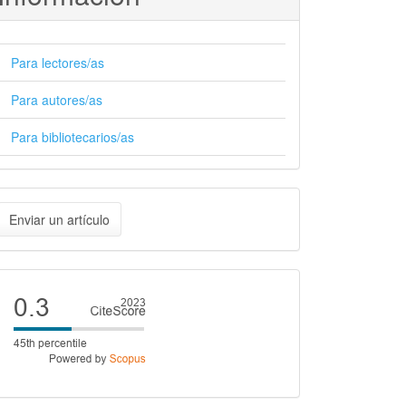
Para lectores/as
Para autores/as
Para bibliotecarios/as
nviar
Enviar un artículo
n
rtículo
Cite
score