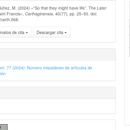
úñez, M. (2024) «“So that they might have life”. The Later
aint Francis»,
Carthaginensia
, 40(77), pp. 25–50. doi:
carth.568.
matos de cita
Descargar cita
úm. 77 (2024): Número misceláneo de artículos de
ción