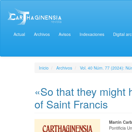
Actual
Archivos
Avisos
Indexaciones
Digital ar
Inicio
Archivos
Vol. 40 Núm. 77 (2024): Nú
«So that they might 
of Saint Francis
Martín Car
Pontificia 