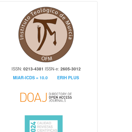
itm
ISSN:
0213-4381
ISSN-e:
2605-3012
MIAR-ICDS = 10.0
ERIH PLUS