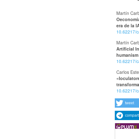
Martín Car
Oeconomia
era de la I
10.62217/c
Martín Car
Artificial
humanism o
10.62217/c
Carlos Este
«Ioculator
transforma
10.62217/c
tweet
compart