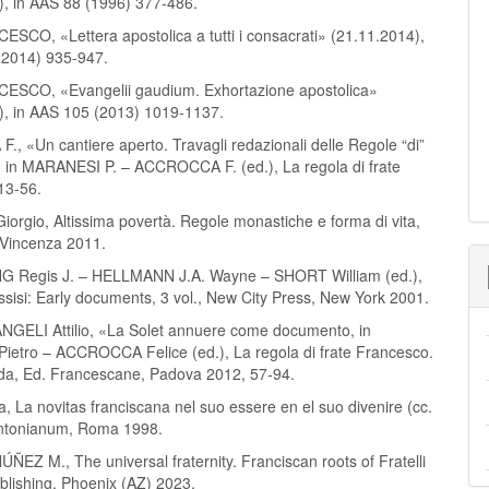
), in AAS 88 (1996) 377-486.
SCO, «Lettera apostolica a tutti i consacrati» (21.11.2014),
(2014) 935-947.
ESCO, «Evangelii gaudium. Exhortazione apostolica»
), in AAS 105 (2013) 1019-1137.
, «Un cantiere aperto. Travagli redazionali delle Regole “di”
 in MARANESI P. – ACCROCCA F. (ed.), La regola di frate
13-56.
rgio, Altissima povertà. Regole monastiche e forma di vita,
 Vincenza 2011.
Regis J. – HELLMANN J.A. Wayne – SHORT William (ed.),
ssisi: Early documents, 3 vol., New City Press, New York 2001.
GELI Attilio, «La Solet annuere come documento, in
etro – ACCROCCA Felice (ed.), La regola di frate Francesco.
fida, Ed. Francescane, Padova 2012, 57-94.
 La novitas franciscana nel suo essere en el suo divenire (cc.
Antonianum, Roma 1998.
EZ M., The universal fraternity. Franciscan roots of Fratelli
ublishing, Phoenix (AZ) 2023.