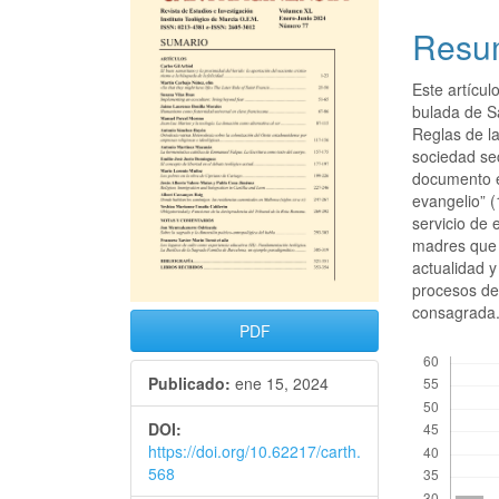
Resu
Este artícul
bulada de S
Reglas de la
sociedad sec
documento es
evangelio” (
servicio de
madres que c
actualidad 
procesos de 
consagrada
PDF
Descargas
Publicado:
ene 15, 2024
DOI:
https://doi.org/10.62217/carth.
568