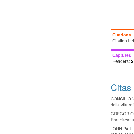
Citations
Citation In
Captures
Readers:
2
Citas
CONCILIO VA
della vita r
GREGORIO IX
Franciscanu
JOHN PAUL I