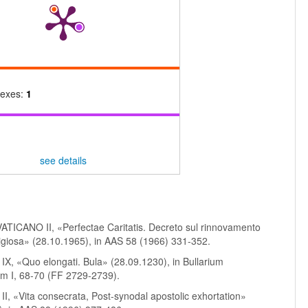
dexes:
1
see details
TICANO II, «Perfectae Caritatis. Decreto sul rinnovamento
eligiosa» (28.10.1965), in AAS 58 (1966) 331-352.
, «Quo elongati. Bula» (28.09.1230), in Bullarium
m I, 68-70 (FF 2729-2739).
I, «Vita consecrata, Post-synodal apostolic exhortation»