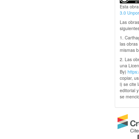
Esta obra
3.0 Unpo
Las obras
siguiente
1. Cartha
las obras 
mismas ba
2. Las obr
una Lice
By)
https
copiar, u
i) se cite
editorial 
se mencio