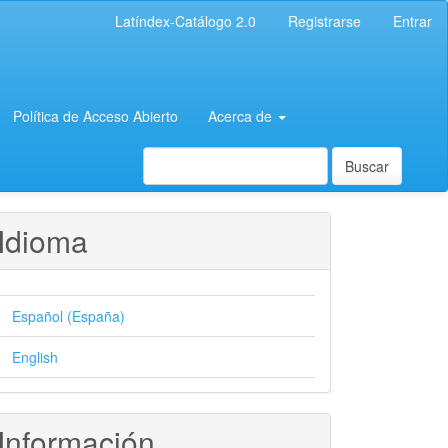
Latíndex-Catálogo 2.0
Registrarse
Entrar
Política de Acceso Abierto
Acerca de
Buscar
Idioma
Español (España)
English
Información