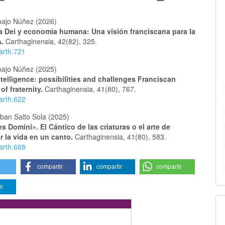
bajo Núñez (2026)
 Dei y economía humana: Una visión franciscana para la
A.
Carthaginensia,
42
(82),
325.
arth.721
bajo Núñez (2025)
 Intelligence: possibilities and challenges Franciscan
f fraternity.
Carthaginensia,
41
(80),
767.
arth.622
ban Salto Sola (2025)
es Domini». El Cántico de las criaturas o el arte de
r la vida en un canto.
Carthaginensia,
41
(80),
583.
arth.668
compartir
compartir
compartir
ir