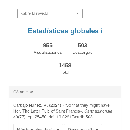
Sobre la revista
Estadísticas globales
ℹ️
955
503
Visualizaciones
Descargas
1458
Total
Cómo citar
Carbajo Núñez, M. (2024) «“So that they might have
life”. The Later Rule of Saint Francis»,
Carthaginensia
,
40(77), pp. 25–50. doi: 10.62217/carth.568.
Más formatos de cita
Descargar cita