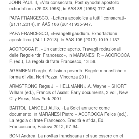
JOHN PAUL II, «Vita consecrata, Post-synodal apostolic
exhortation» (25.03.1996), in AAS 88 (1996) 377-486.
PAPA FRANCESCO, «Lettera apostolica a tutti i consacrati»
(21.11.2014), in AAS 106 (2014) 935-947.
PAPA FRANCESCO, «Evangelii gaudium. Exhortazione
apostolica» (24.11.2013), in AAS 105 (2013) 1019-1137.
ACCROCCA F., «Un cantiere aperto. Travagli redazionali
delle Regole “di” Francesco», in MARANESI P. – ACCROCCA
F. (ed.), La regola di frate Francesco, 13-56.
AGAMBEN Giorgio, Altissima povertà. Regole monastiche e
forma di vita, Neri Pozza, Vincenza 2011.
ARMSTRONG Regis J. – HELLMANN J.A. Wayne – SHORT
William (ed.), Francis of Assisi: Early documents, 3 vol., New
City Press, New York 2001.
BARTOLI LANGELI Attilio, «La Solet annuere come
documento, in MARANESI Pietro – ACCROCCA Felice (ed.),
La regola di frate Francesco. Eredità e sfida, Ed.
Francescane, Padova 2012, 57-94.
BONI Andrea, La novitas franciscana nel suo essere en el