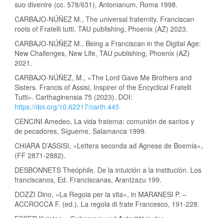
suo divenire (cc. 578/631), Antonianum, Roma 1998.
CARBAJO-NÚÑEZ M., The universal fraternity. Franciscan
roots of Fratelli tutti, TAU publishing, Phoenix (AZ) 2023.
CARBAJO-NÚÑEZ M., Being a Franciscan in the Digital Age:
New Challenges, New Life, TAU publishing, Phoenix (AZ)
2021.
CARBAJO-NÚÑEZ, M., «The Lord Gave Me Brothers and
Sisters. Francis of Assisi, Inspirer of the Encyclical Fratelli
Tutti». Carthaginensia 75 (2023). DOI:
https://doi.org/10.62217/carth.445
CENCINI Amedeo, La vida fraterna: comunión de santos y
de pecadores, Sígueme, Salamanca 1999.
CHIARA D’ASSISI, «Lettera seconda ad Agnese de Boemia»,
(FF 2871-2882).
DESBONNETS Theóphile, De la intuición a la institución. Los
franciscanos, Ed. Franciscanas, Arantzazu 199.
DOZZI Dino, «La Regola per la vita», in MARANESI P. –
ACCROCCA F. (ed.), La regola di frate Francesco, 191-228.