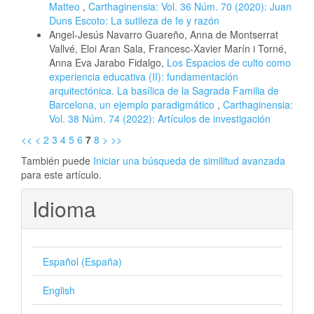
Matteo
,
Carthaginensia: Vol. 36 Núm. 70 (2020): Juan
Duns Escoto: La sutileza de fe y razón
Angel-Jesús Navarro Guareño, Anna de Montserrat
Vallvé, Eloi Aran Sala, Francesc-Xavier Marín i Torné,
Anna Eva Jarabo Fidalgo,
Los Espacios de culto como
experiencia educativa (II): fundamentación
arquitectónica. La basílica de la Sagrada Familia de
Barcelona, un ejemplo paradigmático
,
Carthaginensia:
Vol. 38 Núm. 74 (2022): Artículos de investigación
<<
<
2
3
4
5
6
7
8
>
>>
También puede
Iniciar una búsqueda de similitud avanzada
para este artículo.
Idioma
Español (España)
English