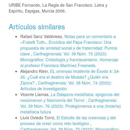
URIBE Fernando, La Regla de San Francisco. Letra y
Espíritu, Espigas, Murcia 2006.
Artículos similares
Rafael Sanz Valdivieso,
Notas para un comentario a
«Fratelli Tutti», Encíclica del Papa Francisco: Una
propuesta de amistad social y de fraternidad. Puntos
clave
,
Carthaginensia: Vol. 39 Núm. 75 (2023):
Monográfico: Cristología y franciscanismo. Homenaje
al profesor Francisco Martínez Fresneda
Alejandro Klein,
EL ominoso incidente de Éxodo 4: 24-
26. ¿Cuál era el destino de Moisés? ¿Quién era
Zipora?
,
Carthaginensia: Vol. 38 Núm. 74 (2022):
Artículos de investigación
Vicente Llamas,
La Diáspora metafísica: epígonos del
nooúmenon y fisionomía del Terror
,
Carthaginensia:
Vol. 39 Núm. 76 (2023): Prolegómenos a una (incierta)
metafísica futura
Lluís Oviedo Torró,
El Estudio de las creencias y del
proceso de creer como reto teológico
,
Carthaginensia: Vol. 39 Núm. 75 (2023): Monográfico: