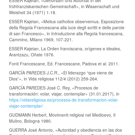
ESSER Kajetan, «Gehorsam und Autorität in der
frühfranziskanischen Gemeinschaft», in Wissenschaft und
Weisheit 34 (1971) 1-18.
ESSER Kajetan, «Melius catholice observemus. Esposizione
della Regola Francescana alla luce degli scritti e delle parole
di san Francesco», in Introduzione alla Regola francescana,
Cammino, Milano 1969, 107-221.
ESSER Kajetan, La Orden franciscana, orígenes e ideales,
Arantzazu, Oñate 1976.
Fonti Francescane, Ed. Francescane, Padova et al. 2011.
GARCÍA PAREDES J.C.R., «El liderazgo “que viene de
Dios”», in Vida religiosa 112/4 (2012) 259-264.
GARCÍA PAREDES José C. Rey, «Procesos de
transformación: volar, viajar, contemplar» (31.01.2017), in
https://vidareligiosa.es/procesos-de-transformacion-volar-
viajar-contemplar/
GUDMANN Herbert, Movimenti religiosi nel Medioevo, Il
Mulino, Bologna 1980.
GUERRA José Antonio, «Autoridad y obediencia en las dos