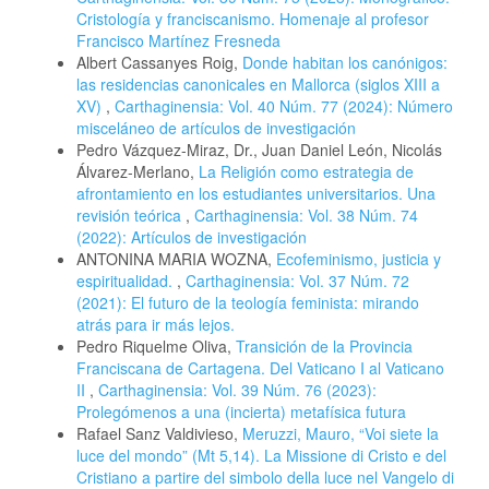
Cristología y franciscanismo. Homenaje al profesor
Francisco Martínez Fresneda
Albert Cassanyes Roig,
Donde habitan los canónigos:
las residencias canonicales en Mallorca (siglos XIII a
XV)
,
Carthaginensia: Vol. 40 Núm. 77 (2024): Número
misceláneo de artículos de investigación
Pedro Vázquez-Miraz, Dr., Juan Daniel León, Nicolás
Álvarez-Merlano,
La Religión como estrategia de
afrontamiento en los estudiantes universitarios. Una
revisión teórica
,
Carthaginensia: Vol. 38 Núm. 74
(2022): Artículos de investigación
ANTONINA MARIA WOZNA,
Ecofeminismo, justicia y
espiritualidad.
,
Carthaginensia: Vol. 37 Núm. 72
(2021): El futuro de la teología feminista: mirando
atrás para ir más lejos.
Pedro Riquelme Oliva,
Transición de la Provincia
Franciscana de Cartagena. Del Vaticano I al Vaticano
II
,
Carthaginensia: Vol. 39 Núm. 76 (2023):
Prolegómenos a una (incierta) metafísica futura
Rafael Sanz Valdivieso,
Meruzzi, Mauro, “Voi siete la
luce del mondo” (Mt 5,14). La Missione di Cristo e del
Cristiano a partire del simbolo della luce nel Vangelo di