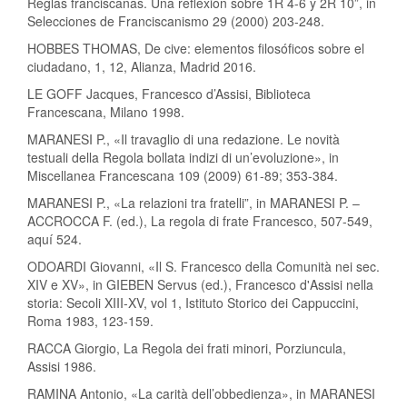
Reglas franciscanas. Una reflexión sobre 1R 4-6 y 2R 10”, in
Selecciones de Franciscanismo 29 (2000) 203-248.
HOBBES THOMAS, De cive: elementos filosóficos sobre el
ciudadano, 1, 12, Alianza, Madrid 2016.
LE GOFF Jacques, Francesco d’Assisi, Biblioteca
Francescana, Milano 1998.
MARANESI P., «Il travaglio di una redazione. Le novità
testuali della Regola bollata indizi di un’evoluzione», in
Miscellanea Francescana 109 (2009) 61-89; 353-384.
MARANESI P., «La relazioni tra fratelli”, in MARANESI P. –
ACCROCCA F. (ed.), La regola di frate Francesco, 507-549,
aquí 524.
ODOARDI Giovanni, «Il S. Francesco della Comunità nei sec.
XIV e XV», in GIEBEN Servus (ed.), Francesco d'Assisi nella
storia: Secoli XIII-XV, vol 1, Istituto Storico dei Cappuccini,
Roma 1983, 123-159.
RACCA Giorgio, La Regola dei frati minori, Porziuncula,
Assisi 1986.
RAMINA Antonio, «La carità dell’obbedienza», in MARANESI