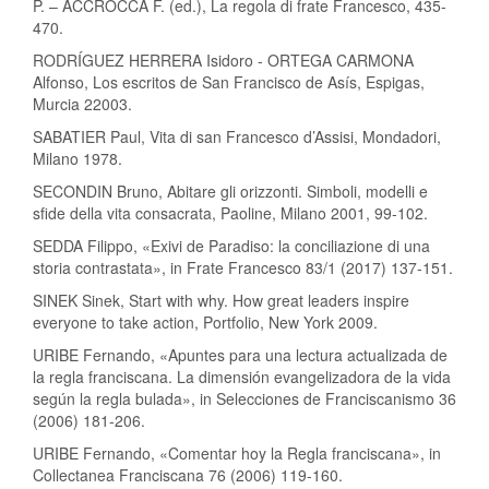
P. – ACCROCCA F. (ed.), La regola di frate Francesco, 435-
470.
RODRÍGUEZ HERRERA Isidoro - ORTEGA CARMONA
Alfonso, Los escritos de San Francisco de Asís, Espigas,
Murcia 22003.
SABATIER Paul, Vita di san Francesco d’Assisi, Mondadori,
Milano 1978.
SECONDIN Bruno, Abitare gli orizzonti. Simboli, modelli e
sfide della vita consacrata, Paoline, Milano 2001, 99-102.
SEDDA Filippo, «Exivi de Paradiso: la conciliazione di una
storia contrastata», in Frate Francesco 83/1 (2017) 137-151.
SINEK Sinek, Start with why. How great leaders inspire
everyone to take action, Portfolio, New York 2009.
URIBE Fernando, «Apuntes para una lectura actualizada de
la regla franciscana. La dimensión evangelizadora de la vida
según la regla bulada», in Selecciones de Franciscanismo 36
(2006) 181-206.
URIBE Fernando, «Comentar hoy la Regla franciscana», in
Collectanea Franciscana 76 (2006) 119-160.