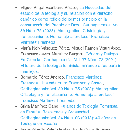
Miguel Angel Escribano Arráez,
La Necesidad del
estudio de la teología y su relación con el derecho
canónico como reflejo del primer principio en la
construcción del Pueblo de Dios
,
Carthaginensia: Vol.
39 Núm. 75 (2023): Monográfico: Cristología y
franciscanismo. Homenaje al profesor Francisco
Martínez Fresneda
María Nely Vásquez Pérez, Miguel Ramón Viguri Axpe,
Francisco Javier Martínez Baigorri,
Género y Diálogo
Fe-Ciencia
,
Carthaginensia: Vol. 37 Núm. 72 (2021):
El futuro de la teología feminista: mirando atrás para ir
más lejos.
Bernardo Pérez Andreo,
Francisco Martínez
Fresneda. Una vida entre Francisco y Cristo
,
Carthaginensia: Vol. 39 Núm. 75 (2023): Monográfico:
Cristología y franciscanismo. Homenaje al profesor
Francisco Martínez Fresneda
Silvia Martínez Cano,
40 años de Teología Feminista
en España. Resistencia y Creatividad.
,
Carthaginensia: Vol. 34 Núm. 66 (2018): 40 años de
Teología en España
Jesús Alberto Valero Matas, Pablo Coca Jiménez,