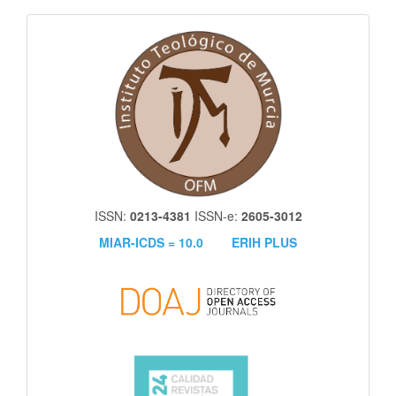
itm
ISSN:
0213-4381
ISSN-e:
2605-3012
MIAR-ICDS = 10.0
ERIH PLUS