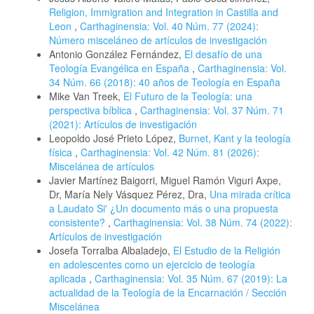
Religion, Immigration and Integration in Castilla and
Leon
,
Carthaginensia: Vol. 40 Núm. 77 (2024):
Número misceláneo de artículos de investigación
Antonio González Fernández,
El desafío de una
Teología Evangélica en España
,
Carthaginensia: Vol.
34 Núm. 66 (2018): 40 años de Teología en España
Mike Van Treek,
El Futuro de la Teología: una
perspectiva bíblica
,
Carthaginensia: Vol. 37 Núm. 71
(2021): Artículos de investigación
Leopoldo José Prieto López,
Burnet, Kant y la teología
física
,
Carthaginensia: Vol. 42 Núm. 81 (2026):
Miscelánea de artículos
Javier Martínez Baigorri, Miguel Ramón Viguri Axpe,
Dr, María Nely Vásquez Pérez, Dra,
Una mirada crítica
a Laudato Si' ¿Un documento más o una propuesta
consistente?
,
Carthaginensia: Vol. 38 Núm. 74 (2022):
Artículos de investigación
Josefa Torralba Albaladejo,
El Estudio de la Religión
en adolescentes como un ejercicio de teología
aplicada
,
Carthaginensia: Vol. 35 Núm. 67 (2019): La
actualidad de la Teología de la Encarnación / Sección
Miscelánea