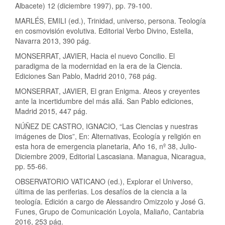
Albacete) 12 (diciembre 1997), pp. 79-100.
MARLÉS, EMILI (ed.), Trinidad, universo, persona. Teología
en cosmovisión evolutiva. Editorial Verbo Divino, Estella,
Navarra 2013, 390 pág.
MONSERRAT, JAVIER, Hacia el nuevo Concilio. El
paradigma de la modernidad en la era de la Ciencia.
Ediciones San Pablo, Madrid 2010, 768 pág.
MONSERRAT, JAVIER, El gran Enigma. Ateos y creyentes
ante la incertidumbre del más allá. San Pablo ediciones,
Madrid 2015, 447 pág.
NÚÑEZ DE CASTRO, IGNACIO, “Las Ciencias y nuestras
imágenes de Dios”, En: Alternativas, Ecología y religión en
esta hora de emergencia planetaria, Año 16, nº 38, Julio-
Diciembre 2009, Editorial Lascasiana. Managua, Nicaragua,
pp. 55-66.
OBSERVATORIO VATICANO (ed.), Explorar el Universo,
última de las periferias. Los desafíos de la ciencia a la
teología. Edición a cargo de Alessandro Omizzolo y José G.
Funes, Grupo de Comunicación Loyola, Maliaño, Cantabria
2016, 253 pág.