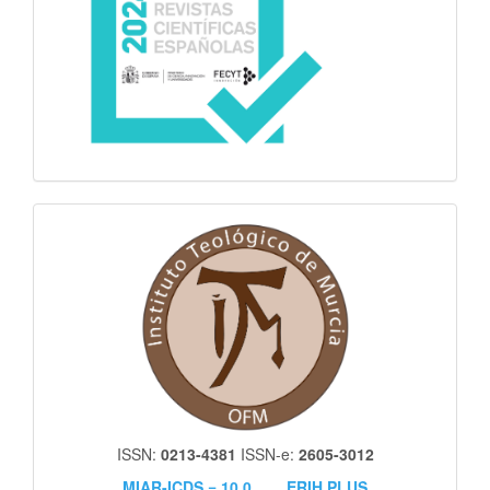
itm
ISSN:
0213-4381
ISSN-e:
2605-3012
MIAR-ICDS = 10.0
ERIH PLUS