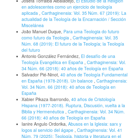
Josefa Torralba Albaladejo,
El Estudio de la Religión
en adolescentes como un ejercicio de teología
aplicada
,
Carthaginensia: Vol. 35 Núm. 67 (2019): La
actualidad de la Teología de la Encarnación / Sección
Miscelánea
João Manuel Duque,
Para uma Teologia do futuro
como futuro da Teologia
,
Carthaginensia: Vol. 35
Núm. 68 (2019): El futuro de la Teología; la Teología
del futuro
Antonio González Fernández,
El desafío de una
Teología Evangélica en España
,
Carthaginensia: Vol.
34 Núm. 66 (2018): 40 años de Teología en España
Salvador Pié-Ninot,
40 años de Teología Fundamental
en España (1978-2018). Un balance
,
Carthaginensia:
Vol. 34 Núm. 66 (2018): 40 años de Teología en
España
Xabier Pikaza Ibarrondo,
40 años de Cristología
Hispana (1977-2018). Ruptura, Discusión, vuelta a la
Biblia y Hermenéutica
,
Carthaginensia: Vol. 34 Núm.
66 (2018): 40 años de Teología en España
Ianire Angulo Ordorika,
Abusos en la Iglesia: sarx y
logos al servicio del ágape
,
Carthaginensia: Vol. 41
Núm. 79 (2025): Teología, historia y literatura en el