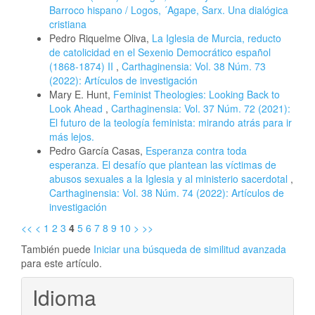
Barroco hispano / Logos, ´Agape, Sarx. Una dialógica
cristiana
Pedro Riquelme Oliva,
La Iglesia de Murcia, reducto
de catolicidad en el Sexenio Democrático español
(1868-1874) II
,
Carthaginensia: Vol. 38 Núm. 73
(2022): Artículos de investigación
Mary E. Hunt,
Feminist Theologies: Looking Back to
Look Ahead
,
Carthaginensia: Vol. 37 Núm. 72 (2021):
El futuro de la teología feminista: mirando atrás para ir
más lejos.
Pedro García Casas,
Esperanza contra toda
esperanza. El desafío que plantean las víctimas de
abusos sexuales a la Iglesia y al ministerio sacerdotal
,
Carthaginensia: Vol. 38 Núm. 74 (2022): Artículos de
investigación
<<
<
1
2
3
4
5
6
7
8
9
10
>
>>
También puede
Iniciar una búsqueda de similitud avanzada
para este artículo.
Idioma