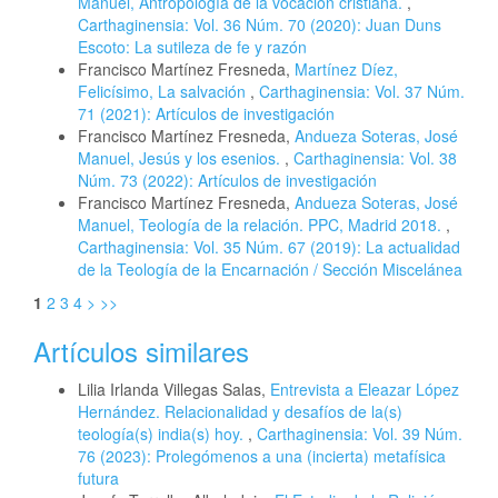
Manuel, Antropología de la vocación cristiana.
,
Carthaginensia: Vol. 36 Núm. 70 (2020): Juan Duns
Escoto: La sutileza de fe y razón
Francisco Martínez Fresneda,
Martínez Díez,
Felicísimo, La salvación
,
Carthaginensia: Vol. 37 Núm.
71 (2021): Artículos de investigación
Francisco Martínez Fresneda,
Andueza Soteras, José
Manuel, Jesús y los esenios.
,
Carthaginensia: Vol. 38
Núm. 73 (2022): Artículos de investigación
Francisco Martínez Fresneda,
Andueza Soteras, José
Manuel, Teología de la relación. PPC, Madrid 2018.
,
Carthaginensia: Vol. 35 Núm. 67 (2019): La actualidad
de la Teología de la Encarnación / Sección Miscelánea
1
2
3
4
>
>>
Artículos similares
Lilia Irlanda Villegas Salas,
Entrevista a Eleazar López
Hernández. Relacionalidad y desafíos de la(s)
teología(s) india(s) hoy.
,
Carthaginensia: Vol. 39 Núm.
76 (2023): Prolegómenos a una (incierta) metafísica
futura