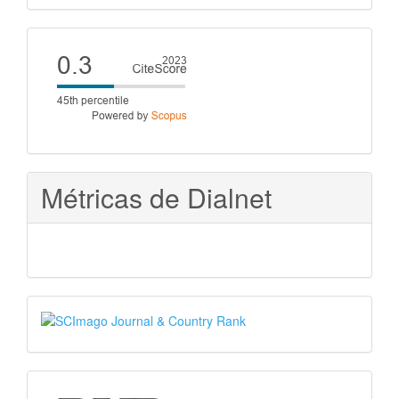
artículo
Cite
score
Métricas de Dialnet
SJR
PKP