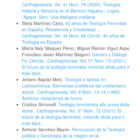
Carthaginensia: Vol. 41 Núm. 79 (2025): Teología,
historia y literatura en el Barroco hispano / Logos,
´Agape, Sarx. Una dialógica cristiana
Silvia Martínez Cano,
40 años de Teología Feminista
en España. Resistencia y Creatividad.
,
Carthaginensia: Vol. 34 Núm. 66 (2018): 40 años de
Teología en España
María Nely Vásquez Pérez, Miguel Ramón Viguri Axpe,
Francisco Javier Martínez Baigorri,
Género y Diálogo
Fe-Ciencia
,
Carthaginensia: Vol. 37 Núm. 72 (2021):
El futuro de la teología feminista: mirando atrás para ir
más lejos.
Johann Baptist Metz,
Teología e Iglesia en
Latinoamérica. Elementos proféticos del cristianismo
actual
,
Carthaginensia: Vol. 8 Núm. 13-14 (1992):
América: variaciones de futuro
Cristina Simonelli,
Teologia femminista alla prova della
storia
,
Carthaginensia: Vol. 37 Núm. 72 (2021): El
futuro de la teología feminista: mirando atrás para ir
más lejos.
Antonio Sánchez-Bayón,
Renovación de la Teología
política y Sociología de la religión en la