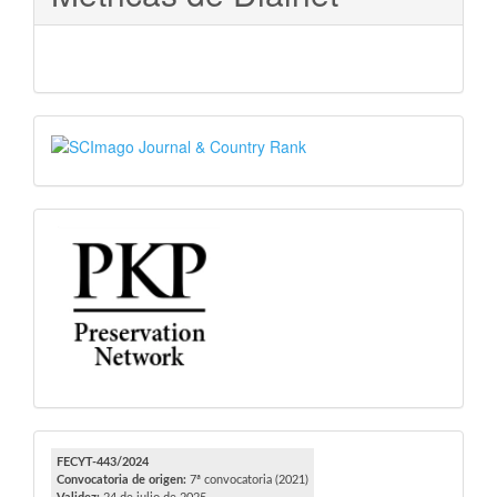
SJR
PKP
FECYT