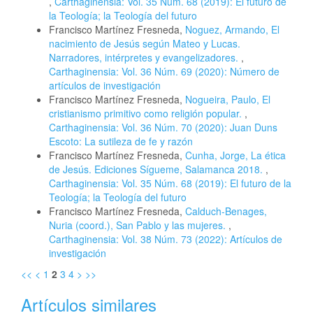
,
Carthaginensia: Vol. 35 Núm. 68 (2019): El futuro de
la Teología; la Teología del futuro
Francisco Martínez Fresneda,
Noguez, Armando, El
nacimiento de Jesús según Mateo y Lucas.
Narradores, intérpretes y evangelizadores.
,
Carthaginensia: Vol. 36 Núm. 69 (2020): Número de
artículos de investigación
Francisco Martínez Fresneda,
Nogueira, Paulo, El
cristianismo primitivo como religión popular.
,
Carthaginensia: Vol. 36 Núm. 70 (2020): Juan Duns
Escoto: La sutileza de fe y razón
Francisco Martínez Fresneda,
Cunha, Jorge, La ética
de Jesús. Ediciones Sígueme, Salamanca 2018.
,
Carthaginensia: Vol. 35 Núm. 68 (2019): El futuro de la
Teología; la Teología del futuro
Francisco Martínez Fresneda,
Calduch-Benages,
Nuria (coord.), San Pablo y las mujeres.
,
Carthaginensia: Vol. 38 Núm. 73 (2022): Artículos de
investigación
<<
<
1
2
3
4
>
>>
Artículos similares