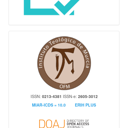
itm
ISSN:
0213-4381
ISSN-e:
2605-3012
MIAR-ICDS = 10.0
ERIH PLUS