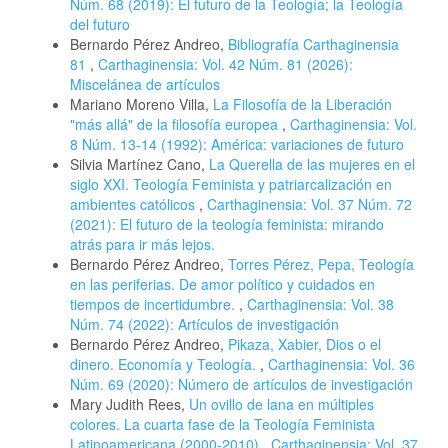
Núm. 68 (2019): El futuro de la Teología; la Teología
del futuro
Bernardo Pérez Andreo,
Bibliografía Carthaginensia
81
,
Carthaginensia: Vol. 42 Núm. 81 (2026):
Miscelánea de artículos
Mariano Moreno Villa,
La Filosofía de la Liberación
"más allá" de la filosofía europea
,
Carthaginensia: Vol.
8 Núm. 13-14 (1992): América: variaciones de futuro
Silvia Martínez Cano,
La Querella de las mujeres en el
siglo XXI. Teología Feminista y patriarcalización en
ambientes católicos
,
Carthaginensia: Vol. 37 Núm. 72
(2021): El futuro de la teología feminista: mirando
atrás para ir más lejos.
Bernardo Pérez Andreo,
Torres Pérez, Pepa, Teología
en las periferias. De amor político y cuidados en
tiempos de incertidumbre.
,
Carthaginensia: Vol. 38
Núm. 74 (2022): Artículos de investigación
Bernardo Pérez Andreo,
Pikaza, Xabier, Dios o el
dinero. Economía y Teología.
,
Carthaginensia: Vol. 36
Núm. 69 (2020): Número de artículos de investigación
Mary Judith Rees,
Un ovillo de lana en múltiples
colores. La cuarta fase de la Teología Feminista
Latinoamericana (2000-2010)
,
Carthaginensia: Vol. 37