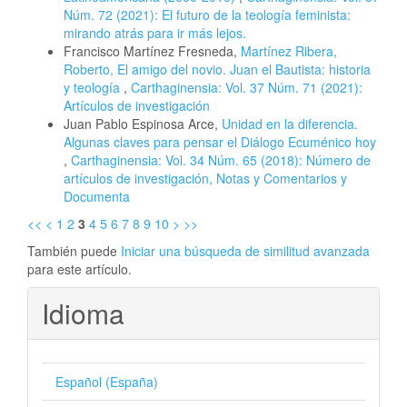
Núm. 72 (2021): El futuro de la teología feminista:
mirando atrás para ir más lejos.
Francisco Martínez Fresneda,
Martínez Ribera,
Roberto, El amigo del novio. Juan el Bautista: historia
y teología
,
Carthaginensia: Vol. 37 Núm. 71 (2021):
Artículos de investigación
Juan Pablo Espinosa Arce,
Unidad en la diferencia.
Algunas claves para pensar el Diálogo Ecuménico hoy
,
Carthaginensia: Vol. 34 Núm. 65 (2018): Número de
artículos de investigación, Notas y Comentarios y
Documenta
<<
<
1
2
3
4
5
6
7
8
9
10
>
>>
También puede
Iniciar una búsqueda de similitud avanzada
para este artículo.
Idioma
Español (España)