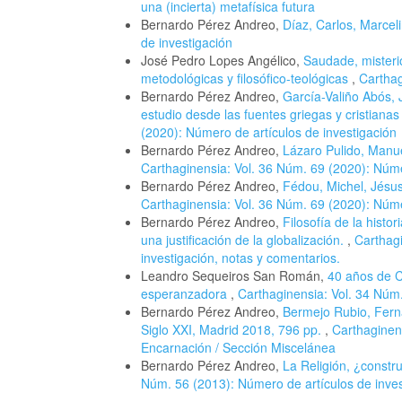
una (incierta) metafísica futura
Bernardo Pérez Andreo,
Díaz, Carlos, Marcel
de investigación
José Pedro Lopes Angélico,
Saudade, misteri
metodológicas y filosófico-teológicas
,
Carthag
Bernardo Pérez Andreo,
García-Valiño Abós, 
estudio desde las fuentes griegas y cristian
(2020): Número de artículos de investigación
Bernardo Pérez Andreo,
Lázaro Pulido, Manuel
Carthaginensia: Vol. 36 Núm. 69 (2020): Núme
Bernardo Pérez Andreo,
Fédou, Michel, Jésus 
Carthaginensia: Vol. 36 Núm. 69 (2020): Núme
Bernardo Pérez Andreo,
Filosofía de la histo
una justificación de la globalización.
,
Carthagi
investigación, notas y comentarios.
Leandro Sequeiros San Román,
40 años de C
esperanzadora
,
Carthaginensia: Vol. 34 Núm
Bernardo Pérez Andreo,
Bermejo Rubio, Fernan
Siglo XXI, Madrid 2018, 796 pp.
,
Carthaginens
Encarnación / Sección Miscelánea
Bernardo Pérez Andreo,
La Religión, ¿constr
Núm. 56 (2013): Número de artículos de inves