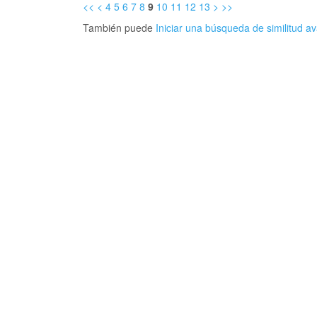
<<
<
4
5
6
7
8
9
10
11
12
13
>
>>
También puede
Iniciar una búsqueda de similitud 