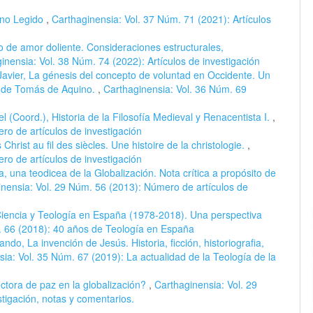
ino Legido
,
Carthaginensia: Vol. 37 Núm. 71 (2021): Artículos
o de amor doliente. Consideraciones estructurales,
inensia: Vol. 38 Núm. 74 (2022): Artículos de investigación
Javier, La génesis del concepto de voluntad en Occidente. Un
as de Tomás de Aquino.
,
Carthaginensia: Vol. 36 Núm. 69
 (Coord.), Historia de la Filosofía Medieval y Renacentista I.
,
ro de artículos de investigación
Christ au fil des siècles. Une histoire de la christologie.
,
ro de artículos de investigación
ria, una teodicea de la Globalización. Nota crítica a propósito de
nensia: Vol. 29 Núm. 56 (2013): Número de artículos de
iencia y Teología en España (1978-2018). Una perspectiva
. 66 (2018): 40 años de Teología en España
do, La invención de Jesús. Historia, ficción, historiografia,
ia: Vol. 35 Núm. 67 (2019): La actualidad de la Teología de la
uctora de paz en la globalización?
,
Carthaginensia: Vol. 29
tigación, notas y comentarios.