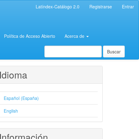
Latíndex-Catálogo 2.0
Registrarse
Entrar
Política de Acceso Abierto
Acerca de
Buscar
Idioma
Español (España)
English
Información