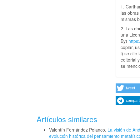
1. Cartha
las obras 
mismas ba
2. Las obr
una Lice
By)
https
copiar, u
i) se cite
editorial 
se mencio
tweet
compart
Artículos similares
Valentín Fernández Polanco,
La visión de And
evolución histórica del pensamiento metafísic