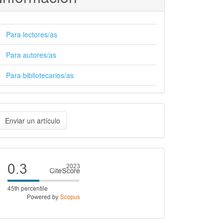
Para lectores/as
Para autores/as
Para bibliotecarios/as
nviar
Enviar un artículo
n
rtículo
Cite
score