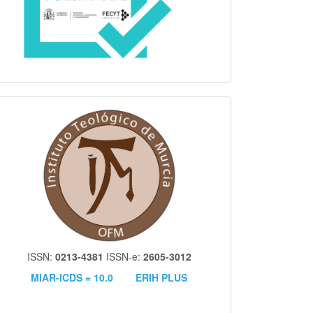
itm
ISSN:
0213-4381
ISSN-e:
2605-3012
MIAR-ICDS = 10.0
ERIH PLUS