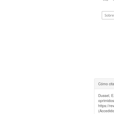
Sobre 
Cómo cit
Dussel, E
oprimido
https://r
(Accedido