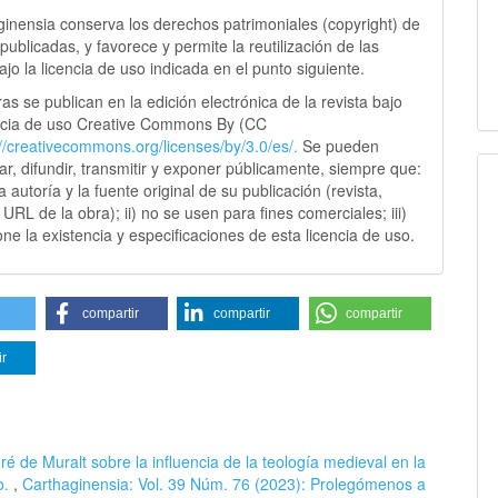
ginensia conserva los derechos patrimoniales (copyright) de
publicadas, y favorece y permite la reutilización de las
jo la licencia de uso indicada en el punto siguiente.
as se publican en la edición electrónica de la revista bajo
ncia de uso Creative Commons By (CC
://creativecommons.
org/licenses/by/3.0/es/.
Se pueden
sar, difundir, transmitir y exponer públicamente, siempre que:
 la autoría y la fuente original de su publicación (revista,
y URL de la obra); ii) no se usen para fines comerciales; iii)
ne la existencia y especificaciones de esta licencia de uso.
compartir
compartir
compartir
ir
ré de Muralt sobre la influencia de la teología medieval en la
o.
,
Carthaginensia: Vol. 39 Núm. 76 (2023): Prolegómenos a