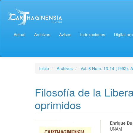
Actual
Archivos
Avisos
Indexaciones
Digital ar
Inicio
Archivos
Vol. 8 Núm. 13-14 (1992): A
Filosofía de la Libe
oprimidos
Enrique Du
UNAM