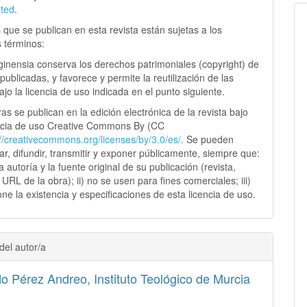
rted
.
 que se publican en esta revista están sujetas a los
s términos:
ginensia conserva los derechos patrimoniales (copyright) de
publicadas, y favorece y permite la reutilización de las
jo la licencia de uso indicada en el punto siguiente.
as se publican en la edición electrónica de la revista bajo
ncia de uso Creative Commons By (CC
://creativecommons.
org/licenses/by/3.0/es/.
Se pueden
sar, difundir, transmitir y exponer públicamente, siempre que:
 la autoría y la fuente original de su publicación (revista,
y URL de la obra); ii) no se usen para fines comerciales; iii)
ne la existencia y especificaciones de esta licencia de uso.
del autor/a
do Pérez Andreo,
Instituto Teológico de Murcia