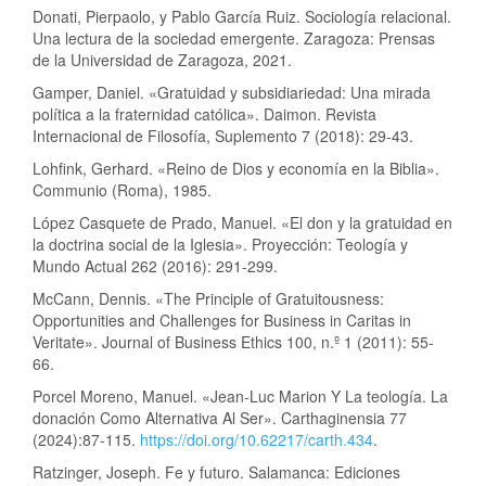
Donati, Pierpaolo, y Pablo García Ruiz. Sociología relacional.
Una lectura de la sociedad emergente. Zaragoza: Prensas
de la Universidad de Zaragoza, 2021.
Gamper, Daniel. «Gratuidad y subsidiariedad: Una mirada
política a la fraternidad católica». Daimon. Revista
Internacional de Filosofía, Suplemento 7 (2018): 29-43.
Lohfink, Gerhard. «Reino de Dios y economía en la Biblia».
Communio (Roma), 1985.
López Casquete de Prado, Manuel. «El don y la gratuidad en
la doctrina social de la Iglesia». Proyección: Teología y
Mundo Actual 262 (2016): 291-299.
McCann, Dennis. «The Principle of Gratuitousness:
Opportunities and Challenges for Business in Caritas in
Veritate». Journal of Business Ethics 100, n.º 1 (2011): 55-
66.
Porcel Moreno, Manuel. «Jean-Luc Marion Y La teología. La
donación Como Alternativa Al Ser». Carthaginensia 77
(2024):87-115.
https://doi.org/10.62217/carth.434
.
Ratzinger, Joseph. Fe y futuro. Salamanca: Ediciones