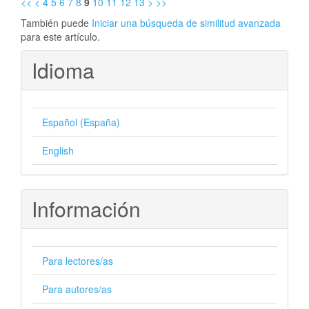
<<
<
4
5
6
7
8
9
10
11
12
13
>
>>
También puede
Iniciar una búsqueda de similitud avanzada
para este artículo.
Idioma
Español (España)
English
Información
Para lectores/as
Para autores/as