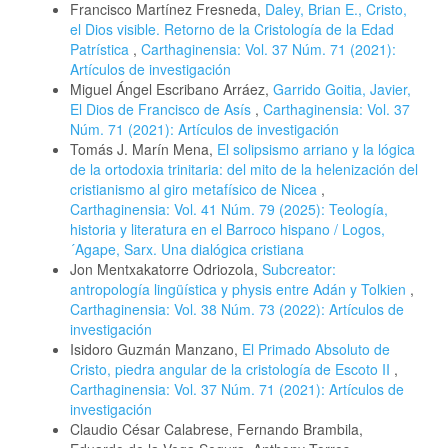
Francisco Martínez Fresneda,
Daley, Brian E., Cristo,
el Dios visible. Retorno de la Cristología de la Edad
Patrística
,
Carthaginensia: Vol. 37 Núm. 71 (2021):
Artículos de investigación
Miguel Ángel Escribano Arráez,
Garrido Goitia, Javier,
El Dios de Francisco de Asís
,
Carthaginensia: Vol. 37
Núm. 71 (2021): Artículos de investigación
Tomás J. Marín Mena,
El solipsismo arriano y la lógica
de la ortodoxia trinitaria: del mito de la helenización del
cristianismo al giro metafísico de Nicea
,
Carthaginensia: Vol. 41 Núm. 79 (2025): Teología,
historia y literatura en el Barroco hispano / Logos,
´Agape, Sarx. Una dialógica cristiana
Jon Mentxakatorre Odriozola,
Subcreator:
antropología lingüística y physis entre Adán y Tolkien
,
Carthaginensia: Vol. 38 Núm. 73 (2022): Artículos de
investigación
Isidoro Guzmán Manzano,
El Primado Absoluto de
Cristo, piedra angular de la cristología de Escoto II
,
Carthaginensia: Vol. 37 Núm. 71 (2021): Artículos de
investigación
Claudio César Calabrese, Fernando Brambila,