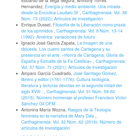
Eduardo de la Vega Segura, Anthony Torres
Hernandez,
Energía y medio ambiente. Una mirada
desde la Encíclica Laudato Si'
,
Carthaginensia: Vol. 38
Núm. 73 (2022): Artículos de investigación
Enrique Dussel,
Filosofía de la Liberación como praxis
de los oprimidos
,
Carthaginensia: Vol. 8 Núm. 13-14
(1992): América: variaciones de futuro
Ignacio José García Zapata,
La Imagen de una
diócesis. Los cuatro santos de Cartagena y su
presencia en el arte. «Honra de Cartagena, Gloria de
España y Esmalte de la Fe Católica»
,
Carthaginensia:
Vol. 37 Núm. 71 (2021): Artículos de investigación
Amparo García Cuadrado,
José Santiago Gómez,
librero y editor (1761-1776). Cultura teológica,
literatura y lecturas devotas en la segunda mitad del
siglo XVIII .
,
Carthaginensia: Vol. 31 Núm. 59-60
(2015): Número homenaje al profesor Francisco Víctor
Sánchez Gil OFM
Antonina María Wozna,
Rasgos de la Teología
feminista en la narrativa de Mary Daly
,
Carthaginensia: Vol. 32 Núm. 62 (2016): Número de
artículos de investigación