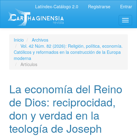
Latíndex-Catálogo 2.0
Registrarse
Entrar
Inicio
Archivos
Vol. 42 Núm. 82 (2026): Religión, política, economía.
Católicos y reformados en la construcción de la Europa
moderna
Artículos
La economía del Reino
de Dios: reciprocidad,
don y verdad en la
teología de Joseph