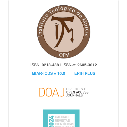
itm
ISSN:
0213-4381
ISSN-e:
2605-3012
MIAR-ICDS = 10.0
ERIH PLUS