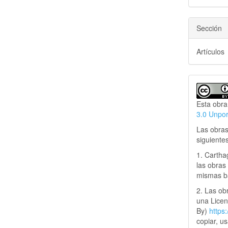
Sección
Artículos
Esta obra
3.0 Unpo
Las obras
siguiente
1. Cartha
las obras 
mismas ba
2. Las obr
una Lice
By)
https
copiar, u