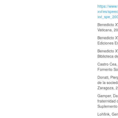
https://www.
xvi/es/spee
xvi_spe_20
Benedicto XV
Vaticana, 2
Benedicto X
Ediciones E
Benedicto XV
Biblioteca d
Castro Cea,
Fomento Soc
Donati, Pier
de la socie
Zaragoza, 2
Gamper, Dani
fraternidad 
Suplemento 
Lohfink, Ge