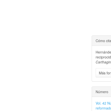
Cómo cit
Hernánde
reciproci
Carthagi
Más for
Número
Vol. 42 N
reformado