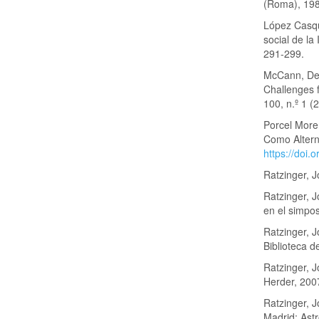
(Roma), 19
López Casqu
social de la
291-299.
McCann, Den
Challenges f
100, n.º 1 (
Porcel More
Como Altern
https://doi.
Ratzinger, 
Ratzinger, 
en el simpo
Ratzinger, J
Biblioteca d
Ratzinger, J
Herder, 200
Ratzinger, 
Madrid: Astr