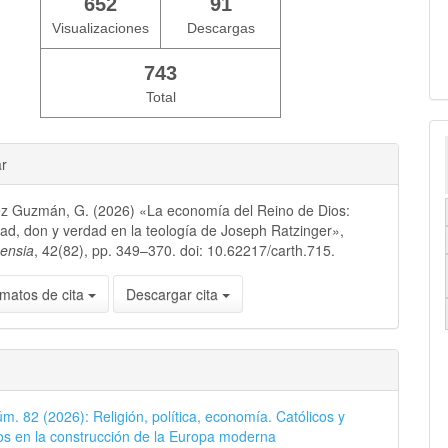
652
91
Visualizaciones
Descargas
743
Total
ar
z Guzmán, G. (2026) «La economía del Reino de Dios:
dad, don y verdad en la teología de Joseph Ratzinger»,
nensia
, 42(82), pp. 349–370. doi: 10.62217/carth.715.
matos de cita
Descargar cita
úm. 82 (2026): Religión, política, economía. Católicos y
s en la construcción de la Europa moderna