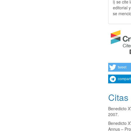
i) se cite
editorial 
se mencio
tweet
compart
Citas
Benedicto XV
2007.
Benedicto X
Annus – Pro