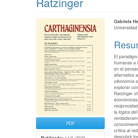
Ratzinger
Gabriela H
Universidad
Resu
El paradigm
humanas a in
en el pensa
alternativo 
oikonomía
s
explorar có
Ratzinger o
económicas.
reciprocida
la
lógica del
verdaderam
PDF
conocimiento
crítica al 
descubrir l
Publicado:
jul 9, 2026