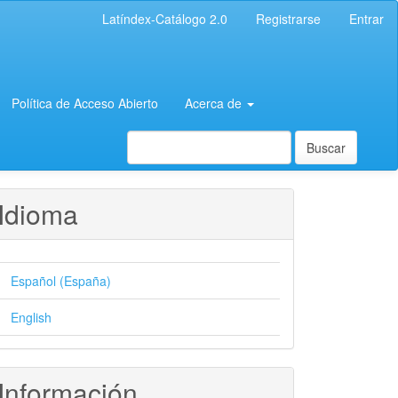
Latíndex-Catálogo 2.0
Registrarse
Entrar
Política de Acceso Abierto
Acerca de
Buscar
Idioma
Español (España)
English
Información