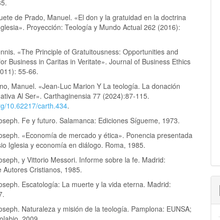
85.
ete de Prado, Manuel. «El don y la gratuidad en la doctrina
 Iglesia». Proyección: Teología y Mundo Actual 262 (2016):
nis. «The Principle of Gratuitousness: Opportunities and
or Business in Caritas in Veritate». Journal of Business Ethics
2011): 55-66.
no, Manuel. «Jean-Luc Marion Y La teología. La donación
ativa Al Ser». Carthaginensia 77 (2024):87-115.
org/10.62217/carth.434
.
Joseph. Fe y futuro. Salamanca: Ediciones Sígueme, 1973.
Joseph. «Economía de mercado y ética». Ponencia presentada
sio Iglesia y economía en diálogo. Roma, 1985.
oseph, y Vittorio Messori. Informe sobre la fe. Madrid:
e Autores Cristianos, 1985.
oseph. Escatología: La muerte y la vida eterna. Madrid:
7.
Joseph. Naturaleza y misión de la teología. Pamplona: EUNSA;
olabio, 2009.