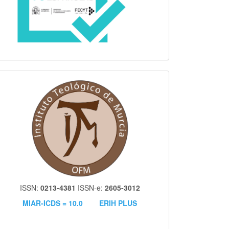
itm
ISSN:
0213-4381
ISSN-e:
2605-3012
MIAR-ICDS = 10.0
ERIH PLUS