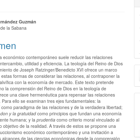
ernández Guzmán
 de la Sabana
men
a económico contemporáneo suele reducir las relaciones
tercambio, utilidad y eficiencia. La teología del Reino de Dios
E
miento de Joseph Ratzinger/Benedicto XVI ofrece un marco
a estas formas de considerar las relaciones, al contraponer la
u
alvífica con la economía de mercado. Este texto pretende
mo la comprensión del Reino de Dios en la teología de
a
frece una clave hermenéutica para repensar las relaciones
 Para ello se examinan tres ejes fundamentales: la
d
como paradigma de las relaciones y de la verdadera libertad;
 don y la gratuidad
como principios que fundan una economía
ente humana; y la
prudentia
como criterio moral vinculado al
 objetivo de la realidad. A través de estos se propone una
reduccionismo económico contemporáneo y una invitación a
os alcances de las ciencias económicas desde la comprensión