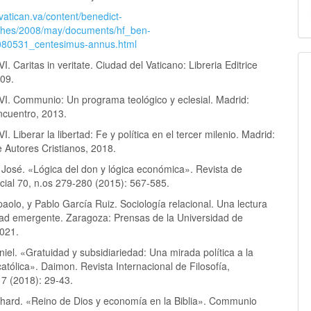
vatican.va/content/benedict-
ches/2008/may/documents/hf_ben-
080531_centesimus-annus.html
I. Caritas in veritate. Ciudad del Vaticano: Libreria Editrice
009.
VI. Communio: Un programa teológico y eclesial. Madrid:
ncuentro, 2013.
I. Liberar la libertad: Fe y política en el tercer milenio. Madrid:
e Autores Cristianos, 2018.
 José. «Lógica del don y lógica económica». Revista de
ial 70, n.os 279-280 (2015): 567-585.
paolo, y Pablo García Ruiz. Sociología relacional. Una lectura
dad emergente. Zaragoza: Prensas de la Universidad de
021.
el. «Gratuidad y subsidiariedad: Una mirada política a la
católica». Daimon. Revista Internacional de Filosofía,
7 (2018): 29-43.
rhard. «Reino de Dios y economía en la Biblia». Communio