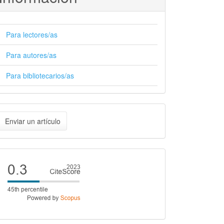
Para lectores/as
Para autores/as
Para bibliotecarios/as
nviar
Enviar un artículo
n
rtículo
Cite
score