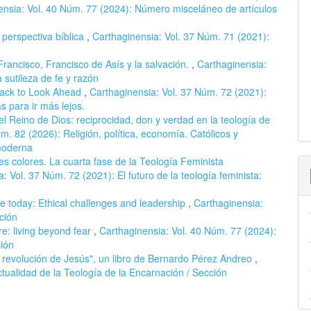
ensia: Vol. 40 Núm. 77 (2024): Número misceláneo de artículos
 perspectiva bíblica
,
Carthaginensia: Vol. 37 Núm. 71 (2021):
rancisco, Francisco de Asís y la salvación.
,
Carthaginensia:
sutileza de fe y razón
Back to Look Ahead
,
Carthaginensia: Vol. 37 Núm. 72 (2021):
ás para ir más lejos.
l Reino de Dios: reciprocidad, don y verdad en la teología de
m. 82 (2026): Religión, política, economía. Católicos y
moderna
les colores. La cuarta fase de la Teología Feminista
: Vol. 37 Núm. 72 (2021): El futuro de la teología feminista:
life today: Ethical challenges and leadership
,
Carthaginensia:
ción
e: living beyond fear
,
Carthaginensia: Vol. 40 Núm. 77 (2024):
ción
 revolución de Jesús", un libro de Bernardo Pérez Andreo
,
tualidad de la Teología de la Encarnación / Sección