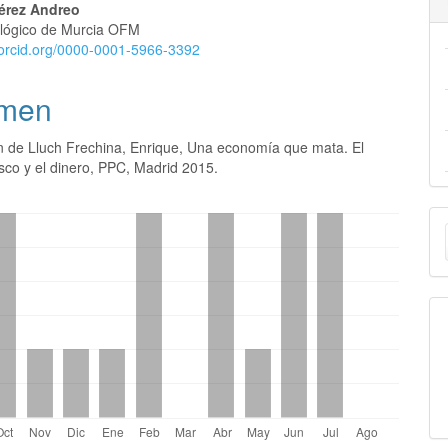
érez Andreo
eológico de Murcia OFM
//orcid.org/0000-0001-5966-3392
men
n de Lluch Frechina, Enrique, Una economía que mata. El
sco y el dinero, PPC, Madrid 2015.
E
u
a