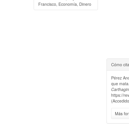
Francisco, Economía, Dinero
Cómo cit
Pérez And
que mata.
Carthagi
https://r
(Accedido
Más for