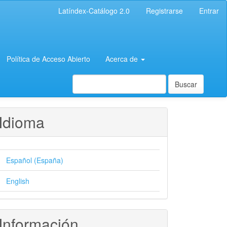
Latíndex-Catálogo 2.0
Registrarse
Entrar
Política de Acceso Abierto
Acerca de
Buscar
Idioma
Español (España)
English
Información