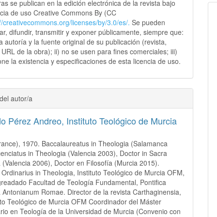
as se publican en la edición electrónica de la revista bajo
ncia de uso Creative Commons By (CC
://creativecommons.
org/licenses/by/3.0/es/.
Se pueden
sar, difundir, transmitir y exponer públicamente, siempre que:
 la autoría y la fuente original de su publicación (revista,
y URL de la obra); ii) no se usen para fines comerciales; iii)
ne la existencia y especificaciones de esta licencia de uso.
del autor/a
do Pérez Andreo,
Instituto Teológico de Murcia
ance), 1970. Baccalaureatus in Theologia (Salamanca
cenciatus in Theologia (Valencia 2003), Doctor in Sacra
 (Valencia 2006), Doctor en Filosofía (Murcia 2015).
 Ordinarius in Theologia, Instituto Teológico de Murcia OFM,
readado Facultad de Teología Fundamental, Pontifica
à Antonianum Romae. Director de la revista Carthaginensia,
tuto Teológico de Murcia OFM Coordinador del Máster
ario en Teología de la Universidad de Murcia (Convenio con