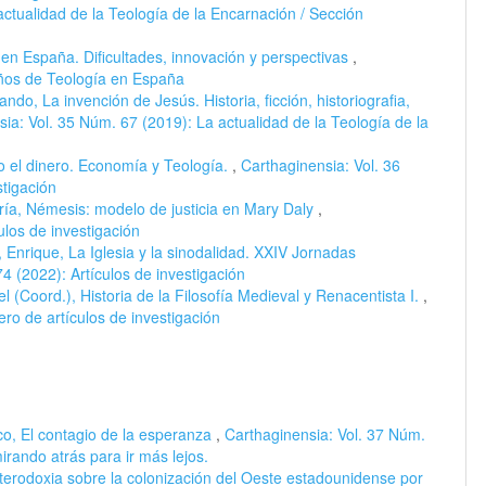
actualidad de la Teología de la Encarnación / Sección
en España. Dificultades, innovación y perspectivas
,
años de Teología en España
do, La invención de Jesús. Historia, ficción, historiografia,
ia: Vol. 35 Núm. 67 (2019): La actualidad de la Teología de la
 o el dinero. Economía y Teología.
,
Carthaginensia: Vol. 36
tigación
ía, Némesis: modelo de justicia en Mary Daly
,
ulos de investigación
 Enrique, La Iglesia y la sinodalidad. XXIV Jornadas
4 (2022): Artículos de investigación
 (Coord.), Historia de la Filosofía Medieval y Renacentista I.
,
ro de artículos de investigación
o, El contagio de la esperanza
,
Carthaginensia: Vol. 37 Núm.
mirando atrás para ir más lejos.
terodoxia sobre la colonización del Oeste estadounidense por