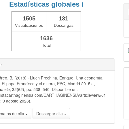
Estadísticas globales
ℹ️
1505
131
Visualizaciones
Descargas
1636
Total
ar
reo, B. (2018) «Lluch Frechina, Enrique, Una economía
 El papa Francisco y el dinero, PPC, Madrid 2015».,
nensia
, 32(62), pp. 538–540. Disponible en:
evistacarthaginensia.com/CARTHAGINENSIA/article/view/61
: 9 agosto 2026).
matos de cita
Descargar cita