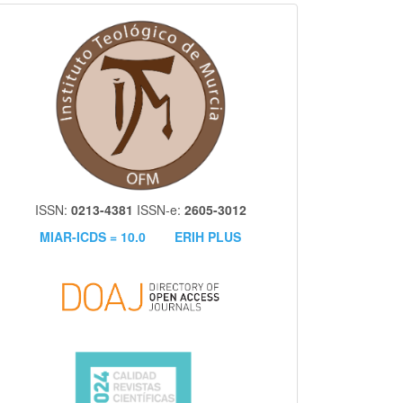
itm
ISSN:
0213-4381
ISSN-e:
2605-3012
MIAR-ICDS = 10.0
ERIH PLUS