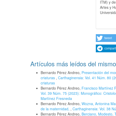
ITM) y de
Artes y H
Universid
tweet
compart
Artículos más leídos del mismo
Bernardo Pérez Andreo,
Presentación del mon
criaturas
,
Carthaginensia: Vol. 41 Núm. 80 (2
criaturas
Bernardo Pérez Andreo,
Francisco Martínez F
Vol. 39 Núm. 75 (2023): Monográfico: Cristol
Martínez Fresneda
Bernardo Pérez Andreo,
Wozna, Antonina Marí
de la maternidad,
,
Carthaginensia: Vol. 38 Nú
Bernardo Pérez Andreo,
Berciano, Modesto, T