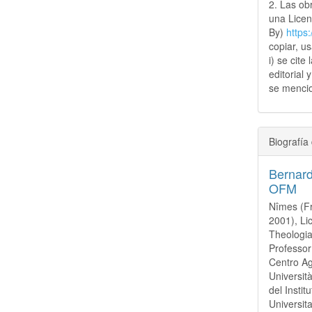
2. Las obr
una Lice
By)
https
copiar, u
i) se cite
editorial 
se mencio
Biografía 
Bernar
OFM
Nîmes (Fr
2001), Li
Theologia
Professor
Centro Ag
Universit
del Insti
Universit