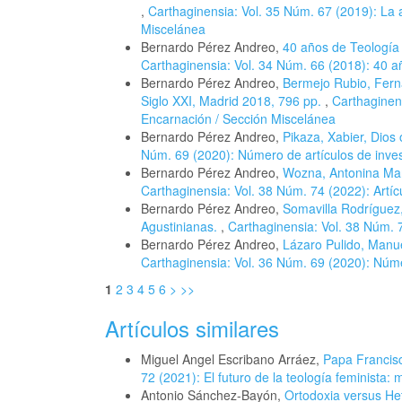
,
Carthaginensia: Vol. 35 Núm. 67 (2019): La 
Miscelánea
Bernardo Pérez Andreo,
40 años de Teología 
Carthaginensia: Vol. 34 Núm. 66 (2018): 40 
Bernardo Pérez Andreo,
Bermejo Rubio, Fernan
Siglo XXI, Madrid 2018, 796 pp.
,
Carthaginens
Encarnación / Sección Miscelánea
Bernardo Pérez Andreo,
Pikaza, Xabier, Dios
Núm. 69 (2020): Número de artículos de inves
Bernardo Pérez Andreo,
Wozna, Antonina Mar
Carthaginensia: Vol. 38 Núm. 74 (2022): Artíc
Bernardo Pérez Andreo,
Somavilla Rodríguez,
Agustinianas.
,
Carthaginensia: Vol. 38 Núm. 7
Bernardo Pérez Andreo,
Lázaro Pulido, Manuel
Carthaginensia: Vol. 36 Núm. 69 (2020): Núme
1
2
3
4
5
6
>
>>
Artículos similares
Miguel Angel Escribano Arráez,
Papa Francisc
72 (2021): El futuro de la teología feminista: 
Antonio Sánchez-Bayón,
Ortodoxia versus He