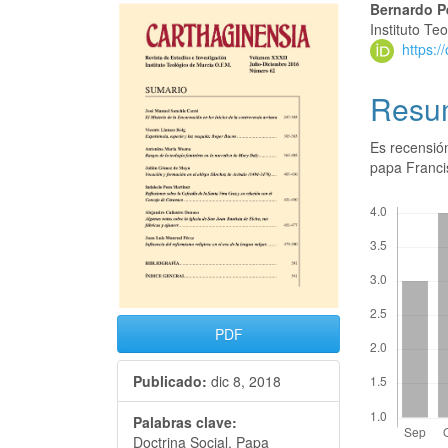
Bernardo P
Instituto T
https:
Resu
Es recensió
papa Franci
Descargas
PDF
Publicado:
dic 8, 2018
Palabras clave:
Doctrina Social, Papa