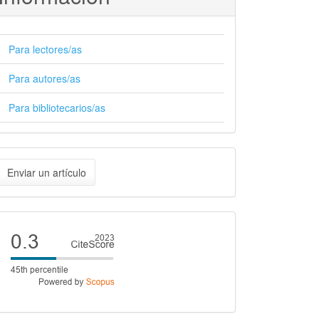
Para lectores/as
Para autores/as
Para bibliotecarios/as
nviar
Enviar un artículo
n
rtículo
Cite
score