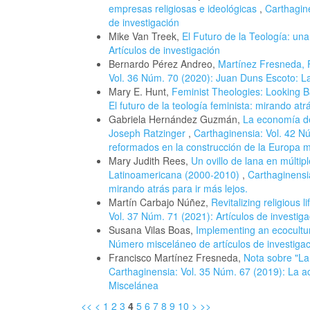
empresas religiosas e ideológicas
,
Carthagin
de investigación
Mike Van Treek,
El Futuro de la Teología: una
Artículos de investigación
Bernardo Pérez Andreo,
Martínez Fresneda, F
Vol. 36 Núm. 70 (2020): Juan Duns Escoto: La 
Mary E. Hunt,
Feminist Theologies: Looking 
El futuro de la teología feminista: mirando atr
Gabriela Hernández Guzmán,
La economía de
Joseph Ratzinger
,
Carthaginensia: Vol. 42 Nú
reformados en la construcción de la Europa 
Mary Judith Rees,
Un ovillo de lana en múltip
Latinoamericana (2000-2010)
,
Carthaginensia
mirando atrás para ir más lejos.
Martín Carbajo Núñez,
Revitalizing religious 
Vol. 37 Núm. 71 (2021): Artículos de investiga
Susana Vilas Boas,
Implementing an ecocultur
Número misceláneo de artículos de investiga
Francisco Martínez Fresneda,
Nota sobre "La
Carthaginensia: Vol. 35 Núm. 67 (2019): La ac
Miscelánea
<<
<
1
2
3
4
5
6
7
8
9
10
>
>>