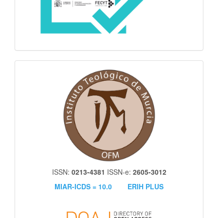
itm
ISSN:
0213-4381
ISSN-e:
2605-3012
MIAR-ICDS = 10.0
ERIH PLUS