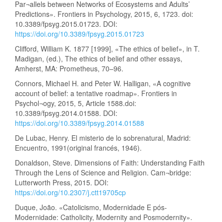
Par¬allels between Networks of Ecosystems and Adults’
Predictions». Frontiers in Psychology, 2015, 6, 1723. doi:
10.3389/fpsyg.2015.01723. DOI:
https://doi.org/10.3389/fpsyg.2015.01723
Clifford, William K. 1877 [1999], «The ethics of belief», in T.
Madigan, (ed.), The ethics of belief and other essays,
Amherst, MA: Prometheus, 70–96.
Connors, Michael H. and Peter W. Halligan, «A cognitive
account of belief: a tentative roadmap». Frontiers in
Psychol¬ogy, 2015, 5, Article 1588.doi:
10.3389/fpsyg.2014.01588. DOI:
https://doi.org/10.3389/fpsyg.2014.01588
De Lubac, Henry. El misterio de lo sobrenatural, Madrid:
Encuentro, 1991(original francés, 1946).
Donaldson, Steve. Dimensions of Faith: Understanding Faith
Through the Lens of Science and Religion. Cam¬bridge:
Lutterworth Press, 2015. DOI:
https://doi.org/10.2307/j.ctt19705cp
Duque, João. «Catolicismo, Modernidade E pós-
Modernidade: Catholicity, Modernity and Posmodernity».