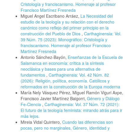
Cristología y franciscanismo. Homenaje al profesor
Francisco Martínez Fresneda
Miguel Angel Escribano Arráez,
La Necesidad del
estudio de la teología y su relación con el derecho
canónico como reflejo del primer principio en la
construcción del Pueblo de Dios
,
Carthaginensia: Vol.
39 Núm. 75 (2023): Monográfico: Cristología y
franciscanismo. Homenaje al profesor Francisco
Martínez Fresneda
Antonio Sánchez-Bayón,
Enseñanzas de la Escuela de
Salamanca en economía: crítica a la síntesis
neoclásica y bases para una alternativa de
fundamentos
,
Carthaginensia: Vol. 42 Núm. 82
(2026): Religión, política, economía. Católicos y
reformados en la construcción de la Europa moderna
María Nely Vásquez Pérez, Miguel Ramón Viguri Axpe,
Francisco Javier Martínez Baigorri,
Género y Diálogo
Fe-Ciencia
,
Carthaginensia: Vol. 37 Núm. 72 (2021):
El futuro de la teología feminista: mirando atrás para ir
más lejos.
Mireia Vidal Quintero,
Cuando las diferencias son
pocas, pero no marginales, Género, identidad y