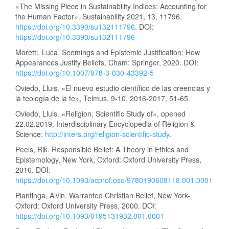
«The Missing Piece in Sustainability Indices: Accounting for
the Human Factor». Sustainability 2021, 13, 11796.
https://doi.org/10.3390/su132111796
. DOI:
https://doi.org/10.3390/su132111796
Moretti, Luca. Seemings and Epistemic Justification: How
Appearances Justify Beliefs, Cham: Springer, 2020. DOI:
https://doi.org/10.1007/978-3-030-43392-5
Oviedo, Lluis. «El nuevo estudio científico de las creencias y
la teología de la fe», Telmus, 9-10, 2016-2017, 51-65.
Oviedo, Lluis. «Religion, Scientific Study of», opened
22.02.2019, Interdisciplinary Encyclopedia of Religion &
Science:
http://inters.org/religion-scientific-study
.
Peels, Rik. Responsible Belief: A Theory in Ethics and
Epistemology, New York, Oxford: Oxford University Press,
2016. DOI:
https://doi.org/10.1093/acprof:oso/9780190608118.001.0001
Plantinga, Alvin. Warranted Christian Belief, New York-
Oxford: Oxford University Press, 2000. DOI:
https://doi.org/10.1093/0195131932.001.0001