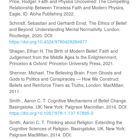
Price, Rodger. Faith and Physics Uncovered: The Compelling
Relationship Between Timeless Faith and Modern Physics,
Eagle, ID: Aloha Publishing 2022.
Schmidt, Sebastian and Gerhardt Ernst. The Ethics of Belief
and Beyond: Understanding Mental Normativity. London:
Routledge, 2020. DOI:
https://doi.org/10.4324/9780429284977
Shagan, Ethan H. The Birth of Modern Belief: Faith and
Judgement from the Middle Ages to the Enlightenment,
Princeton & Oxford: Princeton University Press, 2021.
Shermer, Michael. The Believing Brain: From Ghosts and
Gods to Politics and Conspiracies — How We Construct
Beliefs and Reinforce Them as Truths, London: MacMillan,
2011.
Smith , Aaron C. T. Cognitive Mechanisms of Belief Change.
Basingstoke, UK, New York: Palgrave Macmillan, 2016. DOI:
https://doi.org/10.1057/978-1-137-57895-2
Smith, Aaron C. T. Thinking about Religion: Extending the
Cognitive Sciences of Religion. Basingstoke, UK, New York:
Palgrave MacMillan, 2014. DOI: