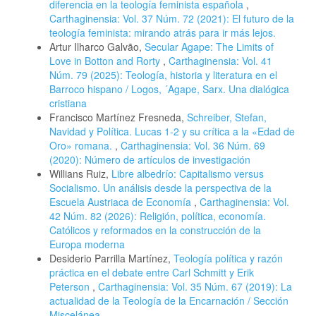
diferencia en la teología feminista española
,
Carthaginensia: Vol. 37 Núm. 72 (2021): El futuro de la
teología feminista: mirando atrás para ir más lejos.
Artur Ilharco Galvão,
Secular Agape: The Limits of
Love in Botton and Rorty
,
Carthaginensia: Vol. 41
Núm. 79 (2025): Teología, historia y literatura en el
Barroco hispano / Logos, ´Agape, Sarx. Una dialógica
cristiana
Francisco Martínez Fresneda,
Schreiber, Stefan,
Navidad y Política. Lucas 1-2 y su crítica a la «Edad de
Oro» romana.
,
Carthaginensia: Vol. 36 Núm. 69
(2020): Número de artículos de investigación
Willians Ruiz,
Libre albedrío: Capitalismo versus
Socialismo. Un análisis desde la perspectiva de la
Escuela Austriaca de Economía
,
Carthaginensia: Vol.
42 Núm. 82 (2026): Religión, política, economía.
Católicos y reformados en la construcción de la
Europa moderna
Desiderio Parrilla Martínez,
Teología política y razón
práctica en el debate entre Carl Schmitt y Erik
Peterson
,
Carthaginensia: Vol. 35 Núm. 67 (2019): La
actualidad de la Teología de la Encarnación / Sección
Miscelánea