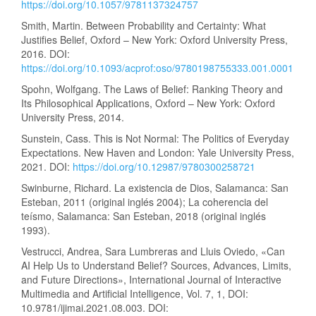
https://doi.org/10.1057/9781137324757
Smith, Martin. Between Probability and Certainty: What
Justifies Belief, Oxford – New York: Oxford University Press,
2016. DOI:
https://doi.org/10.1093/acprof:oso/9780198755333.001.0001
Spohn, Wolfgang. The Laws of Belief: Ranking Theory and
Its Philosophical Applications, Oxford – New York: Oxford
University Press, 2014.
Sunstein, Cass. This is Not Normal: The Politics of Everyday
Expectations. New Haven and London: Yale University Press,
2021. DOI:
https://doi.org/10.12987/9780300258721
Swinburne, Richard. La existencia de Dios, Salamanca: San
Esteban, 2011 (original inglés 2004); La coherencia del
teísmo, Salamanca: San Esteban, 2018 (original inglés
1993).
Vestrucci, Andrea, Sara Lumbreras and Lluis Oviedo, «Can
AI Help Us to Understand Belief? Sources, Advances, Limits,
and Future Directions», International Journal of Interactive
Multimedia and Artificial Intelligence, Vol. 7, 1, DOI:
10.9781/ijimai.2021.08.003. DOI: