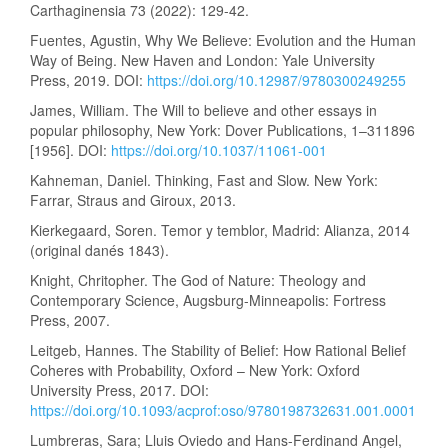
Carthaginensia 73 (2022): 129-42.
Fuentes, Agustin, Why We Believe: Evolution and the Human
Way of Being. New Haven and London: Yale University
Press, 2019. DOI:
https://doi.org/10.12987/9780300249255
James, William. The Will to believe and other essays in
popular philosophy, New York: Dover Publications, 1–311896
[1956]. DOI:
https://doi.org/10.1037/11061-001
Kahneman, Daniel. Thinking, Fast and Slow. New York:
Farrar, Straus and Giroux, 2013.
Kierkegaard, Soren. Temor y temblor, Madrid: Alianza, 2014
(original danés 1843).
Knight, Chritopher. The God of Nature: Theology and
Contemporary Science, Augsburg-Minneapolis: Fortress
Press, 2007.
Leitgeb, Hannes. The Stability of Belief: How Rational Belief
Coheres with Probability, Oxford – New York: Oxford
University Press, 2017. DOI:
https://doi.org/10.1093/acprof:oso/9780198732631.001.0001
Lumbreras, Sara; Lluis Oviedo and Hans-Ferdinand Angel,