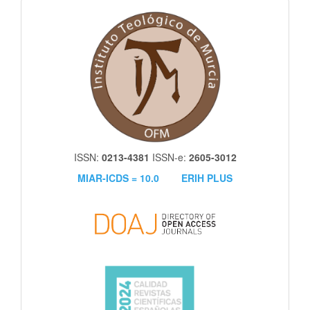
itm
ISSN:
0213-4381
ISSN-e:
2605-3012
MIAR-ICDS = 10.0
ERIH PLUS