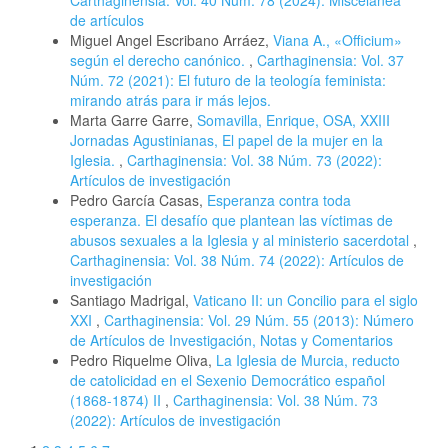
de artículos
Miguel Angel Escribano Arráez,
Viana A., «Officium»
según el derecho canónico.
,
Carthaginensia: Vol. 37
Núm. 72 (2021): El futuro de la teología feminista:
mirando atrás para ir más lejos.
Marta Garre Garre,
Somavilla, Enrique, OSA, XXIII
Jornadas Agustinianas, El papel de la mujer en la
Iglesia.
,
Carthaginensia: Vol. 38 Núm. 73 (2022):
Artículos de investigación
Pedro García Casas,
Esperanza contra toda
esperanza. El desafío que plantean las víctimas de
abusos sexuales a la Iglesia y al ministerio sacerdotal
,
Carthaginensia: Vol. 38 Núm. 74 (2022): Artículos de
investigación
Santiago Madrigal,
Vaticano II: un Concilio para el siglo
XXI
,
Carthaginensia: Vol. 29 Núm. 55 (2013): Número
de Artículos de Investigación, Notas y Comentarios
Pedro Riquelme Oliva,
La Iglesia de Murcia, reducto
de catolicidad en el Sexenio Democrático español
(1868-1874) II
,
Carthaginensia: Vol. 38 Núm. 73
(2022): Artículos de investigación