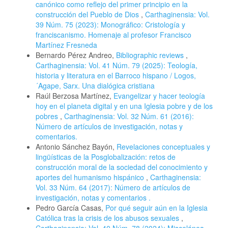
canónico como reflejo del primer principio en la
construcción del Pueblo de Dios
,
Carthaginensia: Vol.
39 Núm. 75 (2023): Monográfico: Cristología y
franciscanismo. Homenaje al profesor Francisco
Martínez Fresneda
Bernardo Pérez Andreo,
Bibliographic reviews
,
Carthaginensia: Vol. 41 Núm. 79 (2025): Teología,
historia y literatura en el Barroco hispano / Logos,
´Agape, Sarx. Una dialógica cristiana
Raúl Berzosa Martínez,
Evangelizar y hacer teología
hoy en el planeta digital y en una Iglesia pobre y de los
pobres
,
Carthaginensia: Vol. 32 Núm. 61 (2016):
Número de artículos de investigación, notas y
comentarios.
Antonio Sánchez Bayón,
Revelaciones conceptuales y
lingüísticas de la Posglobalización: retos de
construcción moral de la sociedad del conocimiento y
aportes del humanismo hispánico
,
Carthaginensia:
Vol. 33 Núm. 64 (2017): Número de artículos de
investigación, notas y comentarios .
Pedro García Casas,
Por qué seguir aún en la Iglesia
Católica tras la crisis de los abusos sexuales
,
Carthaginensia: Vol. 40 Núm. 78 (2024): Miscelánea