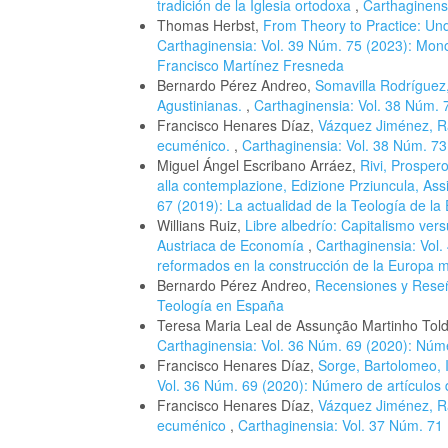
tradición de la Iglesia ortodoxa
,
Carthaginensi
Thomas Herbst,
From Theory to Practice: Un
Carthaginensia: Vol. 39 Núm. 75 (2023): Mono
Francisco Martínez Fresneda
Bernardo Pérez Andreo,
Somavilla Rodríguez,
Agustinianas.
,
Carthaginensia: Vol. 38 Núm. 7
Francisco Henares Díaz,
Vázquez Jiménez, Raf
ecuménico.
,
Carthaginensia: Vol. 38 Núm. 73 
Miguel Ángel Escribano Arráez,
Rivi, Prospero
alla contemplazione, Edizione Prziuncula, As
67 (2019): La actualidad de la Teología de l
Willians Ruiz,
Libre albedrío: Capitalismo vers
Austriaca de Economía
,
Carthaginensia: Vol.
reformados en la construcción de la Europa 
Bernardo Pérez Andreo,
Recensiones y Res
Teología en España
Teresa Maria Leal de Assunção Martinho Told
Carthaginensia: Vol. 36 Núm. 69 (2020): Núme
Francisco Henares Díaz,
Sorge, Bartolomeo, I
Vol. 36 Núm. 69 (2020): Número de artículos 
Francisco Henares Díaz,
Vázquez Jiménez, Raf
ecuménico
,
Carthaginensia: Vol. 37 Núm. 71 (