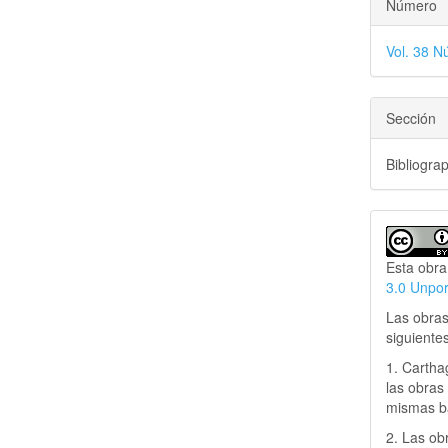
Número
Vol. 38 N
Sección
Bibliogra
Esta obra
3.0 Unpo
Las obras
siguiente
1. Cartha
las obras 
mismas ba
2. Las obr