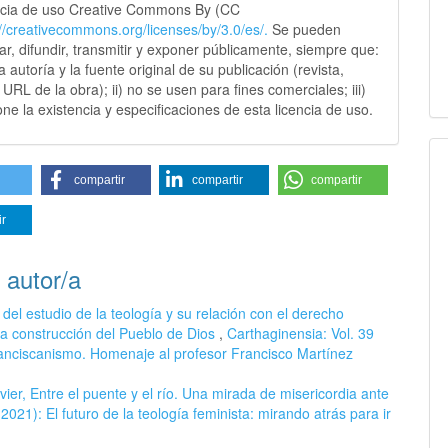
ncia de uso Creative Commons By (CC
://creativecommons.
org/licenses/by/3.0/es/.
Se pueden
sar, difundir, transmitir y exponer públicamente, siempre que:
 la autoría y la fuente original de su publicación (revista,
y URL de la obra); ii) no se usen para fines comerciales; iii)
ne la existencia y especificaciones de esta licencia de uso.
compartir
compartir
compartir
ir
 autor/a
del estudio de la teología y su relación con el derecho
 la construcción del Pueblo de Dios
,
Carthaginensia: Vol. 39
ranciscanismo. Homenaje al profesor Francisco Martínez
ier, Entre el puente y el río. Una mirada de misericordia ante
021): El futuro de la teología feminista: mirando atrás para ir