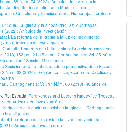
a: Vol. 38 Núm. 74 (2022): Artículos de investigación
derstanding the Incarnation as a Mode of Union
,
gráfico: Cristología y franciscanismo. Homenaje al profesor
 Enrique, La Iglesia y la sinodalidad. XXIV Jornadas
4 (2022): Artículos de investigación
ael, La reforma de la Iglesia a la luz del movimiento
(2022): Artículos de investigación
, Con tutto il cuore e con tutta l’anima. Una via francescana
sisi 2018, 153 pp., 21x15 cms.
,
Carthaginensia: Vol. 35 Núm.
a Encarnación / Sección Miscelánea
us Socialismo. Un análisis desde la perspectiva de la Escuela
 42 Núm. 82 (2026): Religión, política, economía. Católicos y
moderna
eñas
,
Carthaginensia: Vol. 34 Núm. 66 (2018): 40 años de
y, Rui Estrada,
Forgiveness and Luther's Ninety-five Theses
,
ro de artículos de investigación
ntroducción a la doctrina social de la Iglesia.
,
Carthaginensia:
de investigación
ael, La reforma de la Iglesia a la luz del movimiento
2021): Artículos de investigación