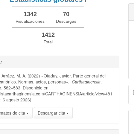
1342
70
Visualizaciones
Descargas
1412
Total
ar
 Arráez, M. A. (2022) «Otaduy, Javier, Parte general del
canónico. Normas, actos, personas».,
Carthaginensia
,
p. 582–583. Disponible en:
evistacarthaginensia.com/CARTHAGINENSIA/article/view/481
: 6 agosto 2026).
matos de cita
Descargar cita