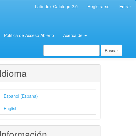
Latíndex-Catálogo 2.0
Registrarse
Entrar
Política de Acceso Abierto
Acerca de
Buscar
Idioma
Español (España)
English
Información