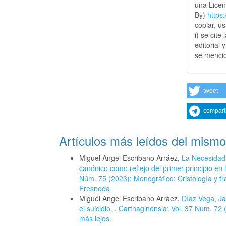
una Lice
By)
https
copiar, u
i) se cite
editorial 
se mencio
tweet
compart
Artículos más leídos del mismo
Miguel Angel Escribano Arráez,
La Necesidad 
canónico como reflejo del primer principio en
Núm. 75 (2023): Monográfico: Cristología y f
Fresneda
Miguel Angel Escribano Arráez,
Díaz Vega, Jav
el suicidio.
,
Carthaginensia: Vol. 37 Núm. 72 (2
más lejos.