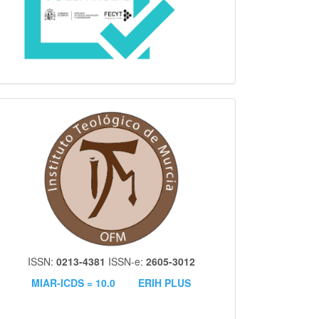
itm
ISSN:
0213-4381
ISSN-e:
2605-3012
MIAR-ICDS = 10.0
ERIH PLUS