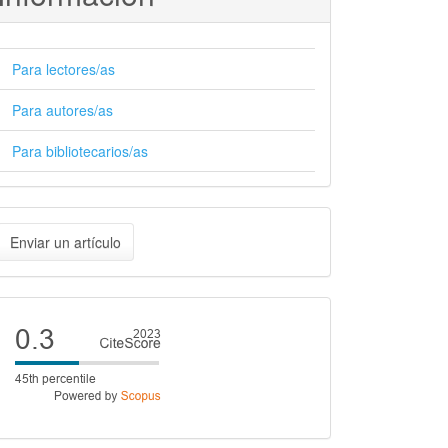
Para lectores/as
Para autores/as
Para bibliotecarios/as
nviar
Enviar un artículo
n
rtículo
Cite
score