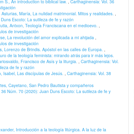
m S., An introduction to biblical law.
,
Carthaginensia: Vol. 36
tigación
s Asturias, María, La nulidad matrimonial. Mitos y realidades.
,
 Duns Escoto: La sutileza de fe y razón
utia, Antxon, Teología Franciscana en el medioevo.
,
ulos de investigación
se, La revolución del amor explicada a mi ahijada
,
ulos de investigación
us, Lorenzo de Brindis. Apóstol en las calles de Europa.
,
uro de la teología feminista: mirando atrás para ir más lejos.
riosvaldo, Francisco de Asís y la liturgia.
,
Carthaginensia: Vol.
leza de fe y razón
Isabel, Las discípulas de Jesús.
,
Carthaginensia: Vol. 38
tes, Cayetano, San Pedro Bautista y compañeros
. 36 Núm. 70 (2020): Juan Duns Escoto: La sutileza de fe y
der, Introducción a la teología litúrgica. A la luz de la