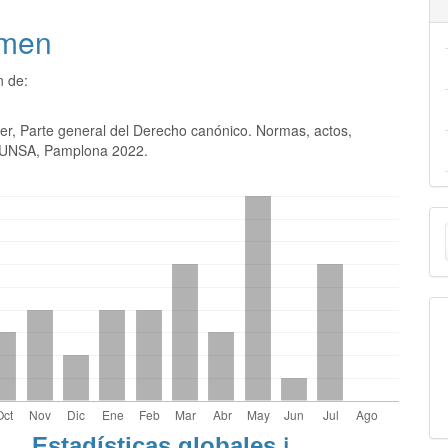
men
n de:
ier, Parte general del Derecho canónico. Normas, actos,
EUNSA, Pamplona 2022.
E
u
a
Estadísticas globales
ℹ️