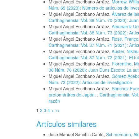
Miguel Angel Escribano Arráez,
Morrow, Willia
Núm. 69 (2020): Número de artículos de inves
Miguel Angel Escribano Arráez,
Álvarez de la
Carthaginensia: Vol. 36 Núm. 70 (2020): Juan
Miguel Angel Escribano Arráez,
Amunarriz Urr
Carthaginensia: Vol. 38 Núm. 73 (2022): Artíc
Miguel Ángel Escribano Arráez,
Rose, Françoi
Carthaginensia: Vol. 37 Núm. 71 (2021): Artíc
Miguel Angel Escribano Arráez,
Kuster, Nikla
Carthaginensia: Vol. 37 Núm. 72 (2021): El fut
Miguel Angel Escribano Arráez,
Florentino, Ma
36 Núm. 70 (2020): Juan Duns Escoto: La suti
Miguel Angel Escribano Arráez,
Gómez-Acebo, 
Núm. 73 (2022): Artículos de investigación
Miguel Angel Escribano Arráez,
Sánchez Fuer
protomártires de Japón.
,
Carthaginensia: Vol
razón
1
2
3
4
>
>>
Artículos similares
José Manuel Sanchis Cantó,
Schmemann, Alexan