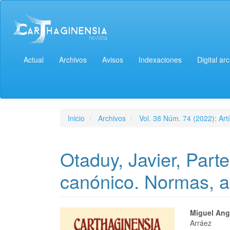
Actual
Archivos
Avisos
Indexaciones
Digital ar
Inicio
Archivos
Vol. 38 Núm. 74 (2022): Artí
Otaduy, Javier, Part
canónico. Normas, a
Miguel Ang
Arráez