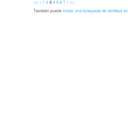
<<
<
1
2
3
4
5
6
7
>
>>
También puede
Iniciar una búsqueda de similitud 