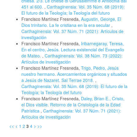
chiesa. 2/3. Le chiese di Gerusalemme e Antiochia dal
451 al 600.
,
Carthaginensia: Vol. 35 Núm. 68 (2019):
El futuro de la Teología; la Teología del futuro
Francisco Martínez Fresneda,
Augustin, George, El
Dios trinitario. La fe cristiana en la era secular
,
Carthaginensia: Vol. 37 Núm. 71 (2021): Artículos de
investigación
Francisco Martínez Fresneda,
Iribarnegaray, Teresa,
En el centro, Jesús. Lectura existencial del Evangelio
de Mateo.
,
Carthaginensia: Vol. 38 Núm. 73 (2022):
Artículos de investigación
Francisco Martínez Fresneda,
Trigo, Pedro, Jesús
nuestro hermano. Acercamientos orgánicos y situados
a Jesús de Nazaret. Sal Terrae 2018.
,
Carthaginensia: Vol. 35 Núm. 68 (2019): El futuro de la
Teología; la Teología del futuro
Francisco Martínez Fresneda,
Daley, Brian E., Cristo,
el Dios visible. Retorno de la Cristología de la Edad
Patrística
,
Carthaginensia: Vol. 37 Núm. 71 (2021):
Artículos de investigación
<<
<
1
2
3
4
>
>>