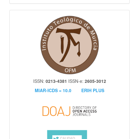
itm
ISSN:
0213-4381
ISSN-e:
2605-3012
MIAR-ICDS = 10.0
ERIH PLUS