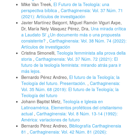
Mike Van Treek,
El Futuro de la Teología: una
perspectiva bíblica
,
Carthaginensia: Vol. 37 Núm. 71
(2021): Artículos de investigación
Javier Martínez Baigorri, Miguel Ramón Viguri Axpe,
Dr, María Nely Vásquez Pérez, Dra,
Una mirada crítica
a Laudato Si' ¿Un documento más o una propuesta
consistente?
,
Carthaginensia: Vol. 38 Núm. 74 (2022):
Artículos de investigación
Cristina Simonelli,
Teologia femminista alla prova della
storia
,
Carthaginensia: Vol. 37 Núm. 72 (2021): El
futuro de la teología feminista: mirando atrás para ir
más lejos.
Bernardo Pérez Andreo,
El futuro de la Teología; la
Teología del futuro. Presentación.
,
Carthaginensia:
Vol. 35 Núm. 68 (2019): El futuro de la Teología; la
Teología del futuro
Johann Baptist Metz,
Teología e Iglesia en
Latinoamérica. Elementos proféticos del cristianismo
actual
,
Carthaginensia: Vol. 8 Núm. 13-14 (1992):
América: variaciones de futuro
Bernardo Pérez Andreo,
Bibliografía Carthaginensia
81
,
Carthaginensia: Vol. 42 Núm. 81 (2026):