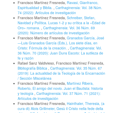
Francisco Martínez Fresneda,
Ravasi, Gianfranco,
Espiritualidad y Biblia.
,
Carthaginensia: Vol. 38 Núm.
74 (2022): Artículos de investigación
Francisco Martínez Fresneda,
Schreiber, Stefan,
Navidad y Política. Lucas 1-2 y su crítica a la «Edad de
Oro» romana.
,
Carthaginensia: Vol. 36 Núm. 69
(2020): Número de artículos de investigación
Francisco Martínez Fresneda,
Granados García, José
—Luis Granados García (Eds.), Los siete días, en
Cristo: Fórmula de la creación.
,
Carthaginensia: Vol.
36 Núm. 70 (2020): Juan Duns Escoto: La sutileza de
fe y razón
Rafael Sanz Valdivieso, Francisco Martínez Fresneda,
Bibliografía Bíblica
,
Carthaginensia: Vol. 35 Núm. 67
(2019): La actualidad de la Teología de la Encarnación
/ Sección Miscelánea
Francisco Martínez Fresneda,
Martínez Ribera,
Roberto, El amigo del novio. Juan el Bautista: historia
y teología
,
Carthaginensia: Vol. 37 Núm. 71 (2021):
Artículos de investigación
Francisco Martínez Fresneda,
Hainthaler, Theresia, (a
cura di) Alois Grillmeier, Gesù il Cristo nella fede della