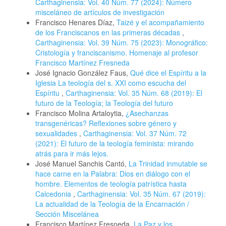
Carthaginensia: Vol. 40 Núm. 77 (2024): Número
misceláneo de artículos de investigación
Francisco Henares Díaz,
Taizé y el acompañamiento
de los Franciscanos en las primeras décadas
,
Carthaginensia: Vol. 39 Núm. 75 (2023): Monográfico:
Cristología y franciscanismo. Homenaje al profesor
Francisco Martínez Fresneda
José Ignacio González Faus,
Qué dice el Espíritu a la
Iglesia La teología del s. XXI como escucha del
Espíritu
,
Carthaginensia: Vol. 35 Núm. 68 (2019): El
futuro de la Teología; la Teología del futuro
Francisco Molina Artaloytia,
¿Asechanzas
transgenéricas? Reflexiones sobre género y
sexualidades
,
Carthaginensia: Vol. 37 Núm. 72
(2021): El futuro de la teología feminista: mirando
atrás para ir más lejos.
José Manuel Sanchis Cantó,
La Trinidad inmutable se
hace carne en la Palabra: Dios en diálogo con el
hombre. Elementos de teología patrística hasta
Calcedonia
,
Carthaginensia: Vol. 35 Núm. 67 (2019):
La actualidad de la Teología de la Encarnación /
Sección Miscelánea
Francisco Martínez Fresneda,
La Paz y los