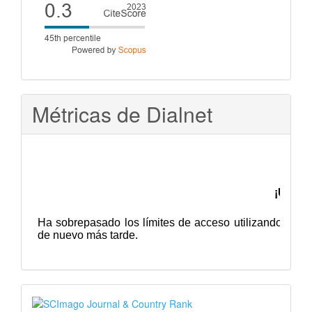
Cite
score
Métricas de Dialnet
SJR