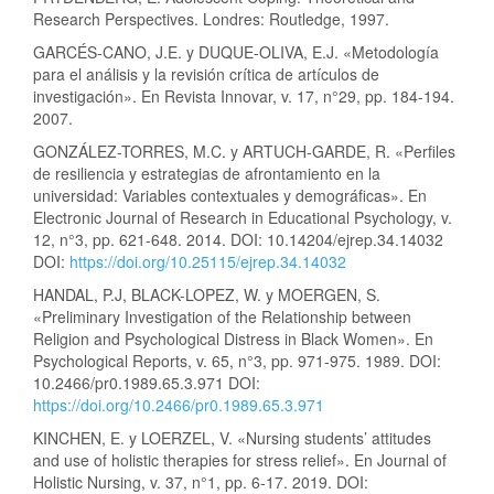
Research Perspectives. Londres: Routledge, 1997.
GARCÉS-CANO, J.E. y DUQUE-OLIVA, E.J. «Metodología
para el análisis y la revisión crítica de artículos de
investigación». En Revista Innovar, v. 17, n°29, pp. 184-194.
2007.
GONZÁLEZ-TORRES, M.C. y ARTUCH-GARDE, R. «Perfiles
de resiliencia y estrategias de afrontamiento en la
universidad: Variables contextuales y demográficas». En
Electronic Journal of Research in Educational Psychology, v.
12, n°3, pp. 621-648. 2014. DOI: 10.14204/ejrep.34.14032
DOI:
https://doi.org/10.25115/ejrep.34.14032
HANDAL, P.J, BLACK-LOPEZ, W. y MOERGEN, S.
«Preliminary Investigation of the Relationship between
Religion and Psychological Distress in Black Women». En
Psychological Reports, v. 65, n°3, pp. 971-975. 1989. DOI:
10.2466/pr0.1989.65.3.971 DOI:
https://doi.org/10.2466/pr0.1989.65.3.971
KINCHEN, E. y LOERZEL, V. «Nursing students’ attitudes
and use of holistic therapies for stress relief». En Journal of
Holistic Nursing, v. 37, n°1, pp. 6-17. 2019. DOI: