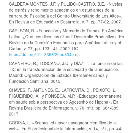
CALDERA-MONTES, J.F. y PULIDO-CASTRO, B.E. «Niveles
de estrés y rendimiento académico en estudiantes de la
carrera de Psicología del Centro Universitario de Los Altos».
En Revista de Educación y Desarrollo, v. 7, pp. 77-82. 2007.
CARLSON, B. «Educación y Mercado de Trabajo En América
Latina: ¿Qué nos dicen las cifras? Desarrollo Productivo». En
Revista de la Comisión Económica para América Latina y el
Caribe. v. 77, pp. 123-141. 2002. DOI:
https://doi.org/10.18356/2eee834c-es
CARNEIRO, R., TOSCANO, J.C. y DÍAZ, T. La función de las
TIC en la transformación de la sociedad y de la educación.
Madrid: Organización de Estados Iberoamericanos y
Fundación Santillana, 2015.
CHAVES, F., ANTUNES, E., LAPROVITA, D., PEIXOTO, L.,
FIGUEIRIDO, A., y FONSECA, M.P. «Educação permanente
em saúde sob a perspectiva de Agostinho de Hipona». En
Revista Brasileira de Enfermagem, v. 70, n°3, pp. 684-689.
2017.
CODINA, L. «Scopus: el mayor navegador científico de la
web». En El profesional de la información, v. 14, n°1, pp. 44-