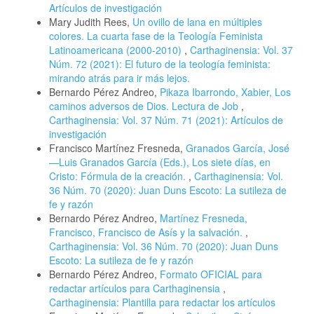
Artículos de investigación
Mary Judith Rees,
Un ovillo de lana en múltiples
colores. La cuarta fase de la Teología Feminista
Latinoamericana (2000-2010)
,
Carthaginensia: Vol. 37
Núm. 72 (2021): El futuro de la teología feminista:
mirando atrás para ir más lejos.
Bernardo Pérez Andreo,
Pikaza Ibarrondo, Xabier, Los
caminos adversos de Dios. Lectura de Job
,
Carthaginensia: Vol. 37 Núm. 71 (2021): Artículos de
investigación
Francisco Martínez Fresneda,
Granados García, José
—Luis Granados García (Eds.), Los siete días, en
Cristo: Fórmula de la creación.
,
Carthaginensia: Vol.
36 Núm. 70 (2020): Juan Duns Escoto: La sutileza de
fe y razón
Bernardo Pérez Andreo,
Martínez Fresneda,
Francisco, Francisco de Asís y la salvación.
,
Carthaginensia: Vol. 36 Núm. 70 (2020): Juan Duns
Escoto: La sutileza de fe y razón
Bernardo Pérez Andreo,
Formato OFICIAL para
redactar artículos para Carthaginensia
,
Carthaginensia: Plantilla para redactar los artículos