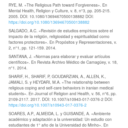
RYE, M. «The Religious Path toward Forgiveness». En
Mental Health, Religion y Culture, v. 8, n°3, pp. 205-215.
2005. DOI: 10.1080/13694670500138882 DOI:
https://doi.org/10.1080/13694670500138882
SALGADO, A.C. «Revisión de estudios empíricos sobre el
impacto de la religión, religiosidad y espiritualidad como
factores protectores». En Propósitos y Representaciones, v.
2, n°1, pp. 121-159. 2014.
SANTANA, J. «Normas para elaborar y evaluar artículos
científicos». En Revista Archivo Médico de Camagüey, v. 18,
n°1. 2014.
SHARIF, H., SHARIF, P, GOUDARZIAN, A., ALLEN, K.,
JAMALI, S. y HEYDARI, M.A. «The relationship between
religious coping and self-care behaviors in iranian medical
students». En Journal of Religion and Health, v. 56, n°6, pp.
2109-2117. 2017. DOI: 10.1007/s10943-017-0376-2 DOI:
https://doi.org/10.1007/s10943-017-0376-2
SOARES, A.P., ALMEIDA, L. y GUISANDE, A. «Ambiente
académico y adaptación a la universidad: Un estudio con
estudiantes de 1° año de la Universidad do Minho». En