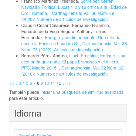
Francisco Martínez Fresneda,
Schreiber, Stefan,
Navidad y Política. Lucas 1-2 y su crítica a la «Edad de
Oro» romana.
,
Carthaginensia: Vol. 36 Núm. 69
(2020): Número de artículos de investigación
Claudio César Calabrese, Fernando Brambila,
Eduardo de la Vega Segura, Anthony Torres
Hernandez,
Energía y medio ambiente. Una mirada
desde la Encíclica Laudato Si'
,
Carthaginensia: Vol. 38
Núm. 73 (2022): Artículos de investigación
Bernardo Pérez Andreo,
Lluch Frechina, Enrique, Una
economía que mata. El papa Francisco y el dinero,
PPC, Madrid 2015.
,
Carthaginensia: Vol. 32 Núm. 62
(2016): Número de artículos de investigación
<<
<
3
4
5
6
7
8
9
10
11
12
>
>>
También puede
Iniciar una búsqueda de similitud avanzada
para este artículo.
Idioma
Español (España)