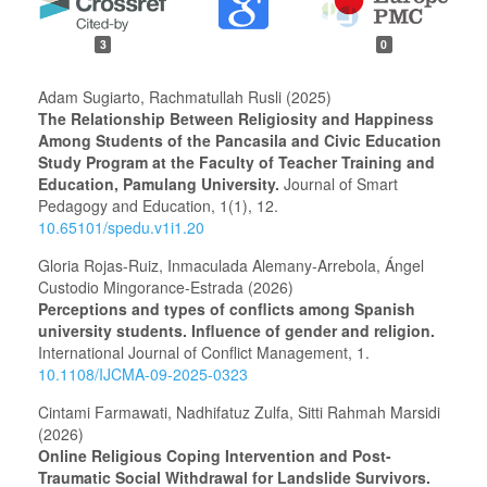
3
0
Adam Sugiarto, Rachmatullah Rusli (2025)
The Relationship Between Religiosity and Happiness
Among Students of the Pancasila and Civic Education
Study Program at the Faculty of Teacher Training and
Education, Pamulang University.
Journal of Smart
Pedagogy and Education,
1
(1),
12.
10.65101/spedu.v1i1.20
Gloria Rojas-Ruiz, Inmaculada Alemany-Arrebola, Ángel
Custodio Mingorance-Estrada (2026)
Perceptions and types of conflicts among Spanish
university students. Influence of gender and religion.
International Journal of Conflict Management,
1.
10.1108/IJCMA-09-2025-0323
Cintami Farmawati, Nadhifatuz Zulfa, Sitti Rahmah Marsidi
(2026)
Online Religious Coping Intervention and Post-
Traumatic Social Withdrawal for Landslide Survivors.