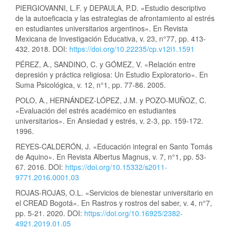
PIERGIOVANNI, L.F. y DEPAULA, P.D. «Estudio descriptivo
de la autoeficacia y las estrategias de afrontamiento al estrés
en estudiantes universitarios argentinos». En Revista
Mexicana de Investigación Educativa, v. 23, n°77, pp. 413-
432. 2018. DOI:
https://doi.org/10.22235/cp.v12i1.1591
PÉREZ, A., SANDINO, C. y GÓMEZ, V. «Relación entre
depresión y práctica religiosa: Un Estudio Exploratorio». En
Suma Psicológica, v. 12, n°1, pp. 77-86. 2005.
POLO, A., HERNÁNDEZ-LÓPEZ, J.M. y POZO-MUÑOZ, C.
«Evaluación del estrés académico en estudiantes
universitarios». En Ansiedad y estrés, v. 2-3, pp. 159-172.
1996.
REYES-CALDERÓN, J. «Educación integral en Santo Tomás
de Aquino». En Revista Albertus Magnus, v. 7, n°1, pp. 53-
67. 2016. DOI:
https://doi.org/10.15332/s2011-
9771.2016.0001.03
ROJAS-ROJAS, O.L. «Servicios de bienestar universitario en
el CREAD Bogotá». En Rastros y rostros del saber, v. 4, n°7,
pp. 5-21. 2020. DOI:
https://doi.org/10.16925/2382-
4921.2019.01.05