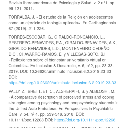
Revista Iberoamericana de Psicologia y Salud, v. 2 n°1, pp.
99-121. 2011.
TORRALBA, J. «El estudio de la Religión en adolescentes
como un ejercicio de teología aplicada». En Carthaginensia
67 (2019): 211-226.
TORRES-ESCOBAR, G., GIRALDO-RONCANCIO, L.,
RESTREPO-BENAVIDES, P.A., GIRALDO-BENAVIDES, A.K.,
GIRALDO-BENAVIDES, L.D., MONTENEGRO-CEDEÑO,
D.C., CHAVARRO-RAMOS, E. y VILLEGAS-SOTO, B.I.
«Reflexiones sobre el bienestar universitario virtual en
Colombia». En Inclusión & Desarrollo, v. 6, n°2, pp. 23-33.
2019. DOI: 10.26620/uniminuto.inclusion.6.2.2019.23-33
DOI:
https://doi.org/10.26620/uniminuto.inclusion.6.2.2019.23-33
VALLY, Z., BRETTJET, C., ALSHERAIFI, S. y ALBLOSHI, M.
«A comparative description of perceived stress and coping
strategies among psychology and nonpsychology students in
the United Arab Emirates». En Perspectives in Psychiatric
Care, v. 54, nº 4, pp. 539-546. 2018. DOI:
10.1111/ppc.12268 DOI:
https://doi.org/10.1111/ppc.12268