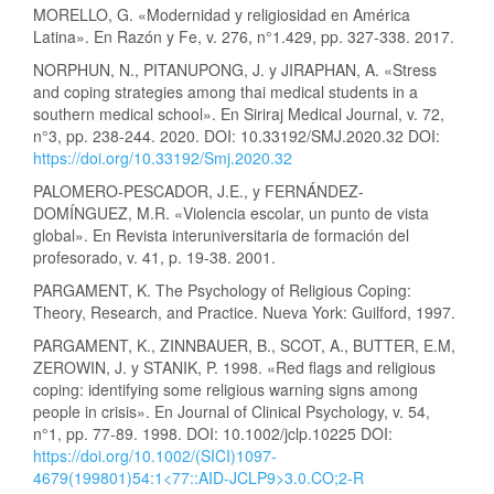
MORELLO, G. «Modernidad y religiosidad en América
Latina». En Razón y Fe, v. 276, n°1.429, pp. 327-338. 2017.
NORPHUN, N., PITANUPONG, J. y JIRAPHAN, A. «Stress
and coping strategies among thai medical students in a
southern medical school». En Siriraj Medical Journal, v. 72,
n°3, pp. 238-244. 2020. DOI: 10.33192/SMJ.2020.32 DOI:
https://doi.org/10.33192/Smj.2020.32
PALOMERO-PESCADOR, J.E., y FERNÁNDEZ-
DOMÍNGUEZ, M.R. «Violencia escolar, un punto de vista
global». En Revista interuniversitaria de formación del
profesorado, v. 41, p. 19-38. 2001.
PARGAMENT, K. The Psychology of Religious Coping:
Theory, Research, and Practice. Nueva York: Guilford, 1997.
PARGAMENT, K., ZINNBAUER, B., SCOT, A., BUTTER, E.M,
ZEROWIN, J. y STANIK, P. 1998. «Red flags and religious
coping: identifying some religious warning signs among
people in crisis». En Journal of Clinical Psychology, v. 54,
n°1, pp. 77-89. 1998. DOI: 10.1002/jclp.10225 DOI:
https://doi.org/10.1002/(SICI)1097-
4679(199801)54:1<77::AID-JCLP9>3.0.CO;2-R