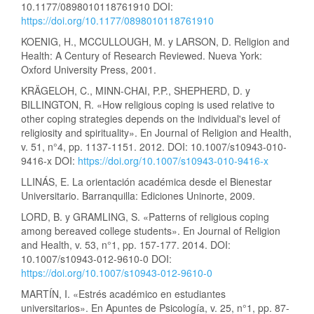
10.1177/0898010118761910 DOI:
https://doi.org/10.1177/0898010118761910
KOENIG, H., MCCULLOUGH, M. y LARSON, D. Religion and
Health: A Century of Research Reviewed. Nueva York:
Oxford University Press, 2001.
KRÄGELOH, C., MINN-CHAI, P.P., SHEPHERD, D. y
BILLINGTON, R. «How religious coping is used relative to
other coping strategies depends on the individual's level of
religiosity and spirituality». En Journal of Religion and Health,
v. 51, n°4, pp. 1137-1151. 2012. DOI: 10.1007/s10943-010-
9416-x DOI:
https://doi.org/10.1007/s10943-010-9416-x
LLINÁS, E. La orientación académica desde el Bienestar
Universitario. Barranquilla: Ediciones Uninorte, 2009.
LORD, B. y GRAMLING, S. «Patterns of religious coping
among bereaved college students». En Journal of Religion
and Health, v. 53, n°1, pp. 157-177. 2014. DOI:
10.1007/s10943-012-9610-0 DOI:
https://doi.org/10.1007/s10943-012-9610-0
MARTÍN, I. «Estrés académico en estudiantes
universitarios». En Apuntes de Psicología, v. 25, n°1, pp. 87-