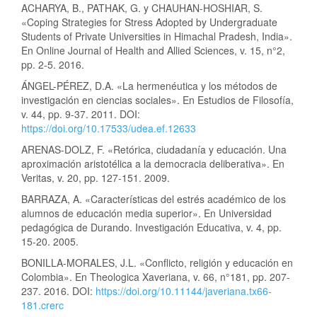
ACHARYA, B., PATHAK, G. y CHAUHAN-HOSHIAR, S.
«Coping Strategies for Stress Adopted by Undergraduate
Students of Private Universities in Himachal Pradesh, India».
En Online Journal of Health and Allied Sciences, v. 15, n°2,
pp. 2-5. 2016.
ÁNGEL-PÉREZ, D.A. «La hermenéutica y los métodos de
investigación en ciencias sociales». En Estudios de Filosofía,
v. 44, pp. 9-37. 2011. DOI:
https://doi.org/10.17533/udea.ef.12633
ARENAS-DOLZ, F. «Retórica, ciudadanía y educación. Una
aproximación aristotélica a la democracia deliberativa». En
Veritas, v. 20, pp. 127-151. 2009.
BARRAZA, A. «Características del estrés académico de los
alumnos de educación media superior». En Universidad
pedagógica de Durando. Investigación Educativa, v. 4, pp.
15-20. 2005.
BONILLA-MORALES, J.L. «Conflicto, religión y educación en
Colombia». En Theologica Xaveriana, v. 66, n°181, pp. 207-
237. 2016. DOI:
https://doi.org/10.11144/javeriana.tx66-
181.crerc