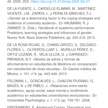
49. 2005. DOI:
https://doi.org/10.3145/epi.2005.feb.07
DE LA FUENTE, J., CARDELLE-ELAWAR, M., MARTÍNEZ-
VICENTE, J.M., ZAPATA, L. y PERALTA-SÁNCHEZ, F.J.
«Gender as a determining factor in the coping strategies and
resilience of university students». En HAUMANN, R. y
ZIMMER, G. (Eds.). Handbook of academic performance:
Predictors, learning strategies and influences of gender.
Nueva York: Nova Science Publishers, pp. 205-218. 2013.
DE LA ROSA-ROJAS, G., CHANG-GROZO, S., DELGADO-
FLORES, L., OLIVEROS-LIJAP, L., MURILLO-PÉREZ, D.,
ORTIZ-LOZADA, R., VELA-ULLOA, G. y CARREAZO-
PARIASCA, N.Y. «Niveles de estrés y formas de
afrontamiento en estudiantes de Medicina en comparación
con estudiantes de otras escuelas». En Gaceta médica de
México, v. 151, n°4, pp. 443-449. 2015.
FELDMAN, L., GONCALVES, L., CHACON-PIUGNAU, G.,
BAGÉS, N. y DE PABLO, J. «Relaciones entre estrés
académico, apoyo social, salud mental y rendimiento
académico en estudiantes universitarios venezolanos». En
Universitas Psychologica, v. 7, n°3, pp. 739-751. 2008.
FRYDENBERG, E. Adolescent Coping. Theoretical and