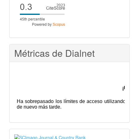
Cite
score
Métricas de Dialnet
SJR