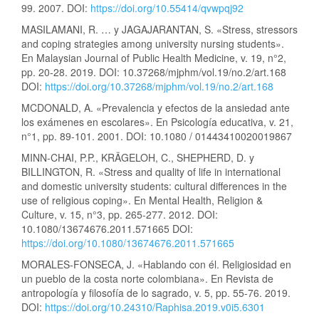
99. 2007. DOI:
https://doi.org/10.55414/qvwpqj92
MASILAMANI, R. … y JAGAJARANTAN, S. «Stress, stressors
and coping strategies among university nursing students».
En Malaysian Journal of Public Health Medicine, v. 19, n°2,
pp. 20-28. 2019. DOI: 10.37268/mjphm/vol.19/no.2/art.168
DOI:
https://doi.org/10.37268/mjphm/vol.19/no.2/art.168
MCDONALD, A. «Prevalencia y efectos de la ansiedad ante
los exámenes en escolares». En Psicología educativa, v. 21,
n°1, pp. 89-101. 2001. DOI: 10.1080 / 01443410020019867
MINN-CHAI, P.P., KRÄGELOH, C., SHEPHERD, D. y
BILLINGTON, R. «Stress and quality of life in international
and domestic university students: cultural differences in the
use of religious coping». En Mental Health, Religion &
Culture, v. 15, n°3, pp. 265-277. 2012. DOI:
10.1080/13674676.2011.571665 DOI:
https://doi.org/10.1080/13674676.2011.571665
MORALES-FONSECA, J. «Hablando con él. Religiosidad en
un pueblo de la costa norte colombiana». En Revista de
antropología y filosofía de lo sagrado, v. 5, pp. 55-76. 2019.
DOI:
https://doi.org/10.24310/Raphisa.2019.v0i5.6301