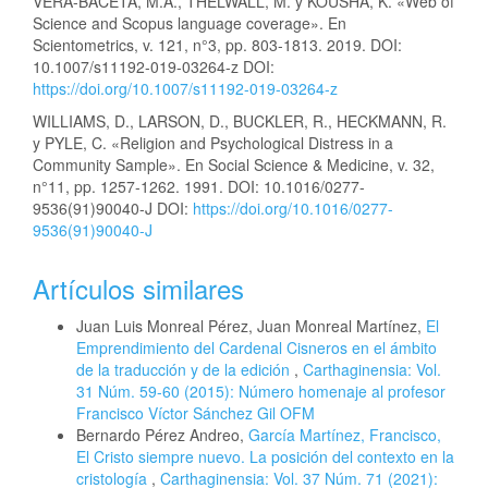
VERA-BACETA, M.Á., THELWALL, M. y KOUSHA, K. «Web of
Science and Scopus language coverage». En
Scientometrics, v. 121, n°3, pp. 803-1813. 2019. DOI:
10.1007/s11192-019-03264-z DOI:
https://doi.org/10.1007/s11192-019-03264-z
WILLIAMS, D., LARSON, D., BUCKLER, R., HECKMANN, R.
y PYLE, C. «Religion and Psychological Distress in a
Community Sample». En Social Science & Medicine, v. 32,
n°11, pp. 1257-1262. 1991. DOI: 10.1016/0277-
9536(91)90040-J DOI:
https://doi.org/10.1016/0277-
9536(91)90040-J
Artículos similares
Juan Luis Monreal Pérez, Juan Monreal Martínez,
El
Emprendimiento del Cardenal Cisneros en el ámbito
de la traducción y de la edición
,
Carthaginensia: Vol.
31 Núm. 59-60 (2015): Número homenaje al profesor
Francisco Víctor Sánchez Gil OFM
Bernardo Pérez Andreo,
García Martínez, Francisco,
El Cristo siempre nuevo. La posición del contexto en la
cristología
,
Carthaginensia: Vol. 37 Núm. 71 (2021):