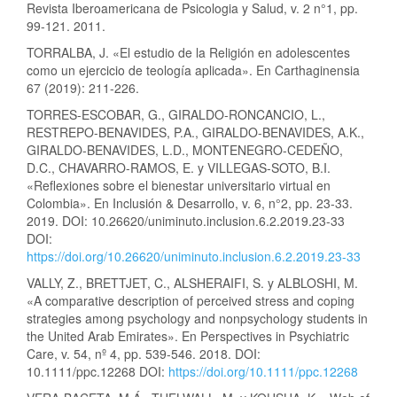
Revista Iberoamericana de Psicologia y Salud, v. 2 n°1, pp.
99-121. 2011.
TORRALBA, J. «El estudio de la Religión en adolescentes
como un ejercicio de teología aplicada». En Carthaginensia
67 (2019): 211-226.
TORRES-ESCOBAR, G., GIRALDO-RONCANCIO, L.,
RESTREPO-BENAVIDES, P.A., GIRALDO-BENAVIDES, A.K.,
GIRALDO-BENAVIDES, L.D., MONTENEGRO-CEDEÑO,
D.C., CHAVARRO-RAMOS, E. y VILLEGAS-SOTO, B.I.
«Reflexiones sobre el bienestar universitario virtual en
Colombia». En Inclusión & Desarrollo, v. 6, n°2, pp. 23-33.
2019. DOI: 10.26620/uniminuto.inclusion.6.2.2019.23-33
DOI:
https://doi.org/10.26620/uniminuto.inclusion.6.2.2019.23-33
VALLY, Z., BRETTJET, C., ALSHERAIFI, S. y ALBLOSHI, M.
«A comparative description of perceived stress and coping
strategies among psychology and nonpsychology students in
the United Arab Emirates». En Perspectives in Psychiatric
Care, v. 54, nº 4, pp. 539-546. 2018. DOI:
10.1111/ppc.12268 DOI:
https://doi.org/10.1111/ppc.12268