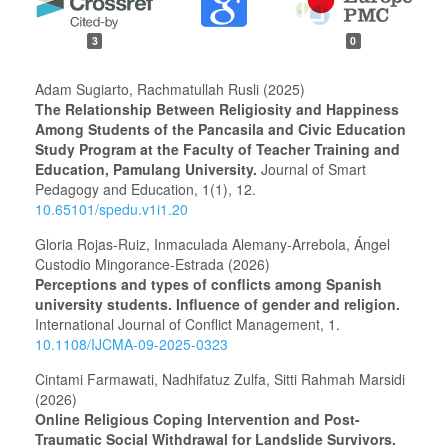
3
0
Adam Sugiarto, Rachmatullah Rusli (2025)
The Relationship Between Religiosity and Happiness
Among Students of the Pancasila and Civic Education
Study Program at the Faculty of Teacher Training and
Education, Pamulang University.
Journal of Smart
Pedagogy and Education,
1
(1),
12.
10.65101/spedu.v1i1.20
Gloria Rojas-Ruiz, Inmaculada Alemany-Arrebola, Ángel
Custodio Mingorance-Estrada (2026)
Perceptions and types of conflicts among Spanish
university students. Influence of gender and religion.
International Journal of Conflict Management,
1.
10.1108/IJCMA-09-2025-0323
Cintami Farmawati, Nadhifatuz Zulfa, Sitti Rahmah Marsidi
(2026)
Online Religious Coping Intervention and Post-
Traumatic Social Withdrawal for Landslide Survivors.