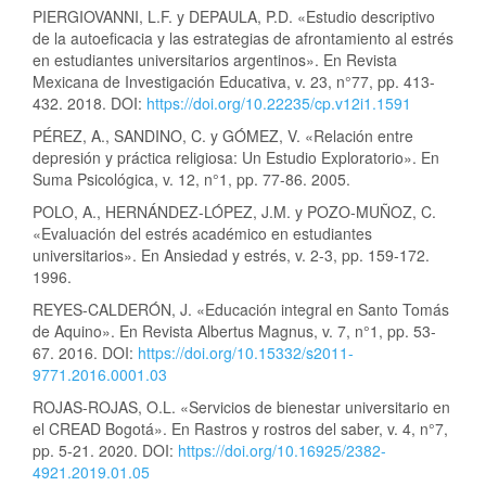
PIERGIOVANNI, L.F. y DEPAULA, P.D. «Estudio descriptivo
de la autoeficacia y las estrategias de afrontamiento al estrés
en estudiantes universitarios argentinos». En Revista
Mexicana de Investigación Educativa, v. 23, n°77, pp. 413-
432. 2018. DOI:
https://doi.org/10.22235/cp.v12i1.1591
PÉREZ, A., SANDINO, C. y GÓMEZ, V. «Relación entre
depresión y práctica religiosa: Un Estudio Exploratorio». En
Suma Psicológica, v. 12, n°1, pp. 77-86. 2005.
POLO, A., HERNÁNDEZ-LÓPEZ, J.M. y POZO-MUÑOZ, C.
«Evaluación del estrés académico en estudiantes
universitarios». En Ansiedad y estrés, v. 2-3, pp. 159-172.
1996.
REYES-CALDERÓN, J. «Educación integral en Santo Tomás
de Aquino». En Revista Albertus Magnus, v. 7, n°1, pp. 53-
67. 2016. DOI:
https://doi.org/10.15332/s2011-
9771.2016.0001.03
ROJAS-ROJAS, O.L. «Servicios de bienestar universitario en
el CREAD Bogotá». En Rastros y rostros del saber, v. 4, n°7,
pp. 5-21. 2020. DOI:
https://doi.org/10.16925/2382-
4921.2019.01.05