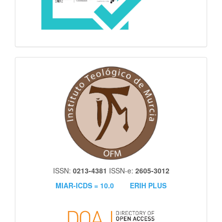
itm
ISSN:
0213-4381
ISSN-e:
2605-3012
MIAR-ICDS = 10.0
ERIH PLUS