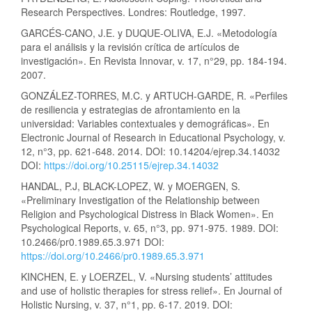
Research Perspectives. Londres: Routledge, 1997.
GARCÉS-CANO, J.E. y DUQUE-OLIVA, E.J. «Metodología
para el análisis y la revisión crítica de artículos de
investigación». En Revista Innovar, v. 17, n°29, pp. 184-194.
2007.
GONZÁLEZ-TORRES, M.C. y ARTUCH-GARDE, R. «Perfiles
de resiliencia y estrategias de afrontamiento en la
universidad: Variables contextuales y demográficas». En
Electronic Journal of Research in Educational Psychology, v.
12, n°3, pp. 621-648. 2014. DOI: 10.14204/ejrep.34.14032
DOI:
https://doi.org/10.25115/ejrep.34.14032
HANDAL, P.J, BLACK-LOPEZ, W. y MOERGEN, S.
«Preliminary Investigation of the Relationship between
Religion and Psychological Distress in Black Women». En
Psychological Reports, v. 65, n°3, pp. 971-975. 1989. DOI:
10.2466/pr0.1989.65.3.971 DOI:
https://doi.org/10.2466/pr0.1989.65.3.971
KINCHEN, E. y LOERZEL, V. «Nursing students’ attitudes
and use of holistic therapies for stress relief». En Journal of
Holistic Nursing, v. 37, n°1, pp. 6-17. 2019. DOI: