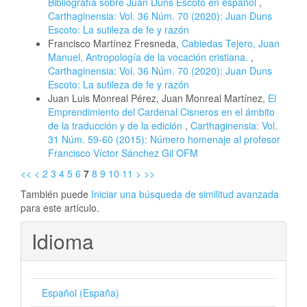
Bibliografía sobre Juan Duns Escoto en español
,
Carthaginensia: Vol. 36 Núm. 70 (2020): Juan Duns
Escoto: La sutileza de fe y razón
Francisco Martínez Fresneda,
Cabiedas Tejero, Juan
Manuel, Antropología de la vocación cristiana.
,
Carthaginensia: Vol. 36 Núm. 70 (2020): Juan Duns
Escoto: La sutileza de fe y razón
Juan Luis Monreal Pérez, Juan Monreal Martínez,
El
Emprendimiento del Cardenal Cisneros en el ámbito
de la traducción y de la edición
,
Carthaginensia: Vol.
31 Núm. 59-60 (2015): Número homenaje al profesor
Francisco Víctor Sánchez Gil OFM
<<
<
2
3
4
5
6
7
8
9
10
11
>
>>
También puede
Iniciar una búsqueda de similitud avanzada
para este artículo.
Idioma
Español (España)