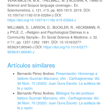
VERA-BACETA, M.Á., THELWALL, M. y KOUSHA, K. «Web of
Science and Scopus language coverage». En
Scientometrics, v. 121, n°3, pp. 803-1813. 2019. DOI:
10.1007/s11192-019-03264-z DOI:
https://doi.org/10.1007/s11192-019-03264-z
WILLIAMS, D., LARSON, D., BUCKLER, R., HECKMANN, R.
y PYLE, C. «Religion and Psychological Distress in a
Community Sample». En Social Science & Medicine, v. 32,
n°11, pp. 1257-1262. 1991. DOI: 10.1016/0277-
9536(91)90040-J DOI:
https://doi.org/10.1016/0277-
9536(91)90040-J
Artículos similares
Bernardo Pérez Andreo,
Presentación: Homenaje a
Isidorio Guzmán Manzano, ofm
,
Carthaginensia: Vol.
36 Núm. 70 (2020): Juan Duns Escoto: La sutileza de
fe y razón
Bernardo Pérez Andreo,
Bibliogra´fía del profesor
Isidoro Guzmán Manzano, ofm
,
Carthaginensia: Vol.
36 Núm. 70 (2020): Juan Duns Escoto: La sutileza de
fe y razón