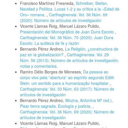
Francisco Martínez Fresneda,
Schreiber, Stefan,
Navidad y Política. Lucas 1-2 y su crítica a la «Edad de
Oro» romana.
,
Carthaginensia: Vol. 36 Núm. 69
(2020): Número de artículos de investigación
Vicente Llamas Roig, Manuel Lázaro Pulido,
Presentación del Monográfico de Juan Duns Escoto
,
Carthaginensia: Vol. 36 Núm. 70 (2020): Juan Duns
Escoto: La sutileza de fe y razón
Bernardo Pérez Andreo,
La Religión, ¿constructora de
paz en la globalización?
,
Carthaginensia: Vol. 29
Núm. 56 (2013): Número de artículos de investigación,
notas y comentarios.
Ramiro Délio Borges de Meneses,
Da pessoa ao
corpo vivo pela “abertura” ao espírito segundo Edith
Stein: um sentido para a humanização hospitalar
,
Carthaginensia: Vol. 33 Núm. 63 (2017): Número de
artículos de investigación
Bernardo Pérez Andreo,
Wozna, Antonina Mª (ed.),
Pisar tierra sagrada. Ecología y justicia.
,
Carthaginensia: Vol. 36 Núm. 69 (2020): Número de
artículos de investigación
Vicente Llamas Roig, Manuel Lázaro Pulido,