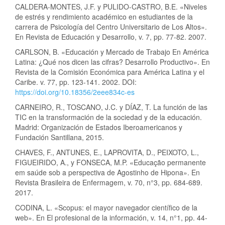
CALDERA-MONTES, J.F. y PULIDO-CASTRO, B.E. «Niveles
de estrés y rendimiento académico en estudiantes de la
carrera de Psicología del Centro Universitario de Los Altos».
En Revista de Educación y Desarrollo, v. 7, pp. 77-82. 2007.
CARLSON, B. «Educación y Mercado de Trabajo En América
Latina: ¿Qué nos dicen las cifras? Desarrollo Productivo». En
Revista de la Comisión Económica para América Latina y el
Caribe. v. 77, pp. 123-141. 2002. DOI:
https://doi.org/10.18356/2eee834c-es
CARNEIRO, R., TOSCANO, J.C. y DÍAZ, T. La función de las
TIC en la transformación de la sociedad y de la educación.
Madrid: Organización de Estados Iberoamericanos y
Fundación Santillana, 2015.
CHAVES, F., ANTUNES, E., LAPROVITA, D., PEIXOTO, L.,
FIGUEIRIDO, A., y FONSECA, M.P. «Educação permanente
em saúde sob a perspectiva de Agostinho de Hipona». En
Revista Brasileira de Enfermagem, v. 70, n°3, pp. 684-689.
2017.
CODINA, L. «Scopus: el mayor navegador científico de la
web». En El profesional de la información, v. 14, n°1, pp. 44-