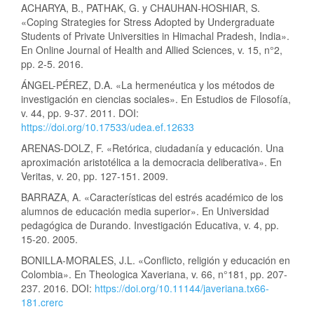
ACHARYA, B., PATHAK, G. y CHAUHAN-HOSHIAR, S.
«Coping Strategies for Stress Adopted by Undergraduate
Students of Private Universities in Himachal Pradesh, India».
En Online Journal of Health and Allied Sciences, v. 15, n°2,
pp. 2-5. 2016.
ÁNGEL-PÉREZ, D.A. «La hermenéutica y los métodos de
investigación en ciencias sociales». En Estudios de Filosofía,
v. 44, pp. 9-37. 2011. DOI:
https://doi.org/10.17533/udea.ef.12633
ARENAS-DOLZ, F. «Retórica, ciudadanía y educación. Una
aproximación aristotélica a la democracia deliberativa». En
Veritas, v. 20, pp. 127-151. 2009.
BARRAZA, A. «Características del estrés académico de los
alumnos de educación media superior». En Universidad
pedagógica de Durando. Investigación Educativa, v. 4, pp.
15-20. 2005.
BONILLA-MORALES, J.L. «Conflicto, religión y educación en
Colombia». En Theologica Xaveriana, v. 66, n°181, pp. 207-
237. 2016. DOI:
https://doi.org/10.11144/javeriana.tx66-
181.crerc