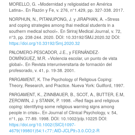
MORELLO, G. «Modernidad y religiosidad en América
Latina». En Razón y Fe, v. 276, n°1.429, pp. 327-338. 2017.
NORPHUN, N., PITANUPONG, J. y JIRAPHAN, A. «Stress
and coping strategies among thai medical students in a
southern medical school». En Siriraj Medical Journal, v. 72,
n°3, pp. 238-244. 2020. DOI: 10.33192/SMJ.2020.32 DOI:
https://doi.org/10.33192/Smj.2020.32
PALOMERO-PESCADOR, J.E., y FERNÁNDEZ-
DOMÍNGUEZ, M.R. «Violencia escolar, un punto de vista
global». En Revista interuniversitaria de formación del
profesorado, v. 41, p. 19-38. 2001.
PARGAMENT, K. The Psychology of Religious Coping:
Theory, Research, and Practice. Nueva York: Guilford, 1997.
PARGAMENT, K., ZINNBAUER, B., SCOT, A., BUTTER, E.M,
ZEROWIN, J. y STANIK, P. 1998. «Red flags and religious
coping: identifying some religious warning signs among
people in crisis». En Journal of Clinical Psychology, v. 54,
n°1, pp. 77-89. 1998. DOI: 10.1002/jclp.10225 DOI:
https://doi.org/10.1002/(SICI)1097-
4679(199801)54:1<77::AID-JCLP9>3.0.CO;2-R