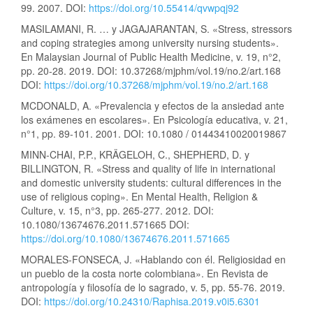
99. 2007. DOI:
https://doi.org/10.55414/qvwpqj92
MASILAMANI, R. … y JAGAJARANTAN, S. «Stress, stressors
and coping strategies among university nursing students».
En Malaysian Journal of Public Health Medicine, v. 19, n°2,
pp. 20-28. 2019. DOI: 10.37268/mjphm/vol.19/no.2/art.168
DOI:
https://doi.org/10.37268/mjphm/vol.19/no.2/art.168
MCDONALD, A. «Prevalencia y efectos de la ansiedad ante
los exámenes en escolares». En Psicología educativa, v. 21,
n°1, pp. 89-101. 2001. DOI: 10.1080 / 01443410020019867
MINN-CHAI, P.P., KRÄGELOH, C., SHEPHERD, D. y
BILLINGTON, R. «Stress and quality of life in international
and domestic university students: cultural differences in the
use of religious coping». En Mental Health, Religion &
Culture, v. 15, n°3, pp. 265-277. 2012. DOI:
10.1080/13674676.2011.571665 DOI:
https://doi.org/10.1080/13674676.2011.571665
MORALES-FONSECA, J. «Hablando con él. Religiosidad en
un pueblo de la costa norte colombiana». En Revista de
antropología y filosofía de lo sagrado, v. 5, pp. 55-76. 2019.
DOI:
https://doi.org/10.24310/Raphisa.2019.v0i5.6301