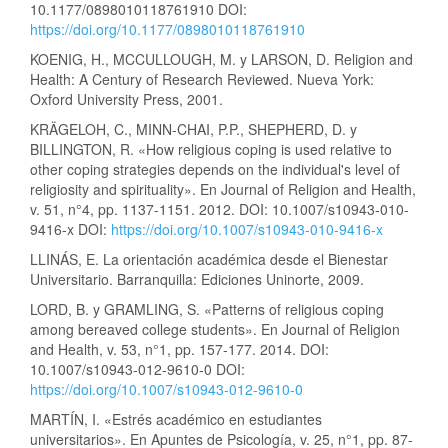
10.1177/0898010118761910 DOI:
https://doi.org/10.1177/0898010118761910
KOENIG, H., MCCULLOUGH, M. y LARSON, D. Religion and
Health: A Century of Research Reviewed. Nueva York:
Oxford University Press, 2001.
KRÄGELOH, C., MINN-CHAI, P.P., SHEPHERD, D. y
BILLINGTON, R. «How religious coping is used relative to
other coping strategies depends on the individual's level of
religiosity and spirituality». En Journal of Religion and Health,
v. 51, n°4, pp. 1137-1151. 2012. DOI: 10.1007/s10943-010-
9416-x DOI:
https://doi.org/10.1007/s10943-010-9416-x
LLINÁS, E. La orientación académica desde el Bienestar
Universitario. Barranquilla: Ediciones Uninorte, 2009.
LORD, B. y GRAMLING, S. «Patterns of religious coping
among bereaved college students». En Journal of Religion
and Health, v. 53, n°1, pp. 157-177. 2014. DOI:
10.1007/s10943-012-9610-0 DOI:
https://doi.org/10.1007/s10943-012-9610-0
MARTÍN, I. «Estrés académico en estudiantes
universitarios». En Apuntes de Psicología, v. 25, n°1, pp. 87-