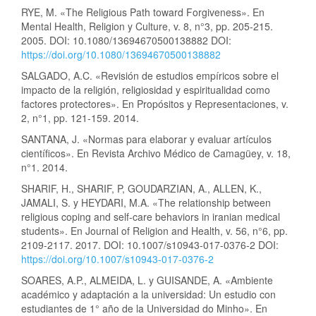
RYE, M. «The Religious Path toward Forgiveness». En
Mental Health, Religion y Culture, v. 8, n°3, pp. 205-215.
2005. DOI: 10.1080/13694670500138882 DOI:
https://doi.org/10.1080/13694670500138882
SALGADO, A.C. «Revisión de estudios empíricos sobre el
impacto de la religión, religiosidad y espiritualidad como
factores protectores». En Propósitos y Representaciones, v.
2, n°1, pp. 121-159. 2014.
SANTANA, J. «Normas para elaborar y evaluar artículos
científicos». En Revista Archivo Médico de Camagüey, v. 18,
n°1. 2014.
SHARIF, H., SHARIF, P, GOUDARZIAN, A., ALLEN, K.,
JAMALI, S. y HEYDARI, M.A. «The relationship between
religious coping and self-care behaviors in iranian medical
students». En Journal of Religion and Health, v. 56, n°6, pp.
2109-2117. 2017. DOI: 10.1007/s10943-017-0376-2 DOI:
https://doi.org/10.1007/s10943-017-0376-2
SOARES, A.P., ALMEIDA, L. y GUISANDE, A. «Ambiente
académico y adaptación a la universidad: Un estudio con
estudiantes de 1° año de la Universidad do Minho». En