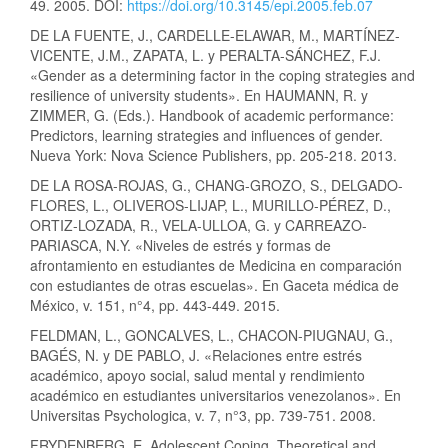
49. 2005. DOI:
https://doi.org/10.3145/epi.2005.feb.07
DE LA FUENTE, J., CARDELLE-ELAWAR, M., MARTÍNEZ-
VICENTE, J.M., ZAPATA, L. y PERALTA-SÁNCHEZ, F.J.
«Gender as a determining factor in the coping strategies and
resilience of university students». En HAUMANN, R. y
ZIMMER, G. (Eds.). Handbook of academic performance:
Predictors, learning strategies and influences of gender.
Nueva York: Nova Science Publishers, pp. 205-218. 2013.
DE LA ROSA-ROJAS, G., CHANG-GROZO, S., DELGADO-
FLORES, L., OLIVEROS-LIJAP, L., MURILLO-PÉREZ, D.,
ORTIZ-LOZADA, R., VELA-ULLOA, G. y CARREAZO-
PARIASCA, N.Y. «Niveles de estrés y formas de
afrontamiento en estudiantes de Medicina en comparación
con estudiantes de otras escuelas». En Gaceta médica de
México, v. 151, n°4, pp. 443-449. 2015.
FELDMAN, L., GONCALVES, L., CHACON-PIUGNAU, G.,
BAGÉS, N. y DE PABLO, J. «Relaciones entre estrés
académico, apoyo social, salud mental y rendimiento
académico en estudiantes universitarios venezolanos». En
Universitas Psychologica, v. 7, n°3, pp. 739-751. 2008.
FRYDENBERG, E. Adolescent Coping. Theoretical and