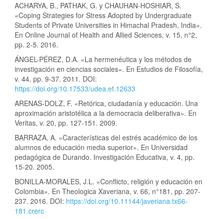
ACHARYA, B., PATHAK, G. y CHAUHAN-HOSHIAR, S.
«Coping Strategies for Stress Adopted by Undergraduate
Students of Private Universities in Himachal Pradesh, India».
En Online Journal of Health and Allied Sciences, v. 15, n°2,
pp. 2-5. 2016.
ÁNGEL-PÉREZ, D.A. «La hermenéutica y los métodos de
investigación en ciencias sociales». En Estudios de Filosofía,
v. 44, pp. 9-37. 2011. DOI:
https://doi.org/10.17533/udea.ef.12633
ARENAS-DOLZ, F. «Retórica, ciudadanía y educación. Una
aproximación aristotélica a la democracia deliberativa». En
Veritas, v. 20, pp. 127-151. 2009.
BARRAZA, A. «Características del estrés académico de los
alumnos de educación media superior». En Universidad
pedagógica de Durando. Investigación Educativa, v. 4, pp.
15-20. 2005.
BONILLA-MORALES, J.L. «Conflicto, religión y educación en
Colombia». En Theologica Xaveriana, v. 66, n°181, pp. 207-
237. 2016. DOI:
https://doi.org/10.11144/javeriana.tx66-
181.crerc