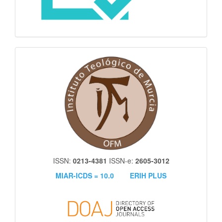
itm
ISSN:
0213-4381
ISSN-e:
2605-3012
MIAR-ICDS = 10.0
ERIH PLUS