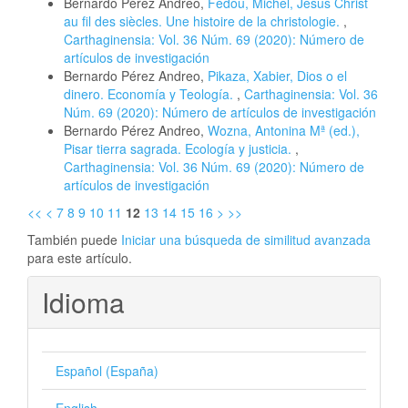
Bernardo Pérez Andreo,
Fédou, Michel, Jésus Christ
au fil des siècles. Une histoire de la christologie.
,
Carthaginensia: Vol. 36 Núm. 69 (2020): Número de
artículos de investigación
Bernardo Pérez Andreo,
Pikaza, Xabier, Dios o el
dinero. Economía y Teología.
,
Carthaginensia: Vol. 36
Núm. 69 (2020): Número de artículos de investigación
Bernardo Pérez Andreo,
Wozna, Antonina Mª (ed.),
Pisar tierra sagrada. Ecología y justicia.
,
Carthaginensia: Vol. 36 Núm. 69 (2020): Número de
artículos de investigación
<<
<
7
8
9
10
11
12
13
14
15
16
>
>>
También puede
Iniciar una búsqueda de similitud avanzada
para este artículo.
Idioma
Español (España)
English