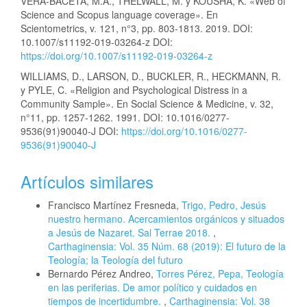
VERA-BACETA, M.Á., THELWALL, M. y KOUSHA, K. «Web of
Science and Scopus language coverage». En
Scientometrics, v. 121, n°3, pp. 803-1813. 2019. DOI:
10.1007/s11192-019-03264-z DOI:
https://doi.org/10.1007/s11192-019-03264-z
WILLIAMS, D., LARSON, D., BUCKLER, R., HECKMANN, R.
y PYLE, C. «Religion and Psychological Distress in a
Community Sample». En Social Science & Medicine, v. 32,
n°11, pp. 1257-1262. 1991. DOI: 10.1016/0277-
9536(91)90040-J DOI:
https://doi.org/10.1016/0277-
9536(91)90040-J
Artículos similares
Francisco Martínez Fresneda,
Trigo, Pedro, Jesús
nuestro hermano. Acercamientos orgánicos y situados
a Jesús de Nazaret. Sal Terrae 2018.
,
Carthaginensia: Vol. 35 Núm. 68 (2019): El futuro de la
Teología; la Teología del futuro
Bernardo Pérez Andreo,
Torres Pérez, Pepa, Teología
en las periferias. De amor político y cuidados en
tiempos de incertidumbre.
,
Carthaginensia: Vol. 38