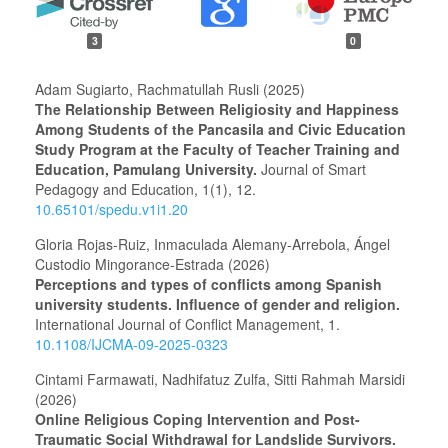
3
0
Adam Sugiarto, Rachmatullah Rusli (2025)
The Relationship Between Religiosity and Happiness
Among Students of the Pancasila and Civic Education
Study Program at the Faculty of Teacher Training and
Education, Pamulang University.
Journal of Smart
Pedagogy and Education,
1
(1),
12.
10.65101/spedu.v1i1.20
Gloria Rojas-Ruiz, Inmaculada Alemany-Arrebola, Ángel
Custodio Mingorance-Estrada (2026)
Perceptions and types of conflicts among Spanish
university students. Influence of gender and religion.
International Journal of Conflict Management,
1.
10.1108/IJCMA-09-2025-0323
Cintami Farmawati, Nadhifatuz Zulfa, Sitti Rahmah Marsidi
(2026)
Online Religious Coping Intervention and Post-
Traumatic Social Withdrawal for Landslide Survivors.