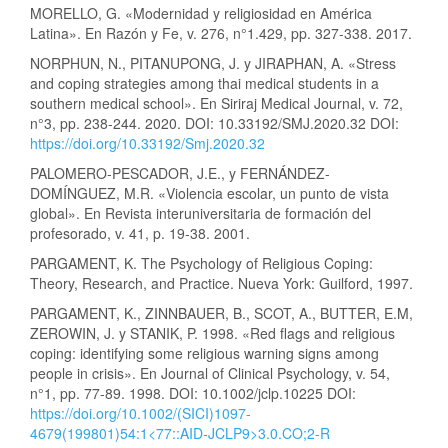
MORELLO, G. «Modernidad y religiosidad en América
Latina». En Razón y Fe, v. 276, n°1.429, pp. 327-338. 2017.
NORPHUN, N., PITANUPONG, J. y JIRAPHAN, A. «Stress
and coping strategies among thai medical students in a
southern medical school». En Siriraj Medical Journal, v. 72,
n°3, pp. 238-244. 2020. DOI: 10.33192/SMJ.2020.32 DOI:
https://doi.org/10.33192/Smj.2020.32
PALOMERO-PESCADOR, J.E., y FERNÁNDEZ-
DOMÍNGUEZ, M.R. «Violencia escolar, un punto de vista
global». En Revista interuniversitaria de formación del
profesorado, v. 41, p. 19-38. 2001.
PARGAMENT, K. The Psychology of Religious Coping:
Theory, Research, and Practice. Nueva York: Guilford, 1997.
PARGAMENT, K., ZINNBAUER, B., SCOT, A., BUTTER, E.M,
ZEROWIN, J. y STANIK, P. 1998. «Red flags and religious
coping: identifying some religious warning signs among
people in crisis». En Journal of Clinical Psychology, v. 54,
n°1, pp. 77-89. 1998. DOI: 10.1002/jclp.10225 DOI:
https://doi.org/10.1002/(SICI)1097-
4679(199801)54:1<77::AID-JCLP9>3.0.CO;2-R