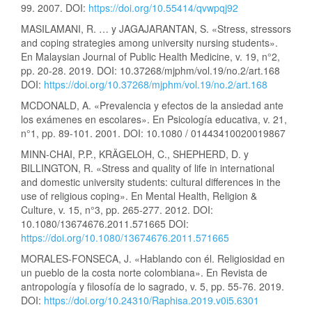
99. 2007. DOI:
https://doi.org/10.55414/qvwpqj92
MASILAMANI, R. … y JAGAJARANTAN, S. «Stress, stressors
and coping strategies among university nursing students».
En Malaysian Journal of Public Health Medicine, v. 19, n°2,
pp. 20-28. 2019. DOI: 10.37268/mjphm/vol.19/no.2/art.168
DOI:
https://doi.org/10.37268/mjphm/vol.19/no.2/art.168
MCDONALD, A. «Prevalencia y efectos de la ansiedad ante
los exámenes en escolares». En Psicología educativa, v. 21,
n°1, pp. 89-101. 2001. DOI: 10.1080 / 01443410020019867
MINN-CHAI, P.P., KRÄGELOH, C., SHEPHERD, D. y
BILLINGTON, R. «Stress and quality of life in international
and domestic university students: cultural differences in the
use of religious coping». En Mental Health, Religion &
Culture, v. 15, n°3, pp. 265-277. 2012. DOI:
10.1080/13674676.2011.571665 DOI:
https://doi.org/10.1080/13674676.2011.571665
MORALES-FONSECA, J. «Hablando con él. Religiosidad en
un pueblo de la costa norte colombiana». En Revista de
antropología y filosofía de lo sagrado, v. 5, pp. 55-76. 2019.
DOI:
https://doi.org/10.24310/Raphisa.2019.v0i5.6301