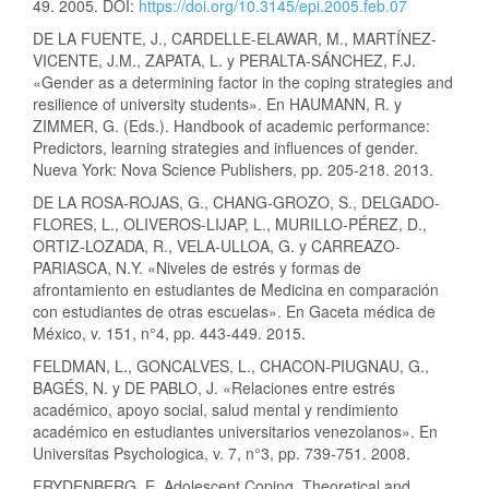
49. 2005. DOI:
https://doi.org/10.3145/epi.2005.feb.07
DE LA FUENTE, J., CARDELLE-ELAWAR, M., MARTÍNEZ-
VICENTE, J.M., ZAPATA, L. y PERALTA-SÁNCHEZ, F.J.
«Gender as a determining factor in the coping strategies and
resilience of university students». En HAUMANN, R. y
ZIMMER, G. (Eds.). Handbook of academic performance:
Predictors, learning strategies and influences of gender.
Nueva York: Nova Science Publishers, pp. 205-218. 2013.
DE LA ROSA-ROJAS, G., CHANG-GROZO, S., DELGADO-
FLORES, L., OLIVEROS-LIJAP, L., MURILLO-PÉREZ, D.,
ORTIZ-LOZADA, R., VELA-ULLOA, G. y CARREAZO-
PARIASCA, N.Y. «Niveles de estrés y formas de
afrontamiento en estudiantes de Medicina en comparación
con estudiantes de otras escuelas». En Gaceta médica de
México, v. 151, n°4, pp. 443-449. 2015.
FELDMAN, L., GONCALVES, L., CHACON-PIUGNAU, G.,
BAGÉS, N. y DE PABLO, J. «Relaciones entre estrés
académico, apoyo social, salud mental y rendimiento
académico en estudiantes universitarios venezolanos». En
Universitas Psychologica, v. 7, n°3, pp. 739-751. 2008.
FRYDENBERG, E. Adolescent Coping. Theoretical and