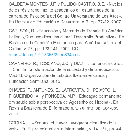
CALDERA-MONTES, J.F. y PULIDO-CASTRO, B.E. «Niveles
de estrés y rendimiento académico en estudiantes de la
carrera de Psicología del Centro Universitario de Los Altos».
En Revista de Educación y Desarrollo, v. 7, pp. 77-82. 2007.
CARLSON, B. «Educación y Mercado de Trabajo En América
Latina: ¿Qué nos dicen las cifras? Desarrollo Productivo». En
Revista de la Comisión Económica para América Latina y el
Caribe. v. 77, pp. 123-141. 2002. DOI:
https://doi.org/10.18356/2eee834c-es
CARNEIRO, R., TOSCANO, J.C. y DÍAZ, T. La función de las
TIC en la transformación de la sociedad y de la educación.
Madrid: Organización de Estados Iberoamericanos y
Fundación Santillana, 2015.
CHAVES, F., ANTUNES, E., LAPROVITA, D., PEIXOTO, L.,
FIGUEIRIDO, A., y FONSECA, M.P. «Educação permanente
em saúde sob a perspectiva de Agostinho de Hipona». En
Revista Brasileira de Enfermagem, v. 70, n°3, pp. 684-689.
2017.
CODINA, L. «Scopus: el mayor navegador científico de la
web». En El profesional de la información, v. 14, n°1, pp. 44-