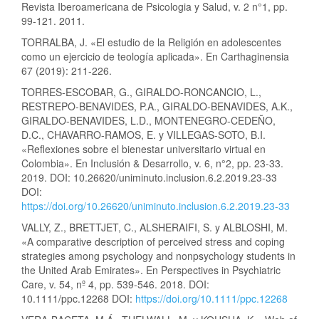
Revista Iberoamericana de Psicologia y Salud, v. 2 n°1, pp.
99-121. 2011.
TORRALBA, J. «El estudio de la Religión en adolescentes
como un ejercicio de teología aplicada». En Carthaginensia
67 (2019): 211-226.
TORRES-ESCOBAR, G., GIRALDO-RONCANCIO, L.,
RESTREPO-BENAVIDES, P.A., GIRALDO-BENAVIDES, A.K.,
GIRALDO-BENAVIDES, L.D., MONTENEGRO-CEDEÑO,
D.C., CHAVARRO-RAMOS, E. y VILLEGAS-SOTO, B.I.
«Reflexiones sobre el bienestar universitario virtual en
Colombia». En Inclusión & Desarrollo, v. 6, n°2, pp. 23-33.
2019. DOI: 10.26620/uniminuto.inclusion.6.2.2019.23-33
DOI:
https://doi.org/10.26620/uniminuto.inclusion.6.2.2019.23-33
VALLY, Z., BRETTJET, C., ALSHERAIFI, S. y ALBLOSHI, M.
«A comparative description of perceived stress and coping
strategies among psychology and nonpsychology students in
the United Arab Emirates». En Perspectives in Psychiatric
Care, v. 54, nº 4, pp. 539-546. 2018. DOI:
10.1111/ppc.12268 DOI:
https://doi.org/10.1111/ppc.12268