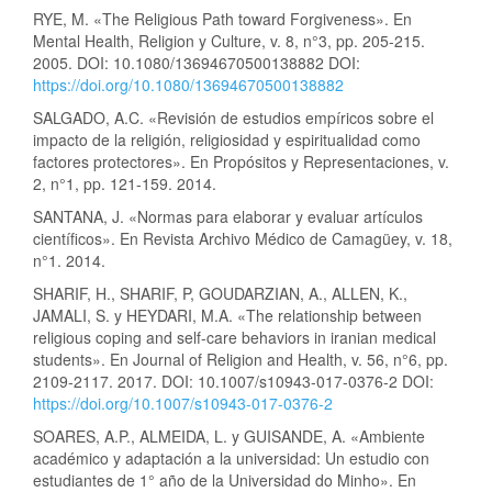
RYE, M. «The Religious Path toward Forgiveness». En
Mental Health, Religion y Culture, v. 8, n°3, pp. 205-215.
2005. DOI: 10.1080/13694670500138882 DOI:
https://doi.org/10.1080/13694670500138882
SALGADO, A.C. «Revisión de estudios empíricos sobre el
impacto de la religión, religiosidad y espiritualidad como
factores protectores». En Propósitos y Representaciones, v.
2, n°1, pp. 121-159. 2014.
SANTANA, J. «Normas para elaborar y evaluar artículos
científicos». En Revista Archivo Médico de Camagüey, v. 18,
n°1. 2014.
SHARIF, H., SHARIF, P, GOUDARZIAN, A., ALLEN, K.,
JAMALI, S. y HEYDARI, M.A. «The relationship between
religious coping and self-care behaviors in iranian medical
students». En Journal of Religion and Health, v. 56, n°6, pp.
2109-2117. 2017. DOI: 10.1007/s10943-017-0376-2 DOI:
https://doi.org/10.1007/s10943-017-0376-2
SOARES, A.P., ALMEIDA, L. y GUISANDE, A. «Ambiente
académico y adaptación a la universidad: Un estudio con
estudiantes de 1° año de la Universidad do Minho». En