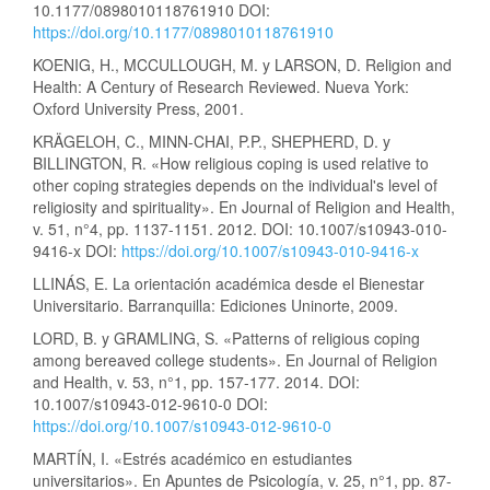
10.1177/0898010118761910 DOI:
https://doi.org/10.1177/0898010118761910
KOENIG, H., MCCULLOUGH, M. y LARSON, D. Religion and
Health: A Century of Research Reviewed. Nueva York:
Oxford University Press, 2001.
KRÄGELOH, C., MINN-CHAI, P.P., SHEPHERD, D. y
BILLINGTON, R. «How religious coping is used relative to
other coping strategies depends on the individual's level of
religiosity and spirituality». En Journal of Religion and Health,
v. 51, n°4, pp. 1137-1151. 2012. DOI: 10.1007/s10943-010-
9416-x DOI:
https://doi.org/10.1007/s10943-010-9416-x
LLINÁS, E. La orientación académica desde el Bienestar
Universitario. Barranquilla: Ediciones Uninorte, 2009.
LORD, B. y GRAMLING, S. «Patterns of religious coping
among bereaved college students». En Journal of Religion
and Health, v. 53, n°1, pp. 157-177. 2014. DOI:
10.1007/s10943-012-9610-0 DOI:
https://doi.org/10.1007/s10943-012-9610-0
MARTÍN, I. «Estrés académico en estudiantes
universitarios». En Apuntes de Psicología, v. 25, n°1, pp. 87-