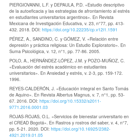
PIERGIOVANNI, L.F. y DEPAULA, P.D. «Estudio descriptivo
de la autoeficacia y las estrategias de afrontamiento al estrés
en estudiantes universitarios argentinos». En Revista
Mexicana de Investigación Educativa, v. 23, n°77, pp. 413-
432. 2018. DOI:
https://doi.org/10.22235/cp.v12i1.1591
PÉREZ, A., SANDINO, C. y GÓMEZ, V. «Relación entre
depresión y práctica religiosa: Un Estudio Exploratorio». En
Suma Psicológica, v. 12, n°1, pp. 77-86. 2005.
POLO, A., HERNÁNDEZ-LÓPEZ, J.M. y POZO-MUÑOZ, C.
«Evaluación del estrés académico en estudiantes
universitarios». En Ansiedad y estrés, v. 2-3, pp. 159-172.
1996.
REYES-CALDERÓN, J. «Educación integral en Santo Tomás
de Aquino». En Revista Albertus Magnus, v. 7, n°1, pp. 53-
67. 2016. DOI:
https://doi.org/10.15332/s2011-
9771.2016.0001.03
ROJAS-ROJAS, O.L. «Servicios de bienestar universitario en
el CREAD Bogotá». En Rastros y rostros del saber, v. 4, n°7,
pp. 5-21. 2020. DOI:
https://doi.org/10.16925/2382-
4921.2019.01.05