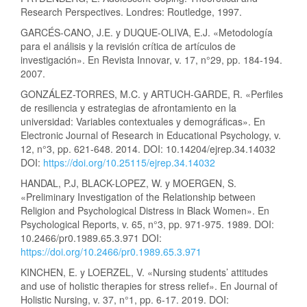
Research Perspectives. Londres: Routledge, 1997.
GARCÉS-CANO, J.E. y DUQUE-OLIVA, E.J. «Metodología
para el análisis y la revisión crítica de artículos de
investigación». En Revista Innovar, v. 17, n°29, pp. 184-194.
2007.
GONZÁLEZ-TORRES, M.C. y ARTUCH-GARDE, R. «Perfiles
de resiliencia y estrategias de afrontamiento en la
universidad: Variables contextuales y demográficas». En
Electronic Journal of Research in Educational Psychology, v.
12, n°3, pp. 621-648. 2014. DOI: 10.14204/ejrep.34.14032
DOI:
https://doi.org/10.25115/ejrep.34.14032
HANDAL, P.J, BLACK-LOPEZ, W. y MOERGEN, S.
«Preliminary Investigation of the Relationship between
Religion and Psychological Distress in Black Women». En
Psychological Reports, v. 65, n°3, pp. 971-975. 1989. DOI:
10.2466/pr0.1989.65.3.971 DOI:
https://doi.org/10.2466/pr0.1989.65.3.971
KINCHEN, E. y LOERZEL, V. «Nursing students’ attitudes
and use of holistic therapies for stress relief». En Journal of
Holistic Nursing, v. 37, n°1, pp. 6-17. 2019. DOI: