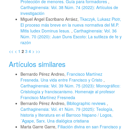
Protección de menores. Guía para formadores
,
Carthaginensia: Vol. 38 Núm. 74 (2022): Artículos de
investigación
Miguel Angel Escribano Arráez,
Tkaczyk, Lukasz Piotr,
El proceso más breve en la nueva normativa del M.P.
Mitis Iudex Dominus Iesus.
,
Carthaginensia: Vol. 36
Núm. 70 (2020): Juan Duns Escoto: La sutileza de fe y
razón
<<
<
1
2
3
4
>
>>
Artículos similares
Bernardo Pérez Andreo,
Francisco Martínez
Fresneda. Una vida entre Francisco y Cristo
,
Carthaginensia: Vol. 39 Núm. 75 (2023): Monográfico:
Cristología y franciscanismo. Homenaje al profesor
Francisco Martínez Fresneda
Bernardo Pérez Andreo,
Bibliographic reviews
,
Carthaginensia: Vol. 41 Núm. 79 (2025): Teología,
historia y literatura en el Barroco hispano / Logos,
´Agape, Sarx. Una dialógica cristiana
Marta Garre Garre,
Filiación divina en san Francisco y