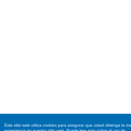
Este sitio web utiliza cookies para asegurar que usted obtenga la me
experiencia en nuestro sitio web.
Puede leer más sobre el uso de