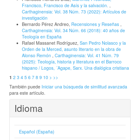
Francisco, Francisco de Asís y la salvación.
,
Carthaginensia: Vol. 38 Núm. 73 (2022): Artículos de
investigación
Bernardo Pérez Andreo,
Recensiones y Reseñas
,
Carthaginensia: Vol. 34 Núm. 66 (2018): 40 años de
Teología en España
Rafael Massanet Rodríguez,
San Pedro Nolasco y la
Orden de la Merced, asunto literario en la obra de
Alonso Remón
,
Carthaginensia: Vol. 41 Núm. 79
(2025): Teología, historia y literatura en el Barroco
hispano / Logos, ´Agape, Sarx. Una dialógica cristiana
1
2
3
4
5
6
7
8
9
10
>
>>
También puede
Iniciar una búsqueda de similitud avanzada
para este artículo.
Idioma
Español (España)