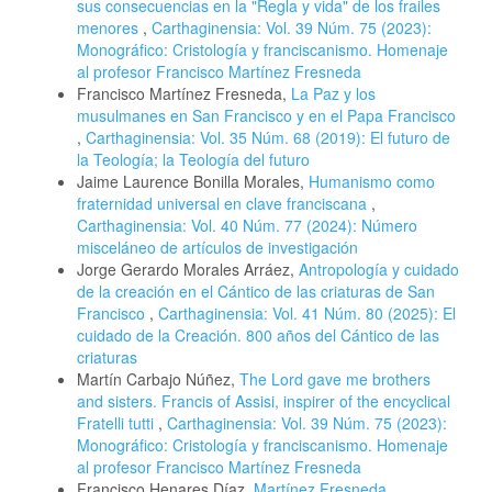
sus consecuencias en la "Regla y vida" de los frailes
menores
,
Carthaginensia: Vol. 39 Núm. 75 (2023):
Monográfico: Cristología y franciscanismo. Homenaje
al profesor Francisco Martínez Fresneda
Francisco Martínez Fresneda,
La Paz y los
musulmanes en San Francisco y en el Papa Francisco
,
Carthaginensia: Vol. 35 Núm. 68 (2019): El futuro de
la Teología; la Teología del futuro
Jaime Laurence Bonilla Morales,
Humanismo como
fraternidad universal en clave franciscana
,
Carthaginensia: Vol. 40 Núm. 77 (2024): Número
misceláneo de artículos de investigación
Jorge Gerardo Morales Arráez,
Antropología y cuidado
de la creación en el Cántico de las criaturas de San
Francisco
,
Carthaginensia: Vol. 41 Núm. 80 (2025): El
cuidado de la Creación. 800 años del Cántico de las
criaturas
Martín Carbajo Núñez,
The Lord gave me brothers
and sisters. Francis of Assisi, inspirer of the encyclical
Fratelli tutti
,
Carthaginensia: Vol. 39 Núm. 75 (2023):
Monográfico: Cristología y franciscanismo. Homenaje
al profesor Francisco Martínez Fresneda
Francisco Henares Díaz,
Martínez Fresneda,