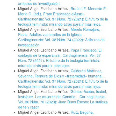
artículos de investigación
Miguel Angel Escribano Arráez,
Brufani E.-Menestò E.-
Merlo G. (ed.), Frate Francesco d’Assisi.
,
Carthaginensia: Vol. 37 Núm. 72 (2021): El futuro de la
teología feminista: mirando atrás para ir más lejos.
Miguel Angel Escribano Arráez,
Merelo Romojaro,
Paula, Adultos vulnerados en la Iglesia.
,
Carthaginensia: Vol. 38 Núm. 74 (2022): Artículos de
investigación
Miguel Angel Escribano Arráez,
Papa Francisco, El
contagio de la esperanza
,
Carthaginensia: Vol. 37
Núm. 72 (2021): El futuro de la teología feminista:
mirando atrás para ir más lejos.
Miguel Angel Escribano Arráez,
Calderón Martínez,
Severino, Ternura de Dios y «fraternidad» humana.
,
Carthaginensia: Vol. 37 Núm. 72 (2021): El futuro de la
teología feminista: mirando atrás para ir más lejos.
Miguel Angel Escribano Arráez,
Gómez Acebo, Isabel,
Invisibles. Las mujeres del Concilio.
,
Carthaginensia:
Vol. 36 Núm. 70 (2020): Juan Duns Escoto: La sutileza
de fe y razón
Miguel Angel Escribano Arráez,
Ruiz, Begoña,