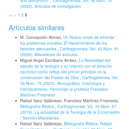
and Martyrdom.
,
Carthaginensia: Vol. 38 Núm. 74
(2022): Artículos de investigación
<<
<
1
2
3
Artículos similares
M. Concepción Alonso,
Un Nuevo modo de afrontar
los problemas morales: El discernimiento de los
factores atenuantes
,
Carthaginensia: Vol. 42 Núm. 81
(2026): Miscelánea de artículos
Miguel Angel Escribano Arráez,
La Necesidad del
estudio de la teología y su relación con el derecho
canónico como reflejo del primer principio en la
construcción del Pueblo de Dios
,
Carthaginensia: Vol.
39 Núm. 75 (2023): Monográfico: Cristología y
franciscanismo. Homenaje al profesor Francisco
Martínez Fresneda
Rafael Sanz Valdivieso, Francisco Martínez Fresneda,
Bibliografía Bíblica
,
Carthaginensia: Vol. 35 Núm. 67
(2019): La actualidad de la Teología de la Encarnación
/ Sección Miscelánea
Rafael Sanz Valdivieso,
Bibliografía Bíblica: Rafael