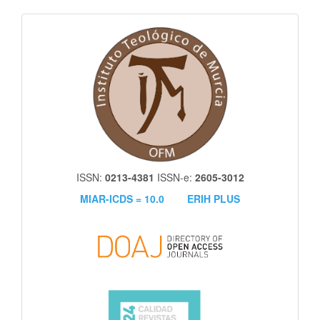
itm
ISSN:
0213-4381
ISSN-e:
2605-3012
MIAR-ICDS = 10.0
ERIH PLUS