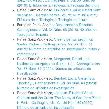
Sanz Valdivieso.
,
Carthaginensia: Vol. 35 Núm. 68
(2019): El futuro de la Teología; la Teología del futuro
Rafael Sanz Valdivieso,
Bibliografía Varia: Rafael Sanz
Valdivieso.
,
Carthaginensia: Vol. 35 Núm. 68 (2019):
El futuro de la Teología; la Teología del futuro
Bernardo Pérez Andreo,
Recensiones y Reseñas
,
Carthaginensia: Vol. 34 Núm. 66 (2018): 40 años de
Teología en España
Rafael Sanz Valdivieso,
Creer y pensar según los
Santos Padres
,
Carthaginensia: Vol. 29 Núm. 56
(2013): Número de artículos de investigación, notas y
comentarios.
Rafael Sanz Valdivieso,
Marguerat, Daniel, Los
Hechos de los Apóstoles (Hch 1-12).
,
Carthaginensia:
Vol. 36 Núm. 69 (2020): Número de artículos de
investigación
Rafael Sanz Valdivieso,
Berkhof, Louis, Systematic
Theology.
,
Carthaginensia: Vol. 36 Núm. 69 (2020):
Número de artículos de investigación
Rafael Sanz Valdivieso,
Johnson, Elizabeth Anne,
Creation and the Cross. The Mercy of God for a Planet
in Peril.
,
Carthaginensia: Vol. 36 Núm. 69 (2020):
Número de artículos de investigación