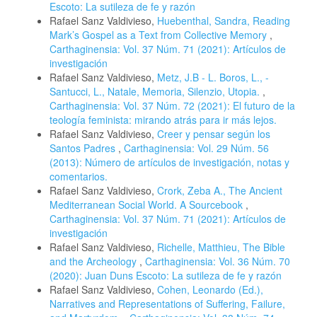
Escoto: La sutileza de fe y razón
Rafael Sanz Valdivieso,
Huebenthal, Sandra, Reading
Mark’s Gospel as a Text from Collective Memory
,
Carthaginensia: Vol. 37 Núm. 71 (2021): Artículos de
investigación
Rafael Sanz Valdivieso,
Metz, J.B - L. Boros, L., -
Santucci, L., Natale, Memoria, Silenzio, Utopia.
,
Carthaginensia: Vol. 37 Núm. 72 (2021): El futuro de la
teología feminista: mirando atrás para ir más lejos.
Rafael Sanz Valdivieso,
Creer y pensar según los
Santos Padres
,
Carthaginensia: Vol. 29 Núm. 56
(2013): Número de artículos de investigación, notas y
comentarios.
Rafael Sanz Valdivieso,
Crork, Zeba A., The Ancient
Mediterranean Social World. A Sourcebook
,
Carthaginensia: Vol. 37 Núm. 71 (2021): Artículos de
investigación
Rafael Sanz Valdivieso,
Richelle, Matthieu, The Bible
and the Archeology
,
Carthaginensia: Vol. 36 Núm. 70
(2020): Juan Duns Escoto: La sutileza de fe y razón
Rafael Sanz Valdivieso,
Cohen, Leonardo (Ed.),
Narratives and Representations of Suffering, Failure,