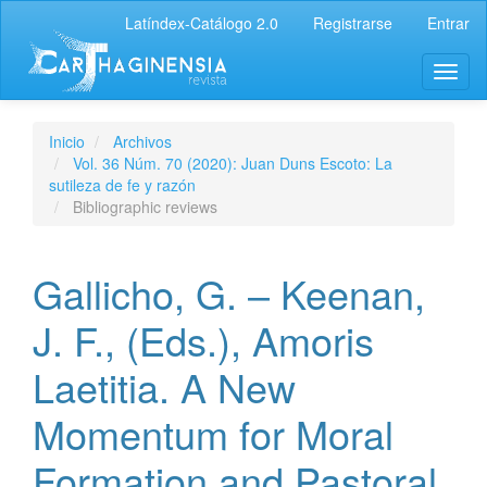
Latíndex-Catálogo 2.0
Registrarse
Entrar
Inicio
Archivos
Vol. 36 Núm. 70 (2020): Juan Duns Escoto: La
sutileza de fe y razón
Bibliographic reviews
Gallicho, G. – Keenan,
J. F., (Eds.), Amoris
Laetitia. A New
Momentum for Moral
Formation and Pastoral