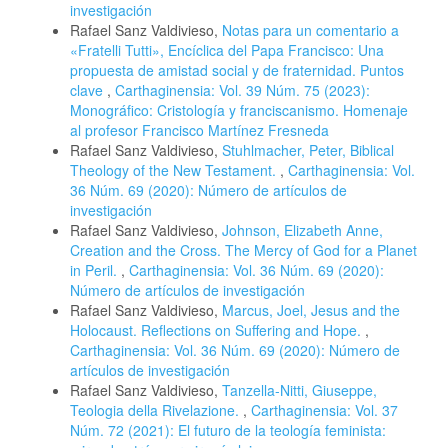
investigación
Rafael Sanz Valdivieso,
Notas para un comentario a
«Fratelli Tutti», Encíclica del Papa Francisco: Una
propuesta de amistad social y de fraternidad. Puntos
clave
,
Carthaginensia: Vol. 39 Núm. 75 (2023):
Monográfico: Cristología y franciscanismo. Homenaje
al profesor Francisco Martínez Fresneda
Rafael Sanz Valdivieso,
Stuhlmacher, Peter, Biblical
Theology of the New Testament.
,
Carthaginensia: Vol.
36 Núm. 69 (2020): Número de artículos de
investigación
Rafael Sanz Valdivieso,
Johnson, Elizabeth Anne,
Creation and the Cross. The Mercy of God for a Planet
in Peril.
,
Carthaginensia: Vol. 36 Núm. 69 (2020):
Número de artículos de investigación
Rafael Sanz Valdivieso,
Marcus, Joel, Jesus and the
Holocaust. Reflections on Suffering and Hope.
,
Carthaginensia: Vol. 36 Núm. 69 (2020): Número de
artículos de investigación
Rafael Sanz Valdivieso,
Tanzella-Nitti, Giuseppe,
Teologia della Rivelazione.
,
Carthaginensia: Vol. 37
Núm. 72 (2021): El futuro de la teología feminista: