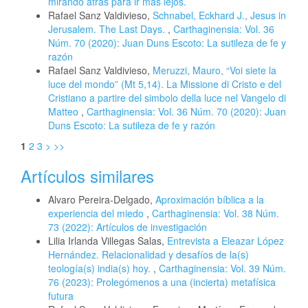
mirando atrás para ir más lejos.
Rafael Sanz Valdivieso,
Schnabel, Eckhard J., Jesus in
Jerusalem. The Last Days.
,
Carthaginensia: Vol. 36
Núm. 70 (2020): Juan Duns Escoto: La sutileza de fe y
razón
Rafael Sanz Valdivieso,
Meruzzi, Mauro, “Voi siete la
luce del mondo” (Mt 5,14). La Missione di Cristo e del
Cristiano a partire del simbolo della luce nel Vangelo di
Matteo
,
Carthaginensia: Vol. 36 Núm. 70 (2020): Juan
Duns Escoto: La sutileza de fe y razón
1
2
3
>
>>
Artículos similares
Alvaro Pereira-Delgado,
Aproximación bíblica a la
experiencia del miedo
,
Carthaginensia: Vol. 38 Núm.
73 (2022): Artículos de investigación
Lilia Irlanda Villegas Salas,
Entrevista a Eleazar López
Hernández. Relacionalidad y desafíos de la(s)
teología(s) india(s) hoy.
,
Carthaginensia: Vol. 39 Núm.
76 (2023): Prolegómenos a una (incierta) metafísica
futura