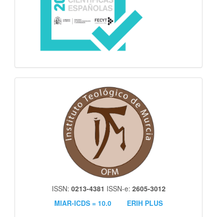
itm
ISSN:
0213-4381
ISSN-e:
2605-3012
MIAR-ICDS = 10.0
ERIH PLUS