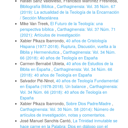
Rafael Sanz Valdivieso, Francisco Martínez Fresneda,
Bibliografía Bíblica
,
Carthaginensia: Vol. 35 Núm. 67
(2019): La actualidad de la Teología de la Encarnación
/ Sección Miscelánea
Mike Van Treek,
El Futuro de la Teología: una
perspectiva bíblica
,
Carthaginensia: Vol. 37 Núm. 71
(2021): Artículos de investigación
Xabier Pikaza Ibarrondo,
40 años de Cristología
Hispana (1977-2018). Ruptura, Discusión, vuelta a la
Biblia y Hermenéutica
,
Carthaginensia: Vol. 34 Núm.
66 (2018): 40 años de Teología en España
Carmen Bernabé Ubieta,
40 años de Estudios de la
Biblia en España
,
Carthaginensia: Vol. 34 Núm. 66
(2018): 40 años de Teología en España
Salvador Pié-Ninot,
40 años de Teología Fundamental
en España (1978-2018). Un balance
,
Carthaginensia:
Vol. 34 Núm. 66 (2018): 40 años de Teología en
España
Xabier Pikaza Ibarrondo,
Sobre Dios Padre/Madre
,
Carthaginensia: Vol. 30 Núm. 58 (2014): Número de
artículos de investigación, notas y comentarios.
José Manuel Sanchis Cantó,
La Trinidad inmutable se
hace carne en la Palabra: Dios en diálogo con el