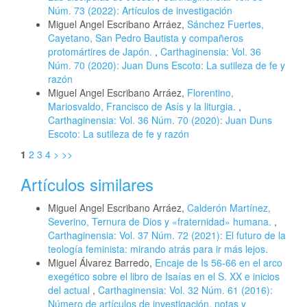
Núm. 73 (2022): Artículos de investigación
Miguel Angel Escribano Arráez,
Sánchez Fuertes,
Cayetano, San Pedro Bautista y compañeros
protomártires de Japón.
,
Carthaginensia: Vol. 36
Núm. 70 (2020): Juan Duns Escoto: La sutileza de fe y
razón
Miguel Angel Escribano Arráez,
Florentino,
Mariosvaldo, Francisco de Asís y la liturgia.
,
Carthaginensia: Vol. 36 Núm. 70 (2020): Juan Duns
Escoto: La sutileza de fe y razón
1
2
3
4
>
>>
Artículos similares
Miguel Angel Escribano Arráez,
Calderón Martínez,
Severino, Ternura de Dios y «fraternidad» humana.
,
Carthaginensia: Vol. 37 Núm. 72 (2021): El futuro de la
teología feminista: mirando atrás para ir más lejos.
Miguel Álvarez Barredo,
Encaje de Is 56-66 en el arco
exegético sobre el libro de Isaías en el S. XX e inicios
del actual
,
Carthaginensia: Vol. 32 Núm. 61 (2016):
Número de artículos de investigación, notas y