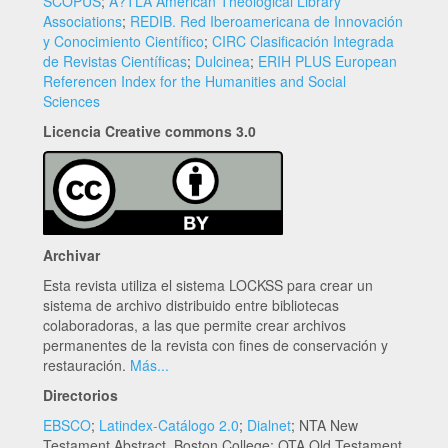
SCOPUS
;
A?TLA American Theological Library
Associations
;
REDIB. Red Iberoamericana de Innovación
y Conocimiento Científico
;
CIRC Clasificación Integrada
de Revistas Científicas
;
Dulcinea
;
ERIH PLUS European
Referencen Index for the Humanities and Social
Sciences
Licencia Creative commons 3.0
Archivar
Esta revista utiliza el sistema LOCKSS para crear un
sistema de archivo distribuido entre bibliotecas
colaboradoras, a las que permite crear archivos
permanentes de la revista con fines de conservación y
restauración.
Más...
Directorios
EBSCO
;
Latindex-Catálogo 2.0
;
Dialnet
; NTA New
Testament Abstract, Boston College; OTA Old Testament