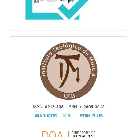
itm
ISSN:
0213-4381
ISSN-e:
2605-3012
MIAR-ICDS = 10.0
ERIH PLUS