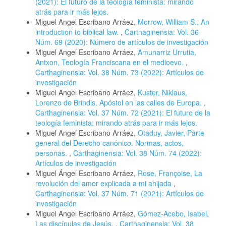
(2021): El futuro de la teología feminista: mirando
atrás para ir más lejos.
Miguel Angel Escribano Arráez,
Morrow, William S., An
introduction to biblical law.
,
Carthaginensia: Vol. 36
Núm. 69 (2020): Número de artículos de investigación
Miguel Angel Escribano Arráez,
Amunarriz Urrutia,
Antxon, Teología Franciscana en el medioevo.
,
Carthaginensia: Vol. 38 Núm. 73 (2022): Artículos de
investigación
Miguel Angel Escribano Arráez,
Kuster, Niklaus,
Lorenzo de Brindis. Apóstol en las calles de Europa.
,
Carthaginensia: Vol. 37 Núm. 72 (2021): El futuro de la
teología feminista: mirando atrás para ir más lejos.
Miguel Angel Escribano Arráez,
Otaduy, Javier, Parte
general del Derecho canónico. Normas, actos,
personas.
,
Carthaginensia: Vol. 38 Núm. 74 (2022):
Artículos de investigación
Miguel Ángel Escribano Arráez,
Rose, Françoise, La
revolución del amor explicada a mi ahijada
,
Carthaginensia: Vol. 37 Núm. 71 (2021): Artículos de
investigación
Miguel Angel Escribano Arráez,
Gómez-Acebo, Isabel,
Las discípulas de Jesús.
,
Carthaginensia: Vol. 38