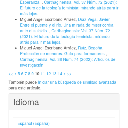
Esperanza.
,
Carthaginensia: Vol. 37 Núm. 72 (2021):
El futuro de la teología feminista: mirando atrás para ir
más lejos.
Miguel Angel Escribano Arráez,
Díaz Vega, Javier,
Entre el puente y el río. Una mirada de misericordia
ante el suicidio.
,
Carthaginensia: Vol. 37 Núm. 72
(2021): El futuro de la teología feminista: mirando
atrás para ir más lejos.
Miguel Angel Escribano Arráez,
Ruiz, Begoña,
Protección de menores. Guía para formadores
,
Carthaginensia: Vol. 38 Núm. 74 (2022): Artículos de
investigación
<<
<
5
6
7
8
9
10
11
12
13
14
>
>>
También puede
Iniciar una búsqueda de similitud avanzada
para este artículo.
Idioma
Español (España)