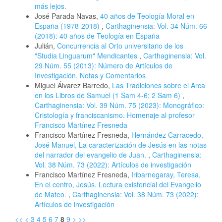
más lejos.
José Parada Navas,
40 años de Teología Moral en
España (1978-2018)
,
Carthaginensia: Vol. 34 Núm. 66
(2018): 40 años de Teología en España
Julián,
Concurrencia al Orto universitario de los
"Studia Linguarum" Mendicantes
,
Carthaginensia: Vol.
29 Núm. 55 (2013): Número de Artículos de
Investigación, Notas y Comentarios
Miguel Álvarez Barredo,
Las Tradiciones sobre el Arca
en los Libros de Samuel (1 Sam 4-6; 2 Sam 6)
,
Carthaginensia: Vol. 39 Núm. 75 (2023): Monográfico:
Cristología y franciscanismo. Homenaje al profesor
Francisco Martínez Fresneda
Francisco Martínez Fresneda,
Hernández Carracedo,
José Manuel, La caracterización de Jesús en las notas
del narrador del evangelio de Juan.
,
Carthaginensia:
Vol. 38 Núm. 73 (2022): Artículos de investigación
Francisco Martínez Fresneda,
Iribarnegaray, Teresa,
En el centro, Jesús. Lectura existencial del Evangelio
de Mateo.
,
Carthaginensia: Vol. 38 Núm. 73 (2022):
Artículos de investigación
<<
<
3
4
5
6
7
8
9
>
>>