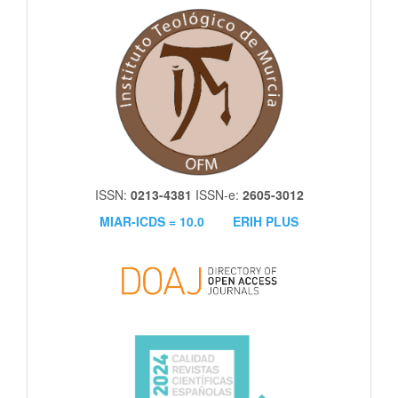
itm
ISSN:
0213-4381
ISSN-e:
2605-3012
MIAR-ICDS = 10.0
ERIH PLUS