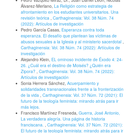
Pedro Vázquez-Miraz, Dr., Juan Daniel León, Nicolás
Álvarez-Merlano,
La Religión como estrategia de
afrontamiento en los estudiantes universitarios. Una
revisión teórica
,
Carthaginensia: Vol. 38 Núm. 74
(2022): Artículos de investigación
Pedro García Casas,
Esperanza contra toda
esperanza. El desafío que plantean las víctimas de
abusos sexuales a la Iglesia y al ministerio sacerdotal
,
Carthaginensia: Vol. 38 Núm. 74 (2022): Artículos de
investigación
Alejandro Klein,
EL ominoso incidente de Éxodo 4: 24-
26. ¿Cuál era el destino de Moisés? ¿Quién era
Zipora?
,
Carthaginensia: Vol. 38 Núm. 74 (2022):
Artículos de investigación
Sonia Herrera Sánchez,
Acuerpamiento y
solidaridades transnacionales frente a la fronterización
de la vida
,
Carthaginensia: Vol. 37 Núm. 72 (2021): El
futuro de la teología feminista: mirando atrás para ir
más lejos.
Francisco Martínez Fresneda,
Guerra, José Antonio,
La verdadera alegría. Una página de historia
franciscana.
,
Carthaginensia: Vol. 37 Núm. 72 (2021):
El futuro de la teología feminista: mirando atrás para ir