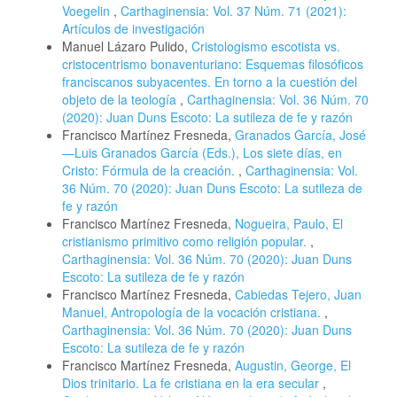
Voegelin
,
Carthaginensia: Vol. 37 Núm. 71 (2021):
Artículos de investigación
Manuel Lázaro Pulido,
Cristologismo escotista vs.
cristocentrismo bonaventuriano: Esquemas filosóficos
franciscanos subyacentes. En torno a la cuestión del
objeto de la teología
,
Carthaginensia: Vol. 36 Núm. 70
(2020): Juan Duns Escoto: La sutileza de fe y razón
Francisco Martínez Fresneda,
Granados García, José
—Luis Granados García (Eds.), Los siete días, en
Cristo: Fórmula de la creación.
,
Carthaginensia: Vol.
36 Núm. 70 (2020): Juan Duns Escoto: La sutileza de
fe y razón
Francisco Martínez Fresneda,
Nogueira, Paulo, El
cristianismo primitivo como religión popular.
,
Carthaginensia: Vol. 36 Núm. 70 (2020): Juan Duns
Escoto: La sutileza de fe y razón
Francisco Martínez Fresneda,
Cabiedas Tejero, Juan
Manuel, Antropología de la vocación cristiana.
,
Carthaginensia: Vol. 36 Núm. 70 (2020): Juan Duns
Escoto: La sutileza de fe y razón
Francisco Martínez Fresneda,
Augustin, George, El
Dios trinitario. La fe cristiana en la era secular
,