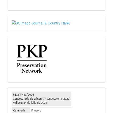
SJR
PKP
FECYT