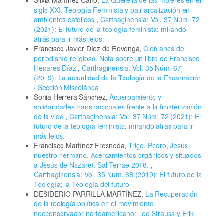
Silvia Martínez Cano,
La Querella de las mujeres en el
siglo XXI. Teología Feminista y patriarcalización en
ambientes católicos
,
Carthaginensia: Vol. 37 Núm. 72
(2021): El futuro de la teología feminista: mirando
atrás para ir más lejos.
Francisco Javier Díez de Revenga,
Cien años de
periodismo religioso. Nota sobre un libro de Francisco
Henares Díaz
,
Carthaginensia: Vol. 35 Núm. 67
(2019): La actualidad de la Teología de la Encarnación
/ Sección Miscelánea
Sonia Herrera Sánchez,
Acuerpamiento y
solidaridades transnacionales frente a la fronterización
de la vida
,
Carthaginensia: Vol. 37 Núm. 72 (2021): El
futuro de la teología feminista: mirando atrás para ir
más lejos.
Francisco Martínez Fresneda,
Trigo, Pedro, Jesús
nuestro hermano. Acercamientos orgánicos y situados
a Jesús de Nazaret. Sal Terrae 2018.
,
Carthaginensia: Vol. 35 Núm. 68 (2019): El futuro de la
Teología; la Teología del futuro
DESIDERIO PARRILLA MARTÍNEZ,
La Recuperación
de la teología política en el movimiento
neoconservador norteamericano: Leo Strauss y Erik