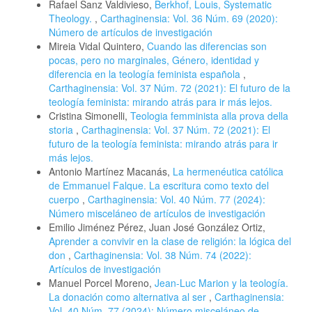
Rafael Sanz Valdivieso,
Berkhof, Louis, Systematic
Theology.
,
Carthaginensia: Vol. 36 Núm. 69 (2020):
Número de artículos de investigación
Mireia Vidal Quintero,
Cuando las diferencias son
pocas, pero no marginales, Género, identidad y
diferencia en la teología feminista española
,
Carthaginensia: Vol. 37 Núm. 72 (2021): El futuro de la
teología feminista: mirando atrás para ir más lejos.
Cristina Simonelli,
Teologia femminista alla prova della
storia
,
Carthaginensia: Vol. 37 Núm. 72 (2021): El
futuro de la teología feminista: mirando atrás para ir
más lejos.
Antonio Martínez Macanás,
La hermenéutica católica
de Emmanuel Falque. La escritura como texto del
cuerpo
,
Carthaginensia: Vol. 40 Núm. 77 (2024):
Número misceláneo de artículos de investigación
Emilio Jiménez Pérez, Juan José González Ortiz,
Aprender a convivir en la clase de religión: la lógica del
don
,
Carthaginensia: Vol. 38 Núm. 74 (2022):
Artículos de investigación
Manuel Porcel Moreno,
Jean-Luc Marion y la teología.
La donación como alternativa al ser
,
Carthaginensia:
Vol. 40 Núm. 77 (2024): Número misceláneo de