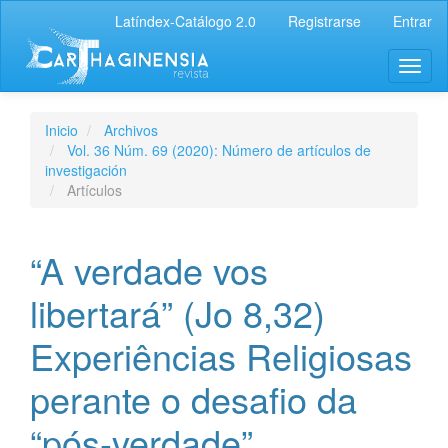
Latíndex-Catálogo 2.0
Registrarse
Entrar
Inicio
Archivos
Vol. 36 Núm. 69 (2020): Número de artículos de
investigación
Artículos
“A verdade vos
libertará” (Jo 8,32)
Experiências Religiosas
perante o desafio da
“pós-verdade”