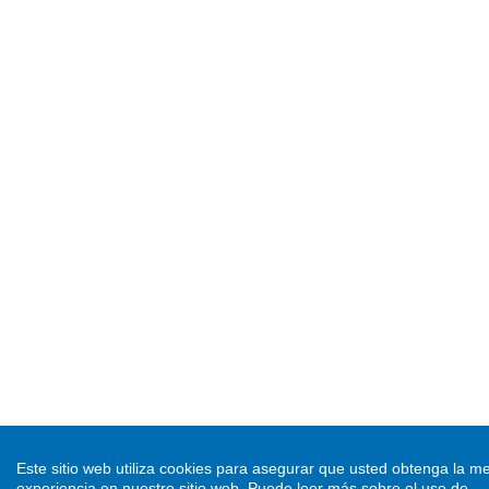
Este sitio web utiliza cookies para asegurar que usted obtenga la me
experiencia en nuestro sitio web.
Puede leer más sobre el uso de