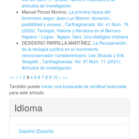
artículos de investigación
Manuel Porcel Moreno,
La primera tópica del
fenómeno según Jean-Luc Marion: donación,
posibilidad y exceso
,
Carthaginensia: Vol. 41 Núm. 79
(2025): Teología, historia y literatura en el Barroco
hispano / Logos, ´Agape, Sarx. Una dialógica cristiana
DESIDERIO PARRILLA MARTÍNEZ,
La Recuperación
de la teología política en el movimiento
neoconservador norteamericano: Leo Strauss y Erik
Voegelin
,
Carthaginensia: Vol. 37 Núm. 71 (2021):
Artículos de investigación
<<
<
1
2
3
4
5
6
7
8
9
10
>
>>
También puede
Iniciar una búsqueda de similitud avanzada
para este artículo.
Idioma
Español (España)