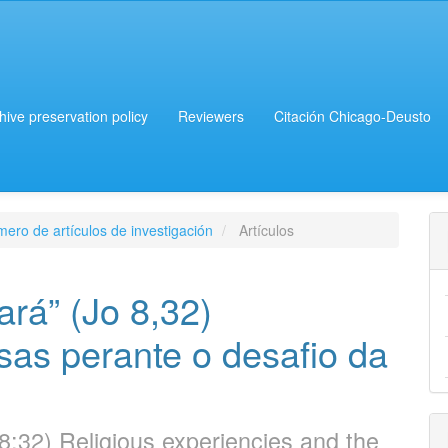
chive preservation policy
Reviewers
Citación Chicago-Deusto
ero de artículos de investigación
Artículos
ará” (Jo 8,32)
sas perante o desafio da
n 8:32) Religious experiencies and the