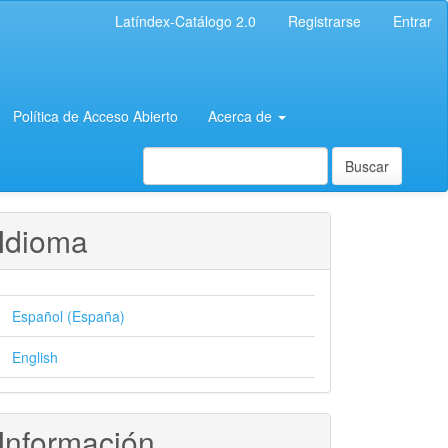
Latíndex-Catálogo 2.0
Registrarse
Entrar
Política de Acceso Abierto
Acerca de
Buscar
Idioma
Español (España)
English
Información