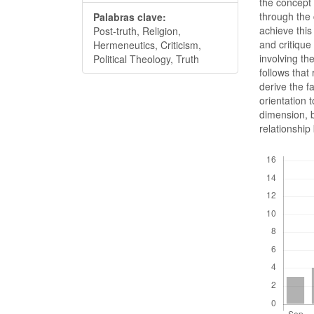
the concept o
through the 
Palabras clave:
achieve this
Post-truth, Religion,
and critique
Hermeneutics, Criticism,
involving th
Political Theology, Truth
follows that 
derive the f
orientation t
dimension, b
relationship
Descargas