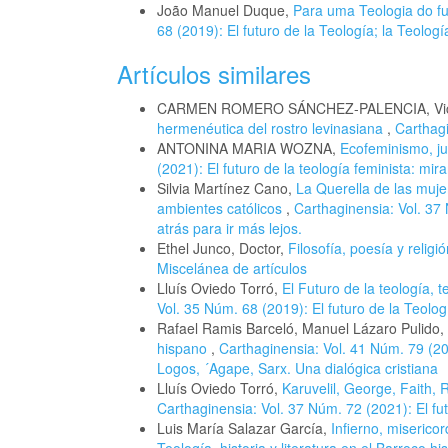
João Manuel Duque,
Para uma Teologia do fu
68 (2019): El futuro de la Teología; la Teologí
Artículos similares
CARMEN ROMERO SÁNCHEZ-PALENCIA, Vice
hermenéutica del rostro levinasiana
,
Carthagi
ANTONINA MARIA WOZNA,
Ecofeminismo, jus
(2021): El futuro de la teología feminista: mir
Silvia Martínez Cano,
La Querella de las mujer
ambientes católicos
,
Carthaginensia: Vol. 37 
atrás para ir más lejos.
Ethel Junco, Doctor,
Filosofía, poesía y reli
Miscelánea de artículos
Lluís Oviedo Torró,
El Futuro de la teología, t
Vol. 35 Núm. 68 (2019): El futuro de la Teologí
Rafael Ramis Barceló, Manuel Lázaro Pulido,
hispano
,
Carthaginensia: Vol. 41 Núm. 79 (202
Logos, ´Agape, Sarx. Una dialógica cristiana
Lluís Oviedo Torró,
Karuvelil, George, Faith
Carthaginensia: Vol. 37 Núm. 72 (2021): El fut
Luis María Salazar García,
Infierno, miserico
Teología, historia y literatura en el Barroco h