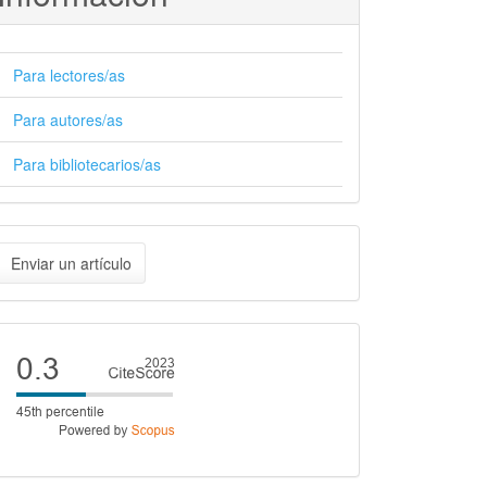
Para lectores/as
Para autores/as
Para bibliotecarios/as
nviar
Enviar un artículo
n
rtículo
Cite
score