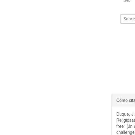
Sobre 
Cómo cit
Duque, J.
Religiosa
free” (Jn
challeng