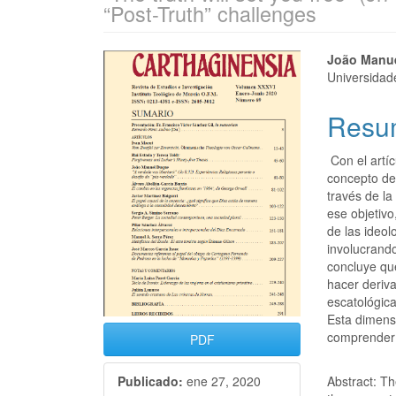
“Post-Truth” challenges
João Manu
Universidad
Resu
Con el artíc
concepto de 
través de la
ese objetivo
de las ideol
involucrand
concluye qu
hacer deriv
escatológica
Esta dimens
comprender l
PDF
Abstract: Th
Publicado:
ene 27, 2020