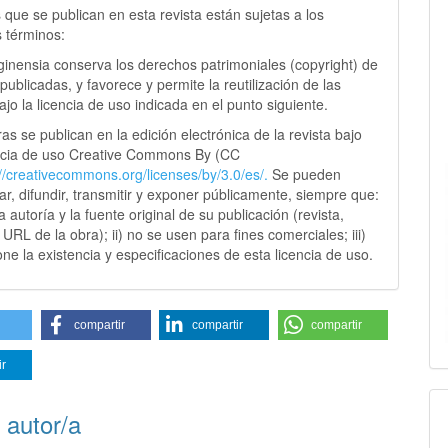
 que se publican en esta revista están sujetas a los
s términos:
ginensia conserva los derechos patrimoniales (copyright) de
publicadas, y favorece y permite la reutilización de las
jo la licencia de uso indicada en el punto siguiente.
as se publican en la edición electrónica de la revista bajo
ncia de uso Creative Commons By (CC
://creativecommons.
org/licenses/by/3.0/es/.
Se pueden
sar, difundir, transmitir y exponer públicamente, siempre que:
 la autoría y la fuente original de su publicación (revista,
y URL de la obra); ii) no se usen para fines comerciales; iii)
ne la existencia y especificaciones de esta licencia de uso.
compartir
compartir
compartir
ir
 autor/a