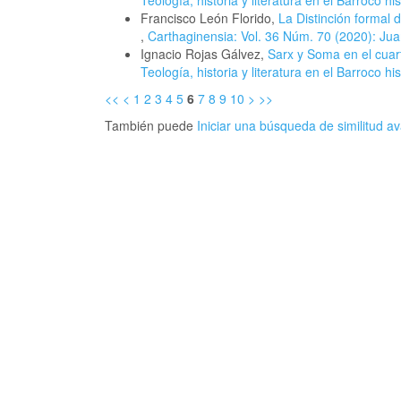
Francisco León Florido,
La Distinción formal 
,
Carthaginensia: Vol. 36 Núm. 70 (2020): Jua
Ignacio Rojas Gálvez,
Sarx y Soma en el cuar
Teología, historia y literatura en el Barroco h
<<
<
1
2
3
4
5
6
7
8
9
10
>
>>
También puede
Iniciar una búsqueda de similitud 