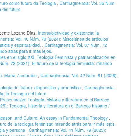
turo como futuro da Teologia
,
Carthaginensia: Vol. 35 Núm.
a del futuro
nte Lozano Díaz,
Intersubjetividad y existencia: la
nensia: Vol. 40 Núm. 78 (2024): Miscelánea de artículos
ticia y espiritualidad.
,
Carthaginensia: Vol. 37 Núm. 72
ando atrás para ir más lejos.
es en el siglo XXI. Teología Feminista y patriarcalización en
Núm. 72 (2021): El futuro de la teología feminista: mirando
gión: María Zambrano
,
Carthaginensia: Vol. 42 Núm. 81 (2026):
eología del futuro: diagnóstico y pronóstico
,
Carthaginensia:
a; la Teología del futuro
Presentación: Teología, historia y literatura en el Barroco
5): Teología, historia y literatura en el Barroco hispano /
, Reason, and Culture: An essay in Fundamental Theology
,
uro de la teología feminista: mirando atrás para ir más lejos.
rdia y persona
,
Carthaginensia: Vol. 41 Núm. 79 (2025):
ispano / Logos, ´Agape, Sarx. Una dialógica cristiana