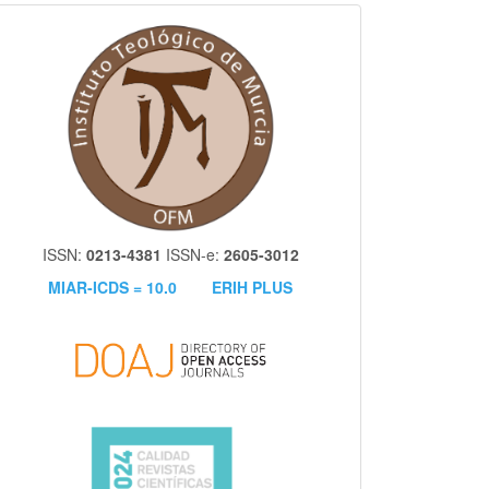
itm
ISSN:
0213-4381
ISSN-e:
2605-3012
MIAR-ICDS = 10.0
ERIH PLUS