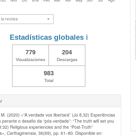
la revista
Estadísticas globales
ℹ️
779
204
Visualizaciones
Descargas
983
Total
ar
 M. (2020) «“A verdade vos libertará” (Jo 8,32) Experiências
s perante o desafio da “pós-verdade”: “The truth will set you
 8:32) Religious experiencies and the “Post-Truth”
es»,
Carthaginensia
, 36(69), pp. 61–80. Disponible en: