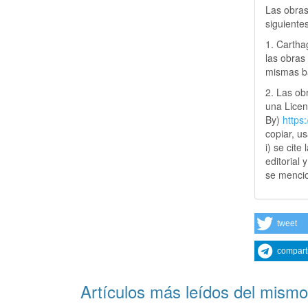
Las obras
siguiente
1. Cartha
las obras 
mismas ba
2. Las obr
una Lice
By)
https
copiar, u
i) se cite
editorial 
se mencio
tweet
compart
Artículos más leídos del mismo