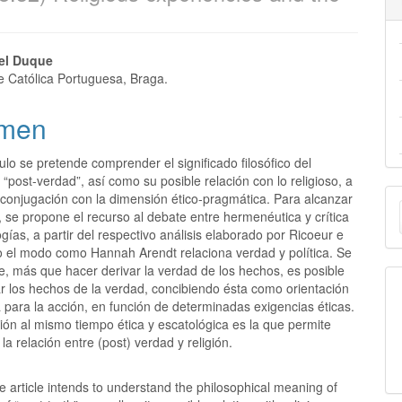
el Duque
e Católica Portuguesa, Braga.
men
ulo se pretende comprender el significado filosófico del
“post-verdad”, así como su posible relación con lo religioso, a
E
 conjugación con la dimensión ético-pragmática. Para alcanzar
, se propone el recurso al debate entre hermenéutica y crítica
u
ogías, a partir del respectivo análisis elaborado por Ricoeur e
o el modo como Hannah Arendt relaciona verdad y política. Se
a
e, más que hacer derivar la verdad de los hechos, es posible
ar los hechos de la verdad, concibiendo ésta como orientación
 para la acción, en función de determinadas exigencias éticas.
ión al mismo tiempo ética y escatológica es la que permite
a relación entre (post) verdad y religión.
e article intends to understand the philosophical meaning of